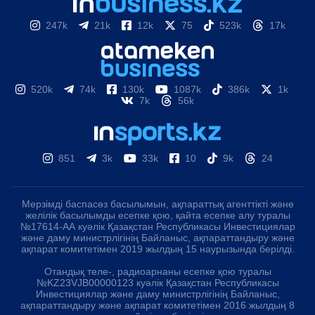
247k
21k
12k
75
523k
17k
520k
74k
130k
1087k
386k
1k
7k
56k
851
3k
33k
10
9k
24
Мерзімді баспасөз басылымын, ақпараттық агенттікті және
желілік басылымды есепке қою, қайта есепке алу туралы
№17614-АА куәлік Қазақстан Республикасы Инвестициялар
және даму министрлігінің Байланыс, ақпараттандыру және
ақпарат комитетімен 2019 жылдың 15 наурызында берілді.
Отандық теле-, радиоарнаны есепке қою туралы
№KZ23VJB00000123 куәлік Қазақстан Республикасы
Инвестициялар және даму министрлігінің Байланыс,
ақпараттандыру және ақпарат комитетімен 2016 жылдың 8