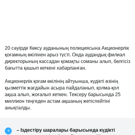
20 сәуірде Көксу ауданының полициясына Акционерлік
қоғамның өкілінен арыз түсті. Онда аудандық филиал
директорының кассадан қомақты соманы алып, белгісіз
бағытта қашып кеткені хабарланған.
Акционерлік қоғам өкілінің айтуынша, күдікті өзінің
қызметтік жағдайын асыра пайдаланып, қолма-қол
ақша алып, жоғалып кеткен. Тексеру барысында 25
миллион теңгеден астам ақшаның жетіспейтіні
анықталды.
– Іздестіру шаралары барысында күдікті