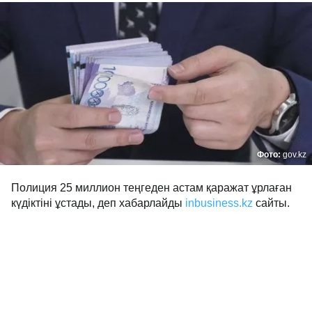
Фото:
gov.kz
Полиция 25 миллион теңгеден астам қаражат ұрлаған
күдіктіні ұстады, деп хабарлайды
inbusiness.kz
сайты.