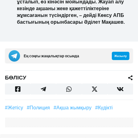
ұсталып, өз кінәсін мойындады. Жауап алу
кезінде ақшаны жеке қажеттіліктеріне
жұмсағанын түсіндірген, – дейді Көксу АПБ
бастығының орынбасары Әділет Мақашев.
Ең соңғы жаңалықтар осында
Жазылу
БӨЛІСУ
#Жетісу
#полиция
#Ақша жымқыру
#күдікті