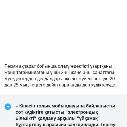
Ресми ақпарат бойынша ол мүгедектікті ұзартқаны
және тағайындағаны үшін 2-ші және 3-ші санаттағы
мүгедектерден делдалдар арқылы жүйелі негізде 20-
дан 25 мың теңгеге дейін пара алды деп күдіктелуде.
– Кінәсін толық мойындауына байланысты
сот күдіктіге қатысты "электрондық
білезікті" қолдану арқылы "үйқамақ"
бұлтартпау шарасына санкциялады. Тергеу