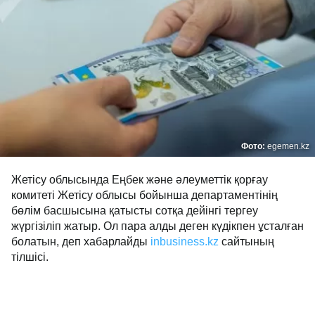
Фото:
egemen.kz
Жетісу облысында Еңбек және әлеуметтік қорғау
комитеті Жетісу облысы бойынша департаментінің
бөлім басшысына қатысты сотқа дейінгі тергеу
жүргізіліп жатыр. Ол пара алды деген күдікпен ұсталған
болатын, деп хабарлайды
inbusiness.kz
сайтының
тілшісі.