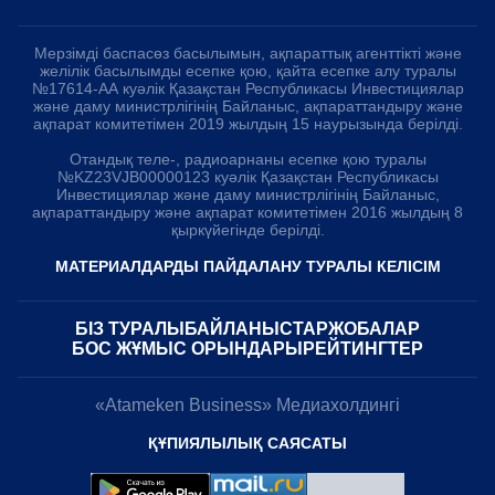
Мерзімді баспасөз басылымын, ақпараттық агенттікті және
желілік басылымды есепке қою, қайта есепке алу туралы
№17614-АА куәлік Қазақстан Республикасы Инвестициялар
және даму министрлігінің Байланыс, ақпараттандыру және
ақпарат комитетімен 2019 жылдың 15 наурызында берілді.
Отандық теле-, радиоарнаны есепке қою туралы
№KZ23VJB00000123 куәлік Қазақстан Республикасы
Инвестициялар және даму министрлігінің Байланыс,
ақпараттандыру және ақпарат комитетімен 2016 жылдың 8
қыркүйегінде берілді.
МАТЕРИАЛДАРДЫ ПАЙДАЛАНУ ТУРАЛЫ КЕЛІСІМ
БІЗ ТУРАЛЫ
БАЙЛАНЫСТАР
ЖОБАЛАР
БОС ЖҰМЫС ОРЫНДАРЫ
РЕЙТИНГТЕР
«Atameken Business» Медиахолдингі
ҚҰПИЯЛЫЛЫҚ САЯСАТЫ