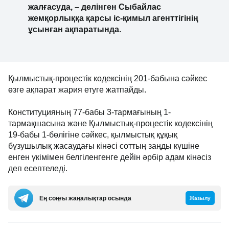
жалғасуда, – делінген Сыбайлас
жемқорлыққа қарсы іс-қимыл агенттігінің
ұсынған ақпаратында.
Қылмыстық-процестік кодексінің 201-бабына сәйкес
өзге ақпарат жария етуге жатпайды.
Конституцияның 77-бабы 3-тармағының 1-
тармақшасына және Қылмыстық-процестік кодексінің
19-бабы 1-бөлігіне сәйкес, қылмыстық құқық
бұзушылық жасаудағы кінәсі соттың заңды күшіне
енген үкімімен белгіленгенге дейін әрбір адам кінәсіз
деп есептеледі.
Ең соңғы жаңалықтар осында
Жазылу