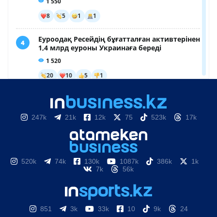
247k
21k
12k
75
523k
17k
520k
74k
130k
1087k
386k
1k
7k
56k
851
3k
33k
10
9k
24