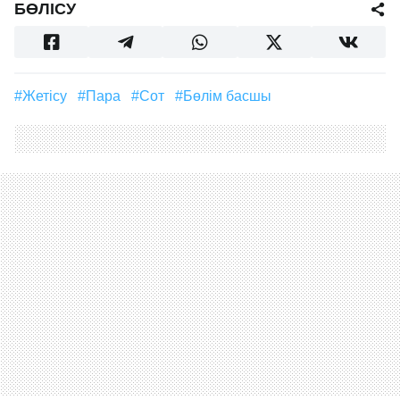
БӨЛІСУ
#Жетісу
#пара
#Сот
#бөлім басшы