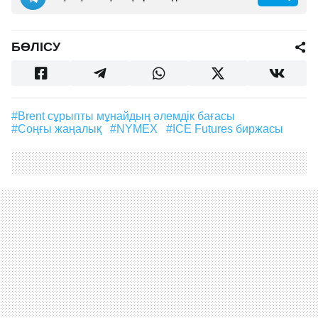
БӨЛІСУ
#Brent сұрыпты мұнайдың әлемдік бағасы
#соңғы жаңалық
#NYMEX
#ICE Futures биржасы