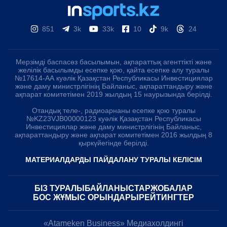
851
3k
33k
10
9k
24
Мерзімді баспасөз басылымын, ақпараттық агенттікті және
желілік басылымды есепке қою, қайта есепке алу туралы
№17614-АА куәлік Қазақстан Республикасы Инвестициялар
және даму министрлігінің Байланыс, ақпараттандыру және
ақпарат комитетімен 2019 жылдың 15 наурызында берілді.
Отандық теле-, радиоарнаны есепке қою туралы
№KZ23VJB00000123 куәлік Қазақстан Республикасы
Инвестициялар және даму министрлігінің Байланыс,
ақпараттандыру және ақпарат комитетімен 2016 жылдың 8
қыркүйегінде берілді.
МАТЕРИАЛДАРДЫ ПАЙДАЛАНУ ТУРАЛЫ КЕЛІСІМ
БІЗ ТУРАЛЫ
БАЙЛАНЫСТАР
ЖОБАЛАР
БОС ЖҰМЫС ОРЫНДАРЫ
РЕЙТИНГТЕР
«Atameken Business» Медиахолдингі