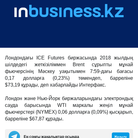
Лондондағы ICE Futures биржасында 2018 жылдың
шілдедегі жеткізіліммен Brent сұрыпты мұнай
фьючерсінің Мәскеу уақытымен 7:59-дағы бағасы
0,17 долларға (0,23%) төмендеп, барреліне
$73,19 құрады, деп хабарлайды Интерфакс.
Лондон және Нью-Йорк биржаларындағы электрондық
сауда барысында WTI маркалы жеңіл мұнай
фьючерстері (NYMEX) 0,06 долларға (0,09%) қысқарып,
барреліне $67,87 құрады.
Ең соңғы жаңалықтар осында
Жазылу