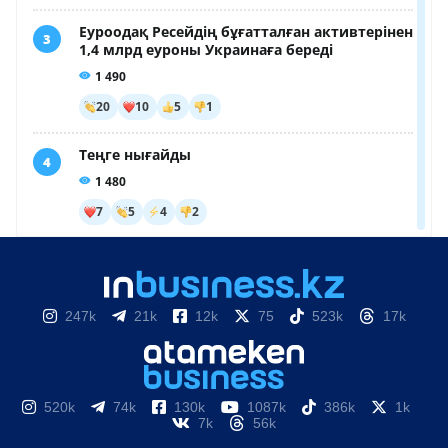
247k
21k
12k
75
523k
17k
520k
74k
130k
1087k
386k
1k
7k
56k