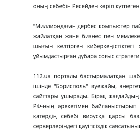
оның себебін Ресейден көріп күтпеге
"Миллиондаған дербес компьютер п
жайлатқан және бизнес пен мемлеке
шығын келтірген киберкеңістіктег
ұйымдастырған дүбара соғыс стратегия
112.ua порталы бастырмалатқан шаб
ішінде "Борисполь" әуежайы, энерге
сайттары ұшырады. Бірақ жағдайдың
РФ-ның әрекетімен байланыстырып 
қатердің себебі вирусқа қарсы б
серверлеріндегі қауіпсіздік саясатын