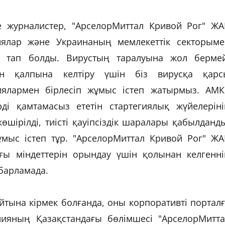
не журналистер, "АрселорМиттал Кривой Рог" ЖА
ялар және Украинаның мемлекеттік секторыме
 тап болды. Вирустың таралуына жол бермей
ын қалпына келтіру үшін біз вирусқа қарс
ялармен бірлесіп жұмыс істеп жатырмыз. АМК
рді қамтамасыз ететін стартегиялық жүйелеріні
өшірілді, тиісті қауіпсіздік шаралары қабылданд
ұмыс істеп тұр. "АрселорМиттал Кривой Рог" ЖА
ағы міндеттерін орындау үшін қолынан келгенні
абарламада.
ына кірмек болғанда, оны корпоративті порталғ
нияның Қазақстандағы бөлімшесі "АрселорМитта