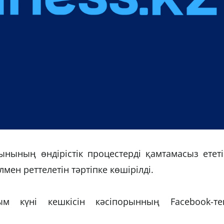
ынының өндірістік процестерді қамтамасыз етет
мен реттелетін тәртіпке көшірілді.
 күні кешкісін кәсіпорынның Facebook-тег