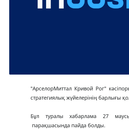
"АрселорМиттал Кривой Рог" кәсіпор
стратегиялық жүйелерінің барлығы қол
Бұл туралы хабарлама 27 маусым
парақшасында пайда болды.