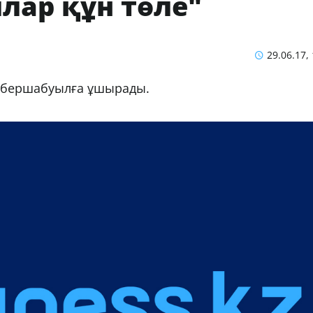
лар құн төле"
29.06.17,
 кибершабуылға ұшырады.