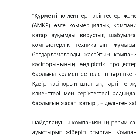
"Құрметті клиенттер, әріптестер жә
(АМКР) өзге коммерциялық компани
қатар ауқымды вирустық шабуылға
компьютерлік техниканың жұмыс
бағдарламаларды жасайтын компани
кәсіпорынының өндірістік процесте
барлығы қолмен реттелетін тәртіпке к
Қазір кәсіпорын штаттық тәртіпте ж
клиенттері мен серіктестері алдынд
барлығын жасап жатыр", – делінген х
Пайдаланушы компанияның ресми сайт
ауыстырып жіберіп отырған. Компа