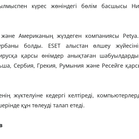
қылмыспен күрес жөніндегі бөлім басшысы Ни
 және Американың жүздеген компаниясы Petya.
ұрбаны болды. ESET алыстан өлшеу жүйесіні
вирусқа қарсы өнімдер анықтаған шабуылдарды
ьша, Сербия, Грекия, Румыния және Ресейге қар
ің жүктелуіне кедергі келтіреді, компьютерлер
рінде құн төлеуді талап етеді.
ев