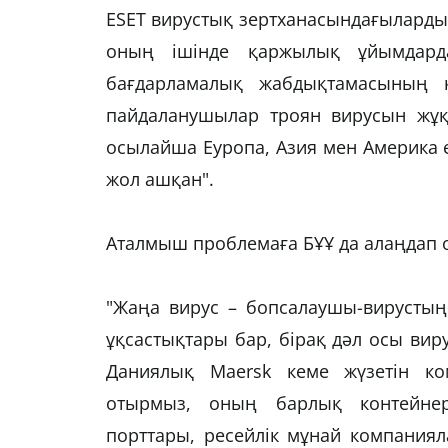
ESET вирустық зертханасындағыларды
оның ішінде қаржылық ұйымдарда
бағдарламалық жабдықтамасының ке
пайдаланушылар троян вирусын жұқ
осылайша Еуропа, Азия мен Америка
жол ашқан".
Аталмыш проблемаға БҰҰ да алаңдап 
"Жаңа вирус – бопсалаушы-вирустың
ұқсастықтары бар, бірақ дәл осы вир
Даниялық Maersk кеме жүзетін к
отырмыз, оның барлық контейнер
порттары, ресейлік мұнай компаниял