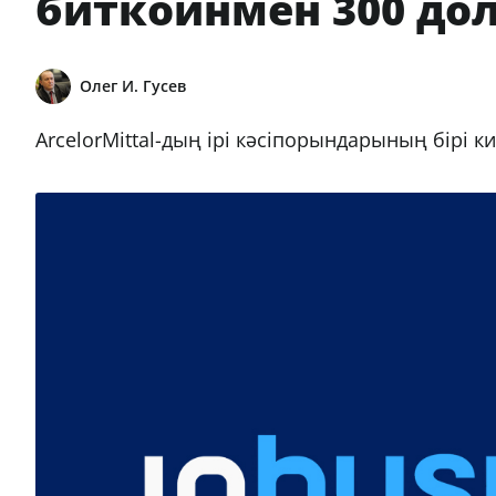
биткоинмен 300 дол
Олег И. Гусев
ArcelorMittal-дың ірі кәсіпорындарының бірі