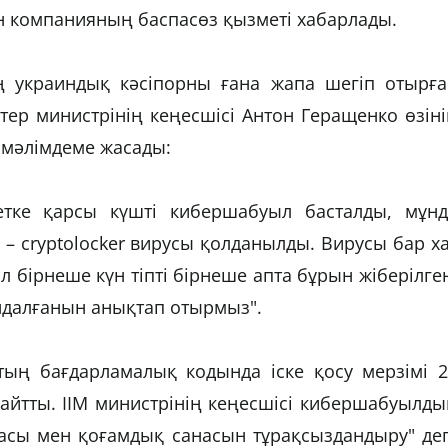
ін компанияның баспасөз қызметі хабарлады.
украиндық кәсіпорны ғана жапа шегіп отырға
тер министрінің кеңесшісі Антон Геращенко өзін
 мәлімдеме жасады:
екетке қарсы күшті кибершабуыл басталды, мұнд
 – cryptolocker вирусы қолданылды. Вирусы бар х
 бірнеше күн тіпті бірнеше апта бұрын жіберілге
ндалғанын анықтап отырмыз".
ың бағдарламалық кодында іске қосу мерзімі 2
н айтты. ІІМ министрінің кеңесшісі кибершабуылд
асы мен қоғамдық санасын тұрақсыздандыру" деп