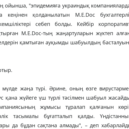
ң ойынша, "эпидемияға украиндық компанияларда
 кеңінен қолданылатын M.E.Doc бухгалтерлі
мшіліктері себеп болды. Кейбір корпоративт
тырған M.E.Doc-тың жаңартуларын жүктеп алған
 елдерін қамтыған ауқымды шабуылдың басталуын
отыр.
 мүлде жаңа түрі. Әрине, оның өзге вирустарме
ус қана жүйеге үш түрлі тәсілмен шабуыл жасайд
омпаниясының жұмысы тұралап қалғанын көрі
лік тасымалы бұғатталып қалды. Үндістанны
ары да бұдан сақтана алмады", – деп хабарлайд