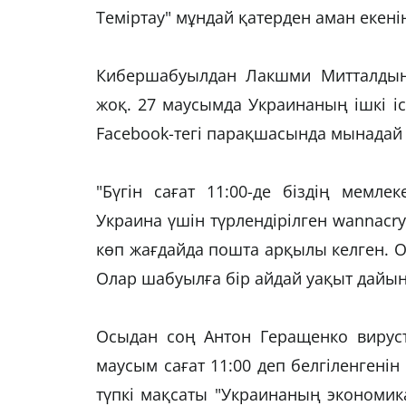
Теміртау" мұндай қатерден аман екен
Кибершабуылдан Лакшми Митталдың 
жоқ. 27 маусымда Украинаның ішкі іс
Facebook-тегі парақшасында мынадай
"Бүгін сағат 11:00-де біздің мемл
Украина үшін түрлендірілген wannacry
көп жағдайда пошта арқылы келген. Ол
Олар шабуылға бір айдай уақыт дайы
Осыдан соң Антон Геращенко вируст
маусым сағат 11:00 деп белгіленгені
түпкі мақсаты "Украинаның экономик