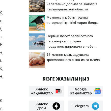
нелегально добывала золото в
Кызылординской области
Қ
Мемлекеттік білім гранты
н
иегерлерінің тізімі жария болды
,
ы
Первый полёт беспилотного
пассажирского судна
Р
продемонстрировали в небе
ң
Астаны
18-летняя мать задушила
ы.
трёхмесячного сына из-за плача
Қ
ң
БІЗГЕ ЖАЗЫЛЫҢЫЗ
Яндекс
Google
жаңалықтар
жаңалықтар
а
Яндекс
Telegram
л
Дзен