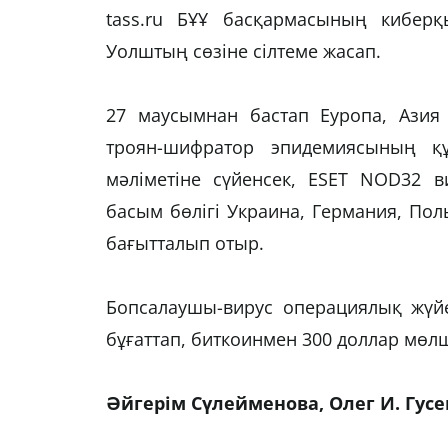
tass.ru БҰҰ басқармасының кибер
Уолштың сөзіне сілтеме жасап.
27 маусымнан бастап Еуропа, Азия
троян-шифратор эпидемиясының қ
мәліметіне сүйенсек, ESET NOD32 
басым бөлігі Украина, Германия, Пол
бағытталып отыр.
Бопсалаушы-вирус операциялық жүйен
бұғаттап, биткоинмен 300 доллар мөлше
Әйгерім Сүлейменова, Олег И. Гус