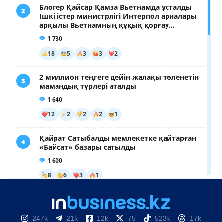
247k
21k
12k
75
523k
17k