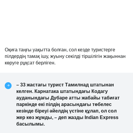
Оқиға таңғы уақытта болған, сол кезде туристерге
пілдердің тамақ ішу, жуыну секілді тіршілігін жақыннан
көруге рұқсат берліген.
– 33 жастағы турист Тамилнад штатынан
келген. Карнатака штатындағы Кодагу
ауданындағы Дубаре атты жабайы табиғат
паркінде екі пілдің арасындағы төбелес
кезінде біреуі әйелдің үстіне құлап, ол сол
жер көз жұмды, – деп жазды Indian Express
басылымы.