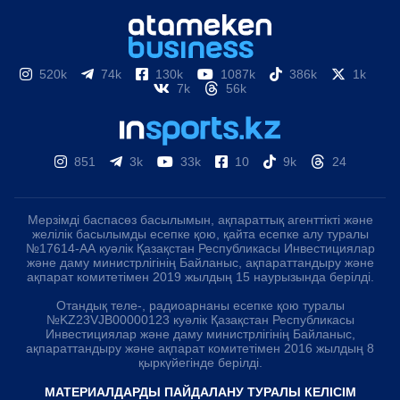
520k
74k
130k
1087k
386k
1k
7k
56k
851
3k
33k
10
9k
24
Мерзімді баспасөз басылымын, ақпараттық агенттікті және
желілік басылымды есепке қою, қайта есепке алу туралы
№17614-АА куәлік Қазақстан Республикасы Инвестициялар
және даму министрлігінің Байланыс, ақпараттандыру және
ақпарат комитетімен 2019 жылдың 15 наурызында берілді.
Отандық теле-, радиоарнаны есепке қою туралы
№KZ23VJB00000123 куәлік Қазақстан Республикасы
Инвестициялар және даму министрлігінің Байланыс,
ақпараттандыру және ақпарат комитетімен 2016 жылдың 8
қыркүйегінде берілді.
МАТЕРИАЛДАРДЫ ПАЙДАЛАНУ ТУРАЛЫ КЕЛІСІМ