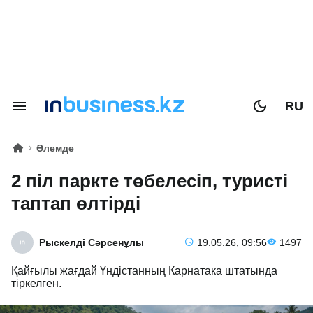
RU
Әлемде
2 піл паркте төбелесіп, туристі
таптап өлтірді
Рыскелді Сәрсенұлы
19.05.26, 09:56
1497
Қайғылы жағдай Үндістанның Карнатака штатында
тіркелген.