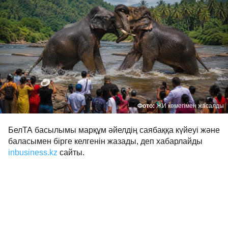
Фото:
ЖИ көмегімен жасалды
БелТА басылымы марқұм әйелдің саябаққа күйеуі және
баласымен бірге келгенін жазады, деп хабарлайды
inbusiness.kz
сайты.