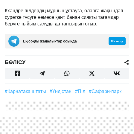
Кхандре пілдердің мұрнын ұстауға, оларға жақындап
суретке түсуге немесе қант, банан сияқты тағамдар
беруге тыйым салуды да тапсырып отыр.
Ең соңғы жаңалықтар осында
Жазылу
БӨЛІСУ
#Карнатака штаты
#Үндістан
#піл
#сафари-парк