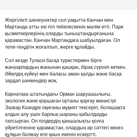
Жергілікті шенеуніктер сол уақытта Канчан мен
Мартанда атты екі піл төбелескенін мәлім етті. Парк
қызметкерлерінің оларды тыныштандырғанына
қарамастан, Канчан Мартандаға шабуылдаған. Ол
тепе-теңдігін жоғалтып, жерге құлайды.
Сол кезде Туласи басқа туристермен бірге
жануарлардың жанынан қашқан, бірақ сүрініп кеткен.
Әйелдің күйеуі мен баласы аман қалды және басқа
зардап шеккендер жоқ.
Карнатака штатындағы Орман шаруашылығы,
экология және қоршаған ортаны қорғау министрі
Эшвар Кхандре оқиғаны мұқият тексеріп, болашақта
алдын алу үшін барлық шараны қабылдауды
тапсырған. Ол пілдердің қаншалықты қолға
үйретілгеніне қарамастан, олардың әр сәттегі мінез-
құлқын болжау өте қиын екенін ескертті.