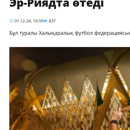
Эр-Риядта өтеді
01.12.24, 16:59
837
Бұл туралы Халықаралық футбол федерациясы