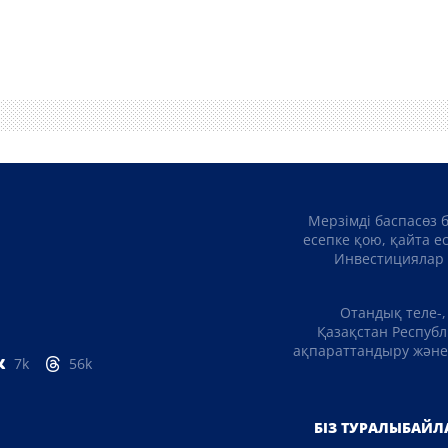
Мерзімді баспасөз 
есепке қою, қайта е
Инвестициялар 
Отандық теле-,
Қазақстан Республ
ақпараттандыру және 
7k
56k
БІЗ ТУРАЛЫ
БАЙЛ