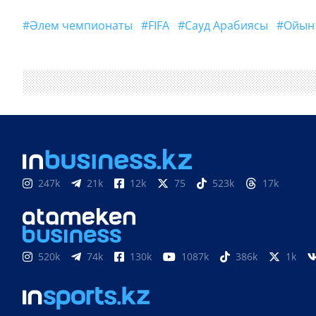
#әлем чемпионаты
#FIFA
#Сауд Арабиясы
#ойын
247k
21k
12k
75
523k
17k
520k
74k
130k
1087k
386k
1k