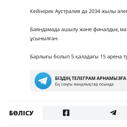
Кейінірек Аустралия да 2034 жылы әле
Баяндамада ашылу және финалдық мат
ұсынылған.
Барлығы болып 5 қаладағы 15 арена т
БІЗДІҢ ТЕЛЕГРАМ АРНАМЫЗҒ
Ең соңғы жаңалықтар осында
БӨЛІСУ