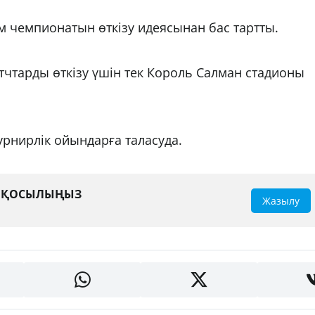
м чемпионатын өткізу идеясынан бас тартты.
чтарды өткізу үшін тек Король Салман стадионы
урнирлік ойындарға таласуда.
А ҚОСЫЛЫҢЫЗ
Жазылу