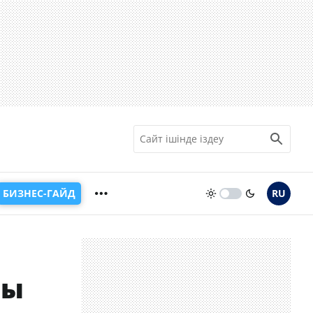
БИЗНЕС-ГАЙД
RU
лы