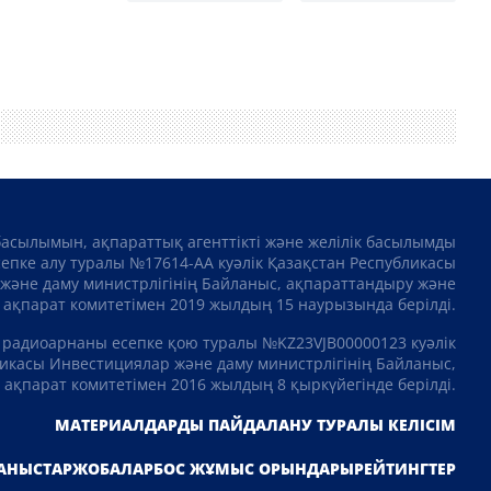
басылымын, ақпараттық агенттікті және желілік басылымды
сепке алу туралы №17614-АА куәлік Қазақстан Республикасы
және даму министрлігінің Байланыс, ақпараттандыру және
ақпарат комитетімен 2019 жылдың 15 наурызында берілді.
 радиоарнаны есепке қою туралы №KZ23VJB00000123 куәлік
икасы Инвестициялар және даму министрлігінің Байланыс,
ақпарат комитетімен 2016 жылдың 8 қыркүйегінде берілді.
МАТЕРИАЛДАРДЫ ПАЙДАЛАНУ ТУРАЛЫ КЕЛІСІМ
АНЫСТАР
ЖОБАЛАР
БОС ЖҰМЫС ОРЫНДАРЫ
РЕЙТИНГТЕР