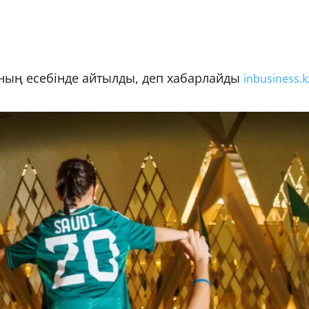
ның есебінде айтылды, деп хабарлайды
inbusiness.k