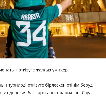
онатын өткізуге жалғыз үміткер.
ң турнирді өткізуге бірлескен өтінім беруді
ін Индонезия бас тартқанын жариялап, Сауд