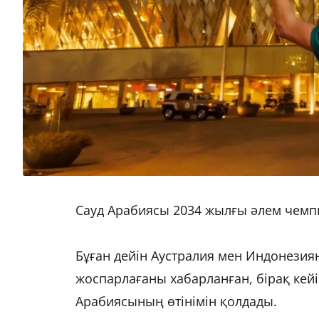
Сауд Арабиясы 2034 жылғы әлем чемпи
Бұған дейін Аустралия мен Индонезияны
жоспарлағаны хабарланған, бірақ кей
Арабиясының өтінімін қолдады.