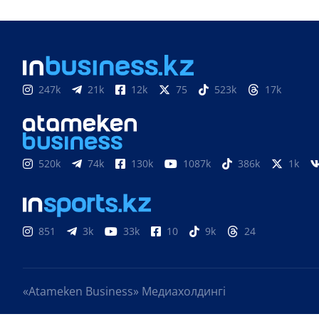
247k
21k
12k
75
523k
17k
520k
74k
130k
1087k
386k
1k
851
3k
33k
10
9k
24
«Atameken Business» Медиахолдингі