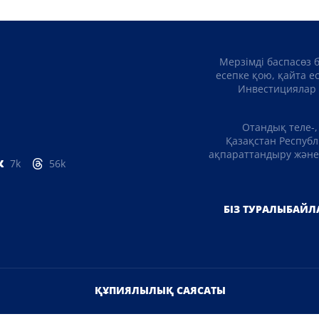
Мерзімді баспасөз 
есепке қою, қайта е
Инвестициялар 
Отандық теле-,
Қазақстан Республ
ақпараттандыру және 
7k
56k
БІЗ ТУРАЛЫ
БАЙЛ
ҚҰПИЯЛЫЛЫҚ САЯСАТЫ