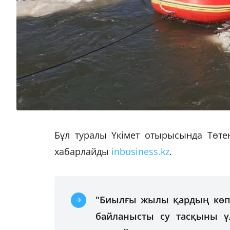
Бұл туралы Үкімет отырысында Төт
хабарлайды
inbusiness.kz
.
"Биылғы жылы қардың көп
байланысты
су тасқыны
ү