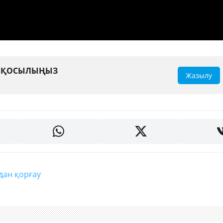
А ҚОСЫЛЫҢЫЗ
Жазылу
судан қорғау