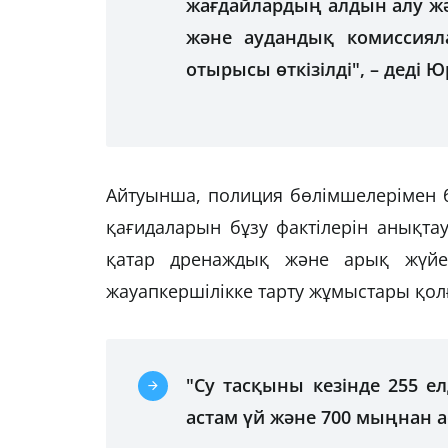
жағдайлардың алдын алу жә
және аудандық комиссиял
отырысы өткізілді", – деді
Айтуынша, полиция бөлімшелерімен б
қағидаларын бұзу фактілерін анықта
қатар дренаждық және арық жүйел
жауапкершілікке тарту жұмыстары қол
"Су тасқыны кезінде 255 е
астам үй және 700 мыңнан ас