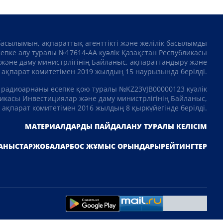
басылымын, ақпараттық агенттікті және желілік басылымды
сепке алу туралы №17614-АА куәлік Қазақстан Республикасы
және даму министрлігінің Байланыс, ақпараттандыру және
ақпарат комитетімен 2019 жылдың 15 наурызында берілді.
 радиоарнаны есепке қою туралы №KZ23VJB00000123 куәлік
икасы Инвестициялар және даму министрлігінің Байланыс,
ақпарат комитетімен 2016 жылдың 8 қыркүйегінде берілді.
МАТЕРИАЛДАРДЫ ПАЙДАЛАНУ ТУРАЛЫ КЕЛІСІМ
АНЫСТАР
ЖОБАЛАР
БОС ЖҰМЫС ОРЫНДАРЫ
РЕЙТИНГТЕР