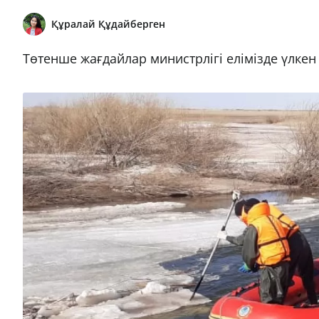
Құралай Құдайберген
Төтенше жағдайлар министрлігі елімізде үлкен