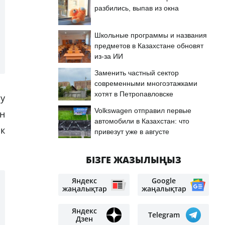
разбились, выпав из окна
Школьные программы и названия
предметов в Казахстане обновят
из-за ИИ
Заменить частный сектор
современными многоэтажками
хотят в Петропавловске
ру
Volkswagen отправил первые
н
автомобили в Казахстан: что
к
привезут уже в августе
БІЗГЕ ЖАЗЫЛЫҢЫЗ
Яндекс
Google
жаңалықтар
жаңалықтар
Яндекс
Telegram
Дзен