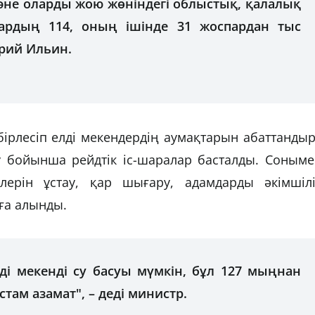
не оларды жою жөніндегі облыстық, қалалық
ардың 114, оның ішінде 31 жоспардан тыс
 Юрий Ильин.
ірлесіп елді мекендердің аумақтарын абаттанды
у бойынша рейдтік іс-шаралар басталды. Соныме
ерін ұстау, қар шығару, адамдарды әкімшілі
ға алынды.
лді мекенді су басуы мүмкін, бұл 127 мыңнан
там азамат", – деді министр.