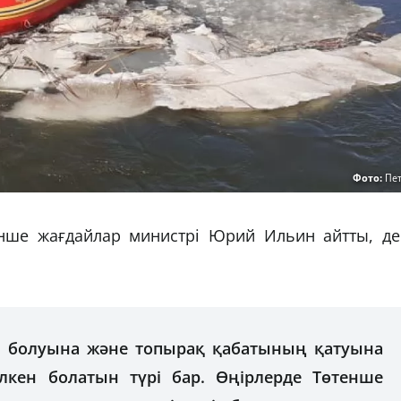
Фото:
Пет
енше жағдайлар министрі Юрий Ильин айтты, де
 болуына және топырақ қабатының қатуына
лкен болатын түрі бар. Өңірлерде Төтенше