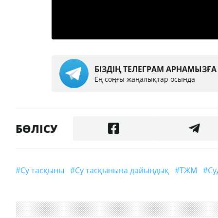
БІЗДІҢ ТЕЛЕГРАМ АРНАМЫЗҒ
Ең соңғы жаңалықтар осында
БӨЛІСУ
#су тасқыны
#су тасқынына дайындық
#ТЖМ
#