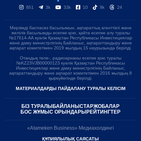
851
3k
33k
10
9k
24
Мерзімді баспасөз басылымын, ақпараттық агенттікті және
желілік басылымды есепке қою, қайта есепке алу туралы
№17614-АА куәлік Қазақстан Республикасы Инвестициялар
және даму министрлігінің Байланыс, ақпараттандыру және
ақпарат комитетімен 2019 жылдың 15 наурызында берілді.
Отандық теле-, радиоарнаны есепке қою туралы
№KZ23VJB00000123 куәлік Қазақстан Республикасы
Инвестициялар және даму министрлігінің Байланыс,
ақпараттандыру және ақпарат комитетімен 2016 жылдың 8
қыркүйегінде берілді.
МАТЕРИАЛДАРДЫ ПАЙДАЛАНУ ТУРАЛЫ КЕЛІСІМ
БІЗ ТУРАЛЫ
БАЙЛАНЫСТАР
ЖОБАЛАР
БОС ЖҰМЫС ОРЫНДАРЫ
РЕЙТИНГТЕР
«Atameken Business» Медиахолдингі
ҚҰПИЯЛЫЛЫҚ САЯСАТЫ