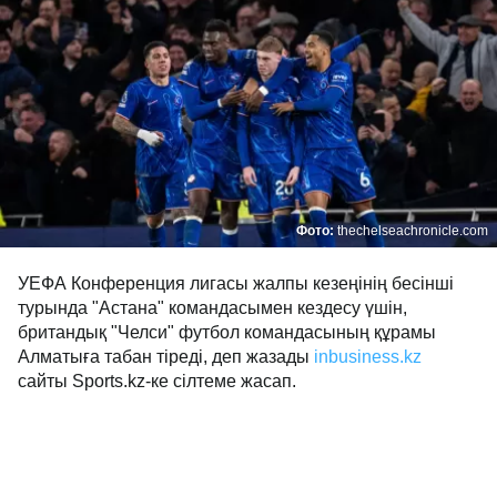
Фото:
thechelseachronicle.com
УЕФА Конференция лигасы жалпы кезеңінің бесінші
турында "Астана" командасымен кездесу үшін,
британдық "Челси" футбол командасының құрамы
Алматыға табан тіреді, деп жазады
inbusiness.kz
сайты Sports.kz-ке сілтеме жасап.