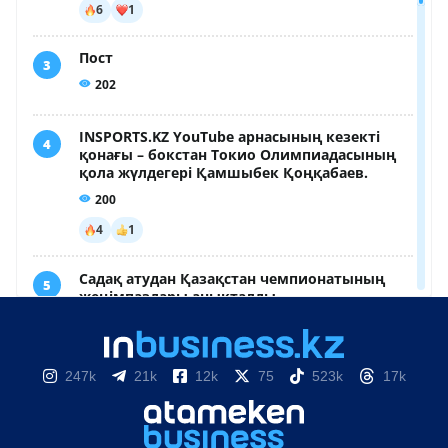
247k
21k
12k
75
523k
17k