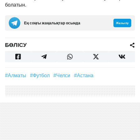
болатын.
Ең соңғы жаңалықтар осында
Жазылу
БӨЛІСУ
#Алматы
#футбол
#Челси
#Астана