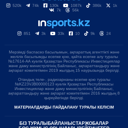
520k
74k
130k
1087k
386k
1k
7k
56k
851
3k
33k
10
9k
24
Мерзімді баспасөз басылымын, ақпараттық агенттікті және
желілік басылымды есепке қою, қайта есепке алу туралы
№17614-АА куәлік Қазақстан Республикасы Инвестициялар
және даму министрлігінің Байланыс, ақпараттандыру және
ақпарат комитетімен 2019 жылдың 15 наурызында берілді.
Отандық теле-, радиоарнаны есепке қою туралы
№KZ23VJB00000123 куәлік Қазақстан Республикасы
Инвестициялар және даму министрлігінің Байланыс,
ақпараттандыру және ақпарат комитетімен 2016 жылдың 8
қыркүйегінде берілді.
МАТЕРИАЛДАРДЫ ПАЙДАЛАНУ ТУРАЛЫ КЕЛІСІМ
БІЗ ТУРАЛЫ
БАЙЛАНЫСТАР
ЖОБАЛАР