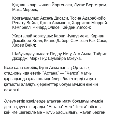
Қақпашылар: Филип Йоргенсен, Лукас Бергстрем,
Макс Меррик;
Қорғаушылар: Аксель Дисаси, Тосин Адарабиойо,
Ренату Вейга, Джош Ачимпонг, Харрисон Мюррей-
Кэмпбелл, Ричард Олисе, Кайден Уилсон;
Жартылай қорғаушы: Карни Чуквуэмека, Кирнан
Дьюзбери-Холл, Киано Дайер, Сэмьюэл Рак-Саки,
Харви Вейл;
Шабуылдаушылар: Педру Нету, Ато Ампа, Тайрик
Джордж, Марк Гиу, Шумайра Мхеука.
Еске сала кетейік, бүгін Алматының Орталық
стадионында өтетін "Астана" — "Челси" матчы
қарсаңында қала полицейлері билеттерді сатуға
қатысты алаяқтық әрекеттер болуы мүмкін екенін
ескертті.
Әлеуметтік желілерде аталған матч болмауы мүмкін
деген қауесет тарады. "Астана" мен "Челси" ойыны
кейінге шегеріле ме – клуб басшылығы жауап берген