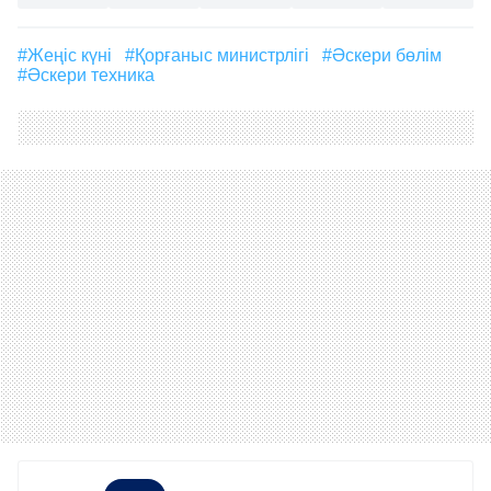
#Жеңіс күні
#Қорғаныс министрлігі
#Әскери бөлім
#Әскери техника