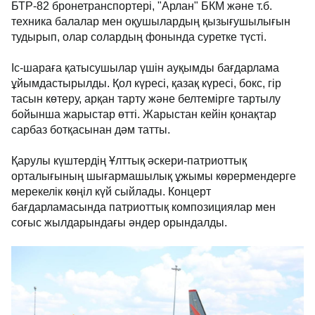
БТР-82 бронетранспортері, "Арлан" БКМ және т.б.
техника балалар мен оқушылардың қызығушылығын
тудырып, олар солардың фонында суретке түсті.
Іс-шараға қатысушылар үшін ауқымды бағдарлама
ұйымдастырылды. Қол күресі, қазақ күресі, бокс, гір
тасын көтеру, арқан тарту және белтемірге тартылу
бойынша жарыстар өтті. Жарыстан кейін қонақтар
сарбаз ботқасынан дәм татты.
Қарулы күштердің Ұлттық әскери-патриоттық
орталығының шығармашылық ұжымы көрермендерге
мерекелік көңіл күй сыйлады. Концерт
бағдарламасында патриоттық композициялар мен
соғыс жылдарындағы әндер орындалды.