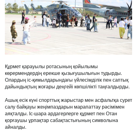
Құрмет қарауылы ротасының қойылымы
көрермендердің ерекше қызығушылығын тудырды.
Олардың іс-қимылдарындағы үйлесімділік пен саптық
дайындықтың жоғары деңгейі көпшілікті таңғалдырды.
Ашық есік күні спорттық жарыстар мен асфальтқа сурет
салу байқауы жеңімпаздарын марапаттау рәсімімен
аяқталды. Іс-шара ардагерлерге құрмет пен Отан
қорғаушы ұрпақтар сабақтастығының символына
айналды.