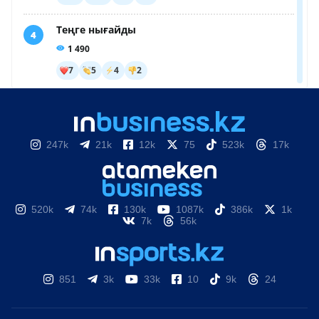
247k
21k
12k
75
523k
17k
520k
74k
130k
1087k
386k
1k
7k
56k
851
3k
33k
10
9k
24