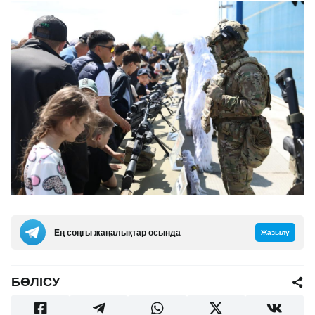
Ең соңғы жаңалықтар осында
Жазылу
БӨЛІСУ