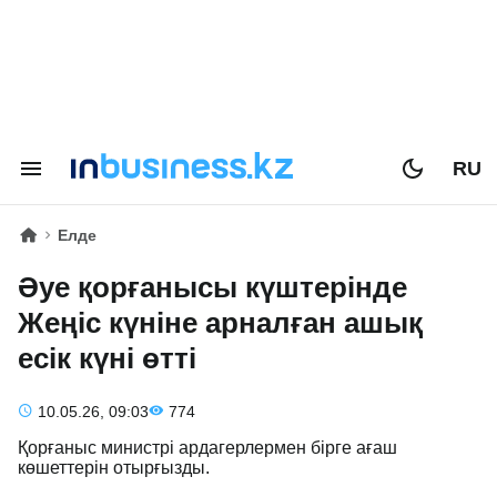
RU
Елде
Әуе қорғанысы күштерінде
Жеңіс күніне арналған ашық
есік күні өтті
10.05.26, 09:03
774
Қорғаныс министрі ардагерлермен бірге ағаш
көшеттерін отырғызды.