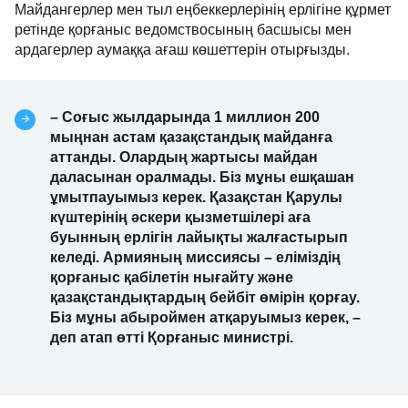
Майдангерлер мен тыл еңбеккерлерінің ерлігіне құрмет
ретінде қорғаныс ведомствосының басшысы мен
ардагерлер аумаққа ағаш көшеттерін отырғызды.
– Соғыс жылдарында 1 миллион 200
мыңнан астам қазақстандық майданға
аттанды. Олардың жартысы майдан
даласынан оралмады. Біз мұны ешқашан
ұмытпауымыз керек. Қазақстан Қарулы
күштерінің әскери қызметшілері аға
буынның ерлігін лайықты жалғастырып
келеді. Армияның миссиясы – еліміздің
қорғаныс қабілетін нығайту және
қазақстандықтардың бейбіт өмірін қорғау.
Біз мұны абыроймен атқаруымыз керек, –
деп атап өтті Қорғаныс министрі.