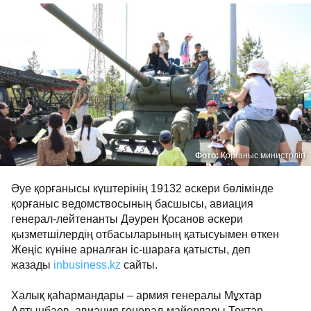
Фото:
Қорғаныс министрлігі
Әуе қорғанысы күштерінің 19132 әскери бөлімінде
қорғаныс ведомствосының басшысы, авиация
генерал-лейтенанты Дәурен Қосанов әскери
қызметшілердің отбасыларының қатысуымен өткен
Жеңіс күніне арналған іс-шараға қатысты, деп
жазады
inbusiness.kz
сайты.
Халық қаһармандары – армия генералы Мұхтар
Алтынбаев, авиация генерал-майорлары Тоқтар