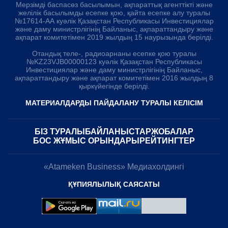
Мерзімді баспасөз басылымын, ақпараттық агенттікті және
желілік басылымды есепке қою, қайта есепке алу туралы
№17614-АА куәлік Қазақстан Республикасы Инвестициялар
және даму министрлігінің Байланыс, ақпараттандыру және
ақпарат комитетімен 2019 жылдың 15 наурызында берілді.
Отандық теле-, радиоарнаны есепке қою туралы
№KZ23VJB00000123 куәлік Қазақстан Республикасы
Инвестициялар және даму министрлігінің Байланыс,
ақпараттандыру және ақпарат комитетімен 2016 жылдың 8
қыркүйегінде берілді.
МАТЕРИАЛДАРДЫ ПАЙДАЛАНУ ТУРАЛЫ КЕЛІСІМ
БІЗ ТУРАЛЫ
БАЙЛАНЫСТАР
ЖОБАЛАР
БОС ЖҰМЫС ОРЫНДАРЫ
РЕЙТИНГТЕР
«Atameken Business» Медиахолдингі
ҚҰПИЯЛЫЛЫҚ САЯСАТЫ