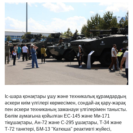
Іс-шара қонақтары ұшу және техникалық құрамдардың
әскери киім үлгілері көрмесімен, сондай-ақ қару-жарақ
пен әскери техниканың заманауи үлгілерімен танысты.
Бөлім аумағына қойылған ЕС-145 және Ми-171
тікұшақтары, Ан-72 және С-295 ұшақтары, Т-34 және
Т-72 танктері, БМ-13 "Катюша" реактивті жүйесі,