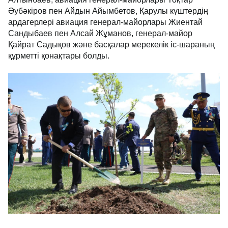
Әубәкіров пен Айдын Айымбетов, Қарулы күштердің
ардагерлері авиация генерал-майорлары Жиентай
Сандыбаев пен Алсай Жұманов, генерал-майор
Қайрат Садықов және басқалар мерекелік іс-шараның
құрметті қонақтары болды.