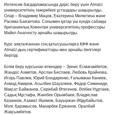
Интенсив бағдарламасында дәріс беру үшін AlmaU
университетінің тәжірибелі ұстаздары шақырылды.
Олар – Владимир Мацов, Екатерина Милютина және
Расима Баязитова. Сонымен қатар үш күндік сабаққа
британиялық Ковентри университетінің профессоры
Майкл Анагносту арнайы шақырылды.
Курс аяқталғаннан соң қатысушыларға ҚФФ және
AlmaU-дың сертификаттары мен арнайы белгілері
берілді.
Білім беру курсынан өткендер – Эрнис Есмағамбетов,
Жандос Ахметов, Арслан Беспаев, Любовь Крайнова,
Игорь Павлюк, Юрий Бондаренко, Ғалымжан Каниев,
Ахмад Амиров, Асылбек Шауалиев, Федор Симиниди,
Мақсат Байжанов, Серікбай Өтегенов, Әлібек Нұртаев,
Садық Мұстафа, Жәнібек Орымбаев, Владислав
Казанков, Азамат Әшімов, Бауыржан Әбдубайытов,
Мэлс Қарамысов, Манарбек Ержанов, Оралбай
Жақсымбетов.