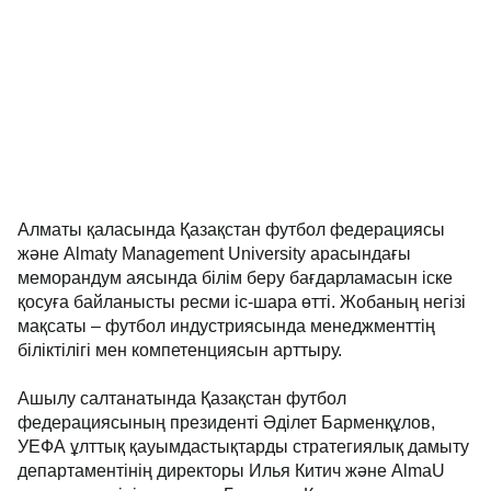
Алматы қаласында Қазақстан футбол федерациясы
және Almaty Management University арасындағы
меморандум аясында білім беру бағдарламасын іске
қосуға байланысты ресми іс-шара өтті. Жобаның негізі
мақсаты – футбол индустриясында менеджменттің
біліктілігі мен компетенциясын арттыру.
Ашылу салтанатында Қазақстан футбол
федерациясының президенті Әділет Барменқұлов,
УЕФА ұлттық қауымдастықтарды стратегиялық дамыту
департаментінің директоры Илья Китич және AlmaU