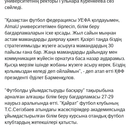
университетінің ректоры Гульнара Куренкеева сөз
сөйледі.
"Қазақстан футбол федерациясы УЕФА қолдауымен,
AlmaU университетімен бірлесіп, білім беру
бағдарламаларын іске қосады. Жыл сайын мыңнан
астам мамандарды даярлау қажет. Қазіргі таңда біздің
стратегиямызды жүзеге асыруға мамандардың 30
пайызы ғана бар. Жаңа мамандарды дайындау мен
коммуникация жүйесін орнатуға баса назар аударамыз.
Қысқа мерзім ішінде жобаны жүзеге асыру керек. Біздің
қолымыздан келеді деп ойлаймын", - деп атап өтті ҚФФ
президенті Әділет Барменқұлов.
"Футболды ұйымдастыруды басқару" тақырыбына
арналған алғашқы білім беру бағдарламасы 27-29
наурыз аралығында өтті. "Қайрат" футбол клубының
Т.С.Сегізбаев атындағы жасөспірімдер академиясында
ұйымдастырылған білім беру курсына отандық футбол
клубтардың жетекшілері қатысты.