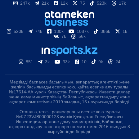
247k
21k
12k
75
523k
17k
520k
74k
130k
1087k
386k
1k
7k
56k
851
3k
33k
10
9k
24
Мерзімді баспасөз басылымын, ақпараттық агенттікті және
желілік басылымды есепке қою, қайта есепке алу туралы
№17614-АА куәлік Қазақстан Республикасы Инвестициялар
және даму министрлігінің Байланыс, ақпараттандыру және
ақпарат комитетімен 2019 жылдың 15 наурызында берілді.
Отандық теле-, радиоарнаны есепке қою туралы
№KZ23VJB00000123 куәлік Қазақстан Республикасы
Инвестициялар және даму министрлігінің Байланыс,
ақпараттандыру және ақпарат комитетімен 2016 жылдың 8
қыркүйегінде берілді.