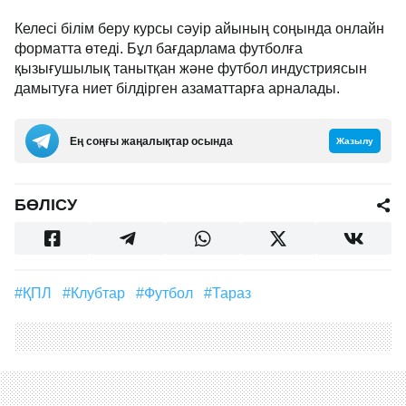
Келесі білім беру курсы сәуір айының соңында онлайн
форматта өтеді. Бұл бағдарлама футболға
қызығушылық танытқан және футбол индустриясын
дамытуға ниет білдірген азаматтарға арналады.
Ең соңғы жаңалықтар осында
Жазылу
БӨЛІСУ
#ҚПЛ
#клубтар
#футбол
#Тараз