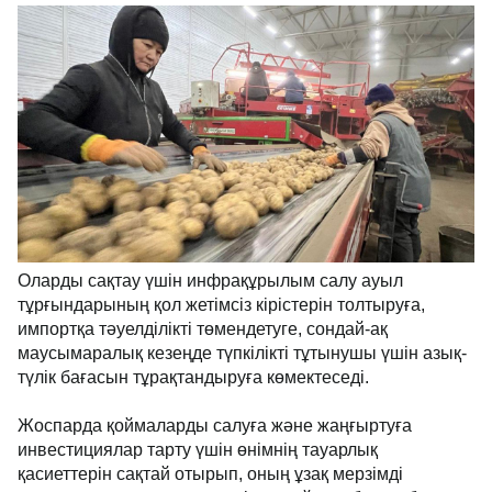
Оларды сақтау үшін инфрақұрылым салу ауыл
тұрғындарының қол жетімсіз кірістерін толтыруға,
импортқа тәуелділікті төмендетуге, сондай-ақ
маусымаралық кезеңде түпкілікті тұтынушы үшін азық-
түлік бағасын тұрақтандыруға көмектеседі.
Жоспарда қоймаларды салуға және жаңғыртуға
инвестициялар тарту үшін өнімнің тауарлық
қасиеттерін сақтай отырып, оның ұзақ мерзімді