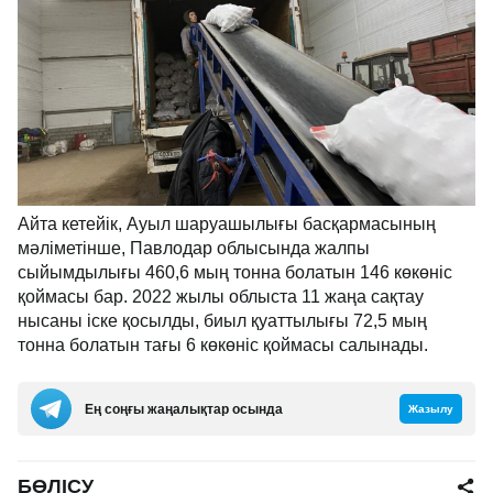
Айта кетейік, Ауыл шаруашылығы басқармасының
мәліметінше, Павлодар облысында жалпы
сыйымдылығы 460,6 мың тонна болатын 146 көкөніс
қоймасы бар. 2022 жылы облыста 11 жаңа сақтау
нысаны іске қосылды, биыл қуаттылығы 72,5 мың
тонна болатын тағы 6 көкөніс қоймасы салынады.
Ең соңғы жаңалықтар осында
Жазылу
БӨЛІСУ