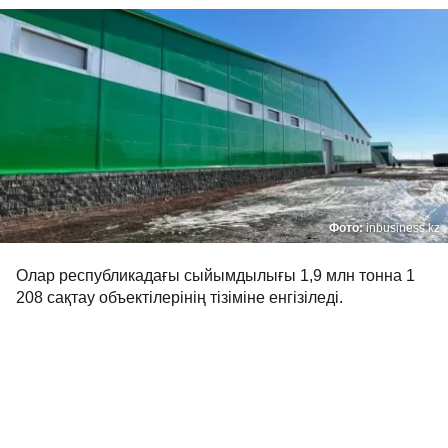
Фото:
inbusiness.kz
Олар республикадағы сыйымдылығы 1,9 млн тонна 1
208 сақтау объектілерінің тізіміне енгізіледі.