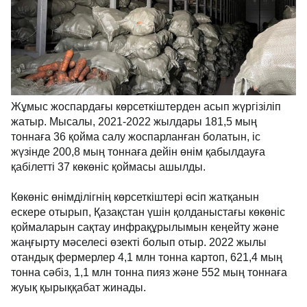
Жұмыс жоспардағы көрсеткіштерден асып жүргізіліп
жатыр. Мысалы, 2021-2022 жылдары 181,5 мың
тоннаға 36 қойма салу жоспарланған болатын, іс
жүзінде 200,8 мың тоннаға дейін өнім қабылдауға
қабілетті 37 көкөніс қоймасы ашылды.
Көкөніс өнімділігнің көрсеткіштері өсіп жатқанын
ескере отырып, Қазақстан үшін қолданыстағы көкөніс
қоймаларын сақтау инфрақұрылымын кеңейту және
жаңғырту мәселесі өзекті болып отыр. 2022 жылы
отандық фермерлер 4,1 млн тонна картоп, 621,4 мың
тонна сәбіз, 1,1 млн тонна пияз және 552 мың тоннаға
жуық қырыққабат жинады.