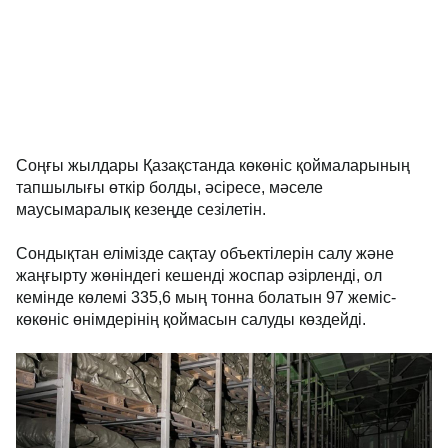
Соңғы жылдары Қазақстанда көкөніс қоймаларының
тапшылығы өткір болды, әсіресе, мәселе
маусымаралық кезеңде сезілетін.
Сондықтан елімізде сақтау объектілерін салу және
жаңғырту жөніндегі кешенді жоспар әзірленді, ол
кемінде көлемі 335,6 мың тонна болатын 97 жеміс-
көкөніс өнімдерінің қоймасын салуды көздейді.