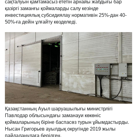
сақталуын қамтамасыз ететін арнайы жабдығы бар
қазіргі заманғы қоймаларды салу кезінде
инвестициялық субсидиялау нормативін 25%-дан 40-
50%-ға дейін ұлғайту көзделеді.
Қазақстанның Ауыл шаруашылығы министрлігі
Павлодар облысындағы заманауи көкөніс
қоймаларының біріне баспасөз турын ұйымдастырды.
Нысан Григорьев ауылдық округінде 2019 жылы
пайдаланулаға берілген.