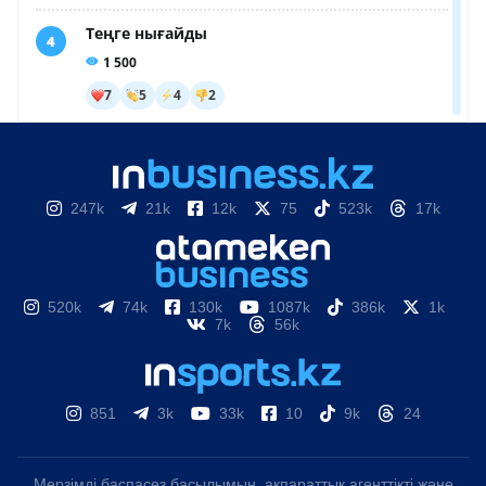
247k
21k
12k
75
523k
17k
520k
74k
130k
1087k
386k
1k
7k
56k
851
3k
33k
10
9k
24
Мерзімді баспасөз басылымын, ақпараттық агенттікті және