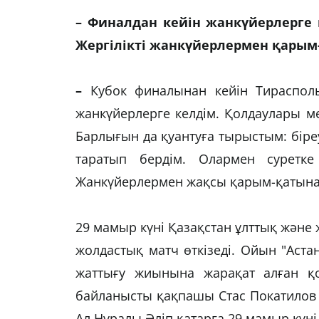
– Финалдан кейін жанкүйерлерге қ
Жергілікті жанкүйерлермен қары
–
Кубок финалынан кейін Тираспол
жанкүйерлерге келдім. Қолдаулары м
Барлығын да қуантуға тырыстым: біре
таратып бердім. Олармен суретке
Жанкүйерлермен жақсы қарым-қатынас
29 мамыр күні Қазақстан ұлттық және
жолдастық матч өткізеді. Ойын "Аста
жаттығу жиынына жарақат алған қ
байланысты қақпашы Стас Покатилов 
Ал Нұралы Әліп қатарға 29 мамыр күні