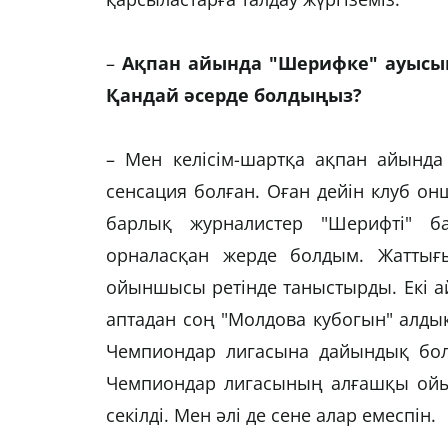
–
Ақпан айында "Шерифке" ауысып
Қандай әсерде болдыңыз?
– Мен келісім-шартқа ақпан айынд
сенсация болған. Оған дейін клуб он
барлық журналистер "Шерифті" б
орналасқан жерде болдым. Жаттығы
ойыншысы ретінде таныстырды. Екі ай
аптадан соң "Молдова кубогын" алдық.
Чемпиондар лигасына дайындық бол
Чемпиондар лигасының алғашқы ойы
секілді. Мен әлі де сене алар емеспін.