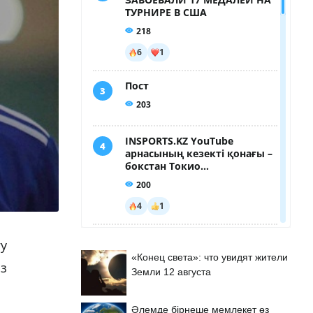
у
«Конец света»: что увидят жители
з
Земли 12 августа
Әлемде бірнеше мемлекет өз