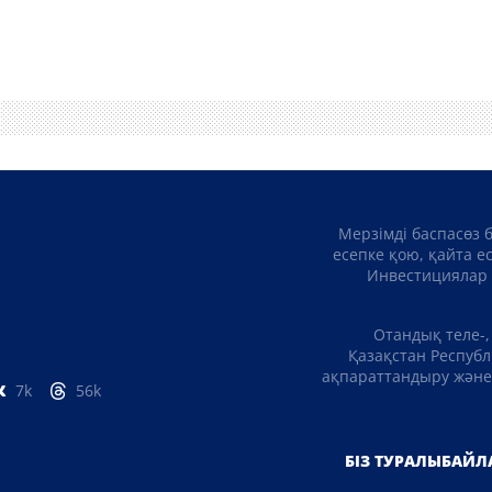
Мерзімді баспасөз 
есепке қою, қайта е
Инвестициялар 
Отандық теле-,
Қазақстан Республ
ақпараттандыру және 
7k
56k
БІЗ ТУРАЛЫ
БАЙЛ