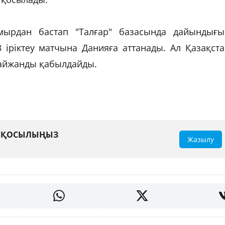
мырдан бастап "Талғар" базасында дайындығы
 іріктеу матчына Данияға аттанады. Ал Қазақст
байжанды қабылдайды.
А ҚОСЫЛЫҢЫЗ
Жазылу