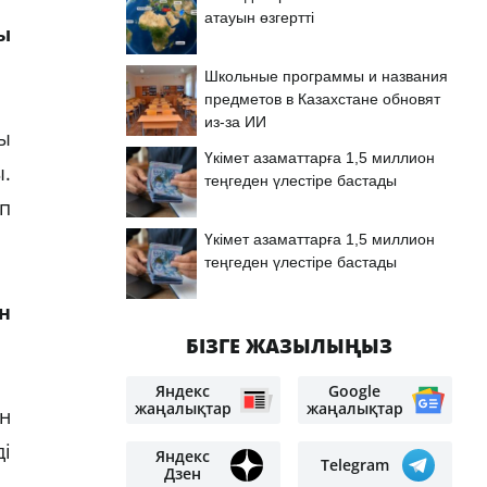
атауын өзгертті
ы
Школьные программы и названия
предметов в Казахстане обновят
из-за ИИ
ғы
Үкімет азаматтарға 1,5 миллион
ы.
теңгеден үлестіре бастады
п
Үкімет азаматтарға 1,5 миллион
теңгеден үлестіре бастады
н
БІЗГЕ ЖАЗЫЛЫҢЫЗ
Яндекс
Google
жаңалықтар
жаңалықтар
н
і
Яндекс
Telegram
Дзен