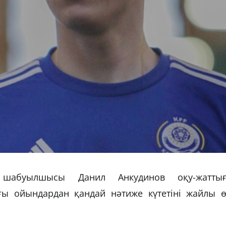
 шабуылшысы Данил Анкудинов оқу-жаттығ
ғы ойындардан қандай нәтиже күтетіні жайлы ө