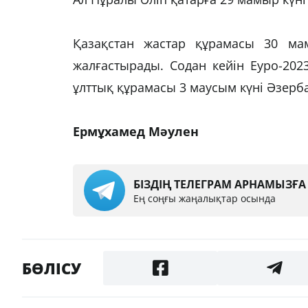
Қазақстан жастар құрамасы 30 ма
жалғастырады. Содан кейін Еуро-2023
ұлттық құрамасы 3 маусым күні Әзер
Ермұхамед Мәулен
БІЗДІҢ ТЕЛЕГРАМ АРНАМЫЗҒ
Ең соңғы жаңалықтар осында
БӨЛІСУ