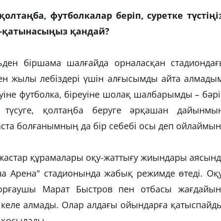
олтаңба, футболкалар беріп, суретке түстіңіз
м-қатынасыңыз қандай?
ьден біршама шалғайда орналасқан стадиондағ
ен жылы лебіздері үшін алғысымды айта алмадым
уіне футболка, біреуіне шолақ шалбарымды – бәр
 түсуге, қолтаңба беруге әрқашан дайынмын
та болғанымның да бір себебі осы деп ойлаймын
 жастар құрамалары оқу-жаттығу жиындары аясын
на Арена" стадионында жабық режимде өтеді. Оқ
орғаушы Марат Быстров пен отбасы жағдайын
келе алмады. Олар алдағы ойындарға қатыспайды
 қосылады.