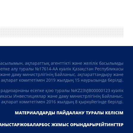
басылымын, ақпараттық агенттікті және желілік басылымды
сепке алу туралы №17614-АА куәлік Қазақстан Республикасы
және даму министрлігінің Байланыс, ақпараттандыру және
ақпарат комитетімен 2019 жылдың 15 наурызында берілді.
 радиоарнаны есепке қою туралы №KZ23VJB00000123 куәлік
икасы Инвестициялар және даму министрлігінің Байланыс,
ақпарат комитетімен 2016 жылдың 8 қыркүйегінде берілді.
МАТЕРИАЛДАРДЫ ПАЙДАЛАНУ ТУРАЛЫ КЕЛІСІМ
АНЫСТАР
ЖОБАЛАР
БОС ЖҰМЫС ОРЫНДАРЫ
РЕЙТИНГТЕР