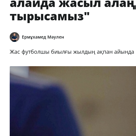
алайда жасыл алаң
тырысамыз"
Ермұхамед Мәулен
Жас футболшы биылғы жылдың ақпан айында 