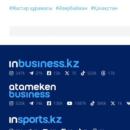
#жастар құрамасы
#Әзербайжан
#Қазақстан
247k
21k
12k
75
523k
17k
520k
74k
130k
1087k
386k
1k