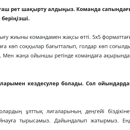
лғаш рет шақырту алдыңыз. Команда сапындағ
беріңізші.
тығу жиыны командамен жақсы өтті. 5х5 форматта
ға көп соққылар бағытталып, голдар көп соғылд
. Мен жаңа ойыншы ретінде командаға ақырында
ларымен кездесулер болады. Сол ойындарда
олардың ұлттық лигаларының деңгейі біздікіне
йнауға тырысамыз. Дайындалып жатырмыз. Енд