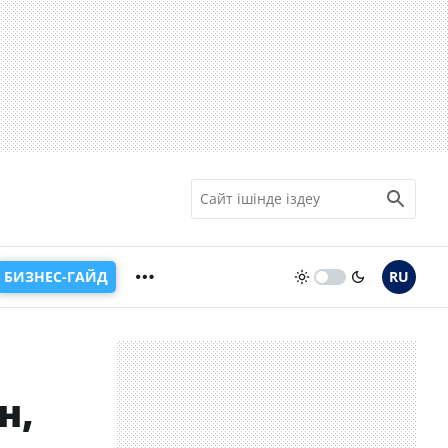
БИЗНЕС-ГАЙД
RU
н,