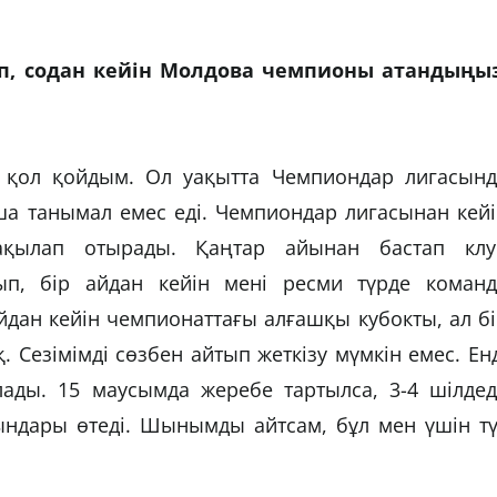
, содан кейін Молдова чемпионы атандыңыз
а қол қойдым. Ол уақытта Чемпиондар лигасынд
ша танымал емес еді. Чемпиондар лигасынан кей
ақылап отырады. Қаңтар айынан бастап клу
п, бір айдан кейін мені ресми түрде команд
дан кейін чемпионаттағы алғашқы кубокты, ал б
 Сезімімді сөзбен айтып жеткізу мүмкін емес. Ен
ады. 15 маусымда жеребе тартылса, 3-4 шілдед
ндары өтеді. Шынымды айтсам, бұл мен үшін тү