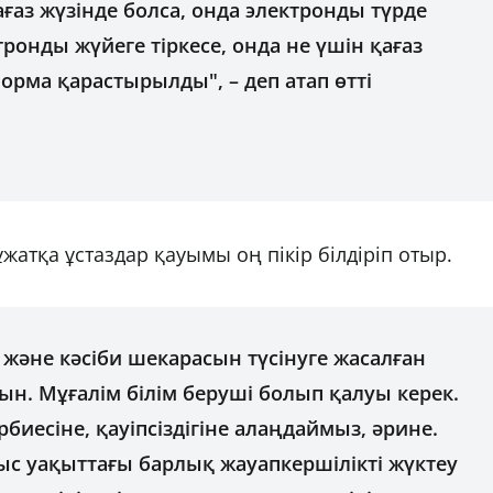
қағаз жүзінде болса, онда электронды түрде
ктронды жүйеге тіркесе, онда не үшін қағаз
орма қарастырылды", – деп атап өтті
атқа ұстаздар қауымы оң пікір білдіріп отыр.
 және кәсіби шекарасын түсінуге жасалған
н. Мұғалім білім беруші болып қалуы керек.
биесіне, қауіпсіздігіне алаңдаймыз, әрине.
тыс уақыттағы барлық жауапкершілікті жүктеу