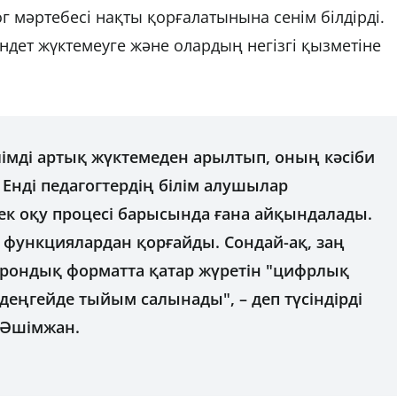
 мәртебесі нақты қорғалатынына сенім білдірді.
індет жүктемеуге және олардың негізгі қызметіне
імді артық жүктемеден арылтып, оның кәсіби
. Енді педагогтердің білім алушылар
ек оқу процесі барысында ғана айқындалады.
ес функциялардан қорғайды. Сондай-ақ, заң
трондық форматта қатар жүретін "цифрлық
еңгейде тыйым салынады", – деп түсіндірді
 Әшімжан.