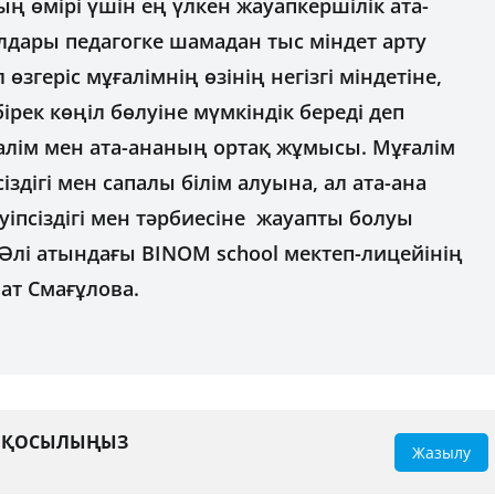
ың өмірі үшін ең үлкен жауапкершілік ата-
лдары педагогке шамадан тыс міндет арту
 өзгеріс мұғалімнің өзінің негізгі міндетіне,
бірек көңіл бөлуіне мүмкіндік береді деп
ұғалім мен ата-ананың ортақ жұмысы. Мұғалім
здігі мен сапалы білім алуына, ал ата-ана
уіпсіздігі мен тәрбиесіне жауапты болуы
 Әлі атындағы BINOM school мектеп-лицейінің
ат Смағұлова.
А ҚОСЫЛЫҢЫЗ
Жазылу