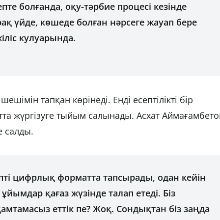
епте болғанда, оқу-тәрбие процесі кезінде
ірақ үйде, көшеде болған нәрсеге жауап бере
іліс кулуарында.
шімін тапқан көрінеді. Енді есептілікті бір
тта жүргізуге тыйым салынады. Асхат Аймағамбето
е салды.
епті цифрлық форматта тапсырады, одан кейін
 ұйымдар қағаз жүзінде талап етеді. Біз
қамтамасыз еттік пе? Жоқ. Сондықтан біз заңда