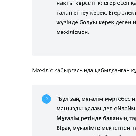
нақты көрсеттік: егер есеп 
талап етпеу керек. Егер эле
жүзінде болуы керек деген н
мәжілісмен.
Мәжіліс қабырғасында қабылданған құж
"Бұл заң мұғалім мәртебесін
маңызды қадам деп ойлаймы
Мұғалім ретінде баланың тәр
Бірақ мұғалімге мектептен 