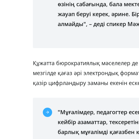
өзінің сабағында, бала мект
жауап беруі керек, әрине. Б
алмайды", – деді спикер Мәж
Құжатта бюрократиялық мәселелер де ше
мезгілде қағаз әрі электрондық форма
қазір цифрландыру заманы екенін еск
"Мұғалімдер, педагогтер ес
кейбір азаматтар, тексеретін
барлық мұғалімді қағазбен 