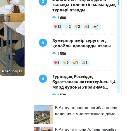
Фото:
baq.kz
В Актау женщина погибла после
падения с многоэтажного дома
В Актау открыли Аллею дружбы