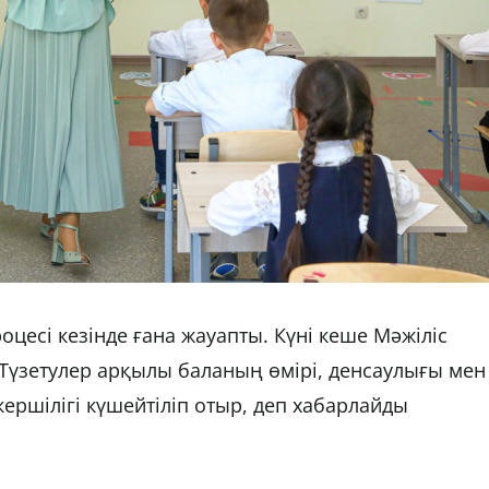
оцесі кезінде ғана жауапты. Күні кеше Мәжіліс
 Түзетулер арқылы баланың өмірі, денсаулығы мен
кершілігі күшейтіліп отыр, деп хабарлайды