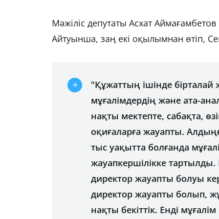
Мәжіліс депутаты Асхат Аймағамбетов
Айтуынша, заң екі оқылымнан өтіп, Сен
"Құжаттың ішінде бірталай 
мұғалімдердің және ата-ана
нақты мектепте, сабақта, ө
оқиғаларға жауапты. Алдың
тыс уақытта болғанда мұға
жауапкершілікке тартылды. 
директор жауапты болуы кер
директор жауапты болып, ж
нақты бекіттік. Енді мұғал