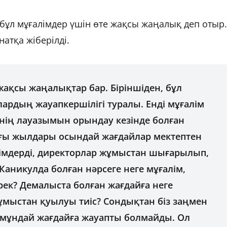
 бұл мұғалімдер үшін өте жақсы жаңалық деп отыр.
атқа жіберілді.
жақсы жаңалықтар бар. Біріншіден, бұл
лардың жауапкершілігі туралы. Енді мұғалім
зінің лауазымын орындау кезінде болған
ғы жылдары осындай жағдайлар мектептен
лімдерді, директорлар жұмыстан шығарылып,
Каникулда болған нәрсеге неге мұғалім,
ек? Демалыста болған жағдайға неге
ұмыстан қуылуы тиіс? Сондықтан біз заңмен
ім мұндай жағдайға жауапты болмайды. Ол