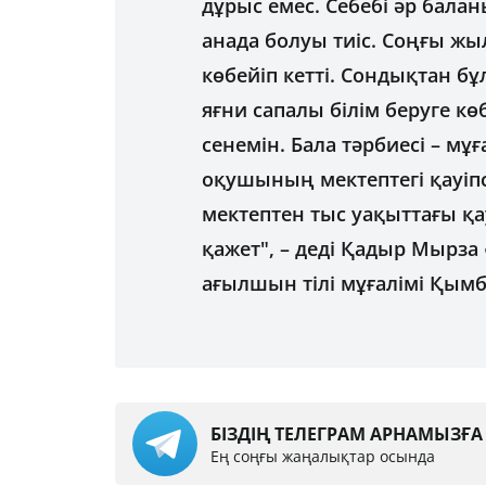
дұрыс емес. Себебі әр балан
анада болуы тиіс. Соңғы жы
көбейіп кетті. Сондықтан бұл
яғни сапалы білім беруге кө
сенемін. Бала тәрбиесі – м
оқушының мектептегі қауіпсі
мектептен тыс уақыттағы қа
қажет", – деді Қадыр Мырза
ағылшын тілі мұғалімі Қымб
БІЗДІҢ ТЕЛЕГРАМ АРНАМЫЗҒ
Ең соңғы жаңалықтар осында