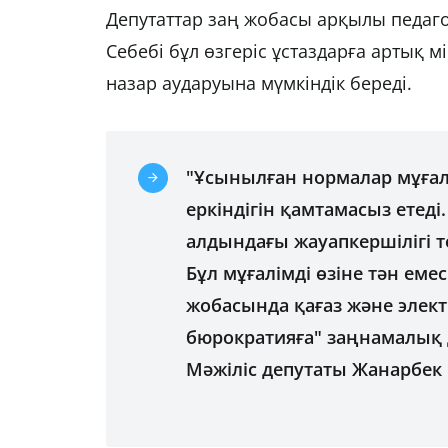
Депутаттар заң жобасы арқылы педагог
Себебі бұл өзгеріс ұстаздарға артық м
назар аударуына мүмкіндік береді.
"Ұсынылған нормалар мұғал
еркіндігін қамтамасыз етеді
алдындағы жауапкершілігі т
Бұл мұғалімді өзіне тән ем
жобасында қағаз және элек
бюрократияға" заңнамалық д
Мәжіліс депутаты Жанарбек