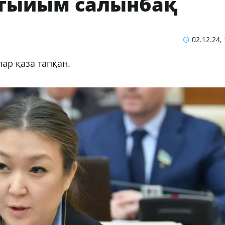
 тыйым салынбақ
02.12.24,
лар қаза тапқан.