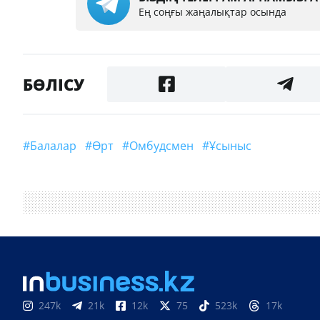
Ең соңғы жаңалықтар осында
БӨЛІСУ
#Балалар
#өрт
#омбудсмен
#ұсыныс
247k
21k
12k
75
523k
17k