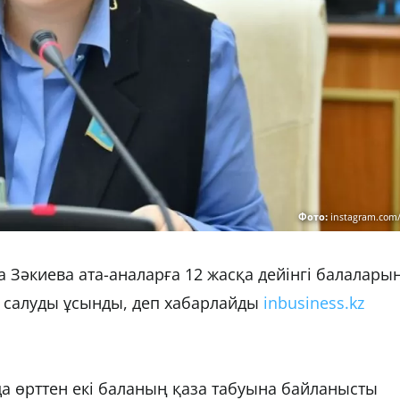
Фото:
instagram.com/
а Зәкиева ата-аналарға 12 жасқа дейінгі балалары
 салуды ұсынды, деп хабарлайды
inbusiness.kz
а өрттен екі баланың қаза табуына байланысты