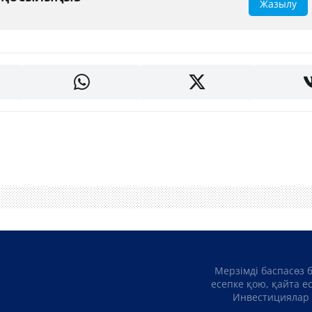
Жазылу
Мерзімді баспасөз 
есепке қою, қайта е
Инвестициялар 