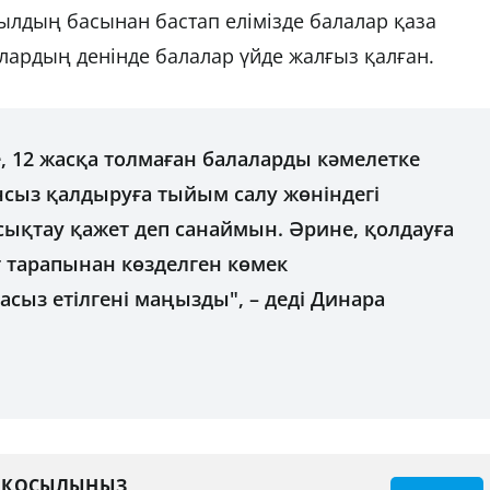
 жылдың басынан бастап елімізде балалар қаза
алардың денінде балалар үйде жалғыз қалған.
е, 12 жасқа толмаған балаларды кәмелетке
сыз қалдыруға тыйым салу жөніндегі
қтау қажет деп санаймын. Әрине, қолдауға
 тарапынан көзделген көмек
ыз етілгені маңызды", – деді Динара
А ҚОСЫЛЫҢЫЗ