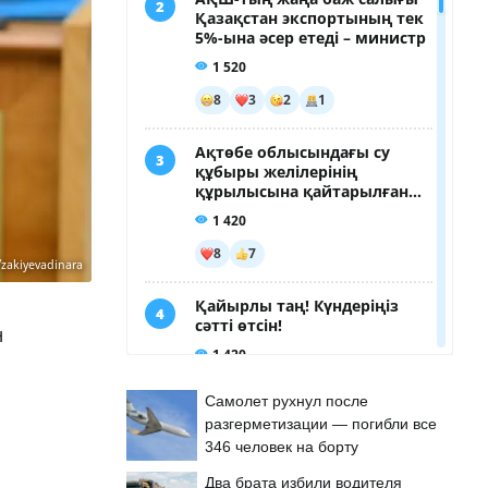
zakiyevadinara
н
Самолет рухнул после
разгерметизации — погибли все
346 человек на борту
Два брата избили водителя