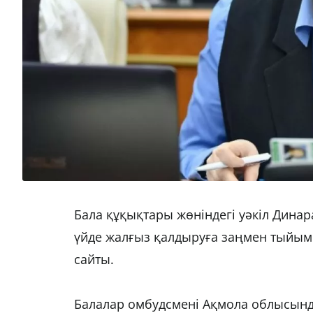
Бала құқықтары жөніндегі уәкіл Динар
үйде жалғыз қалдыруға заңмен тыйым
сайты.
Балалар омбудсмені Ақмола облысынд