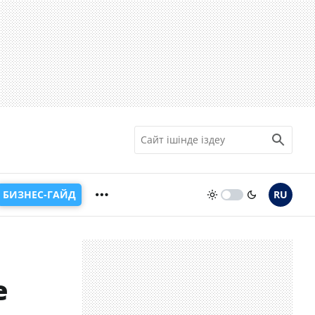
БИЗНЕС-ГАЙД
RU
е