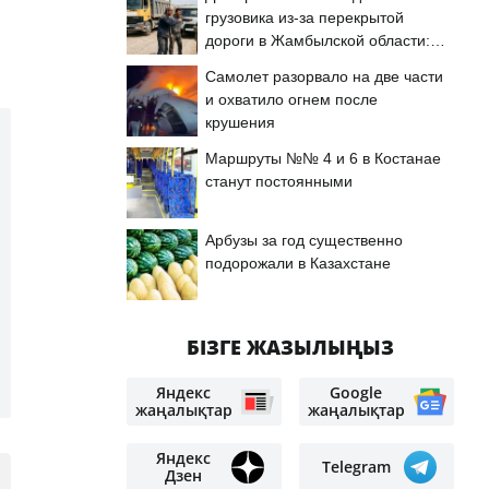
грузовика из-за перекрытой
дороги в Жамбылской области:
подробности
Самолет разорвало на две части
и охватило огнем после
крушения
Маршруты №№ 4 и 6 в Костанае
станут постоянными
Арбузы за год существенно
подорожали в Казахстане
БІЗГЕ ЖАЗЫЛЫҢЫЗ
Яндекс
Google
жаңалықтар
жаңалықтар
Яндекс
Telegram
Дзен