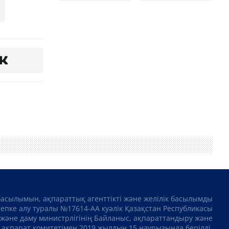
басылымын, ақпараттық агенттікті және желілік басылымды
сепке алу туралы №17614-АА куәлік Қазақстан Республикасы
және даму министрлігінің Байланыс, ақпараттандыру және
ақпарат комитетімен 2019 жылдың 15 наурызында берілді.