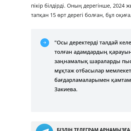
пікір білдірді. Оның дерегінше, 2024
тапқан 15 өрт дерегі болған, бұл оқиғ
"Осы деректерді талдай кел
толған адамдардың қарауын
заңнамалық шараларды пысы
мұқтаж отбасылар мемлекет
бағдарламаларымен қамтамас
Закиева.
БІЗДІҢ ТЕЛЕГРАМ АРНАМЫЗҒ