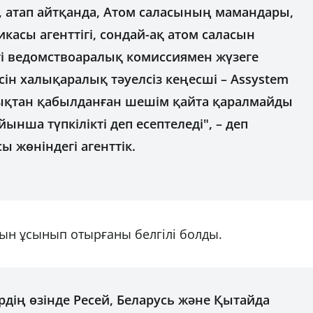
, атап айтқанда, Атом саласының мамандары,
касы агенттігі, сондай-ақ атом саласын
гі ведомствоаралық комиссиямен жүзеге
сін халықаралық тәуелсіз кеңесші – Assystem
ықтан қабылданған шешім қайта қаралмайды
ынша түпкілікті деп есептеледі", – деп
 жөніндегі агенттік.
ын ұсынып отырғаны белгілі болды.
рдің өзінде Ресей, Беларусь және Қытайда