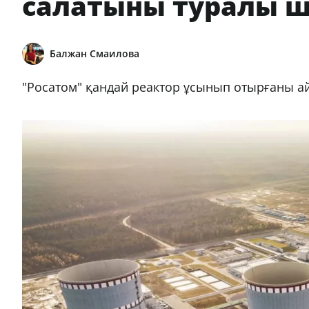
салатыны туралы ш
Балжан Смаилова
"Росатом" қандай реактор ұсынып отырғаны 