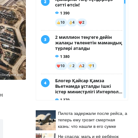
tilities-me.com
н
Пилота задержали после рейса, а
теперь ему грозит смертная
казнь: что нашли в его сумке
Не спасла: мать и её ребёнок