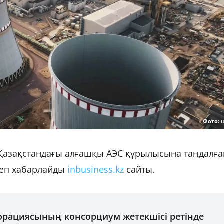
Фото:
u
к Қазақстандағы алғашқы АЭС құрылысына таңдалға
 деп хабарлайды
inbusiness.kz
сайты.
порациясының консорциум жетекшісі ретінде