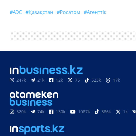
#АЭС
#Қазақстан
#Росатом
#агенттік
247k
21k
12k
75
523k
17k
520k
74k
130k
1087k
386k
1k