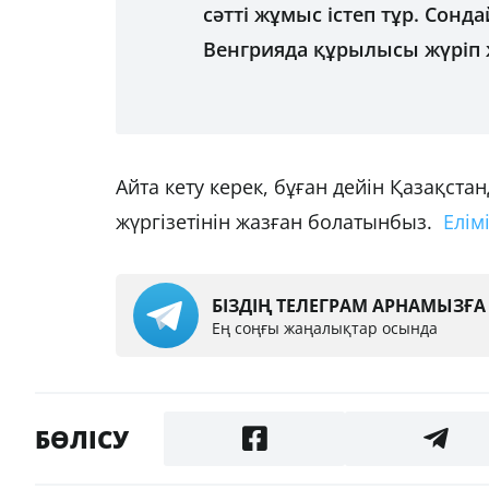
сәтті жұмыс істеп тұр. Сонд
Венгрияда құрылысы жүріп ж
Айта кету керек, бұған дейін Қазақст
жүргізетінін жазған болатынбыз.
Елім
БІЗДІҢ ТЕЛЕГРАМ АРНАМЫЗҒ
Ең соңғы жаңалықтар осында
БӨЛІСУ