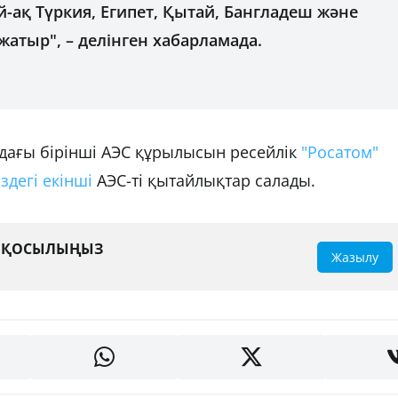
ай-ақ Түркия, Египет, Қытай, Бангладеш және
атыр", – делінген хабарламада.
андағы бірінші АЭС құрылысын ресейлік
"Росатом"
іздегі екінші
АЭС-ті қытайлықтар салады.
А ҚОСЫЛЫҢЫЗ
Жазылу