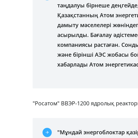
таңдалуы бірнеше деңгейде
Қазақстанның Атом энергети
дамыту мәселелері жөнінде
асырылды. Бағалау әдістеме
компаниясы растаған. Сонд
және бірінші АЭС жобасы бой
хабарлады Атом энергетикасы
"Росатом" ВВЭР-1200 ядролық реактор
"Мұндай энергоблоктар қазі