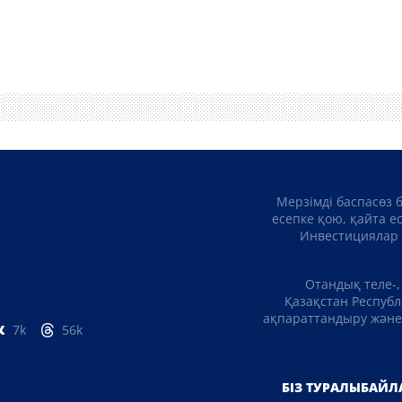
Мерзімді баспасөз 
есепке қою, қайта е
Инвестициялар 
Отандық теле-,
Қазақстан Республ
ақпараттандыру және 
7k
56k
БІЗ ТУРАЛЫ
БАЙЛ