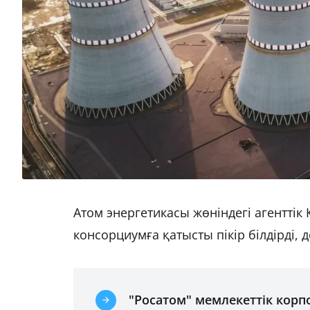
Атом энергетикасы жөніндегі агентті
консорциумға қатысты пікір білдірді,
"Росатом" мемлекеттік кор