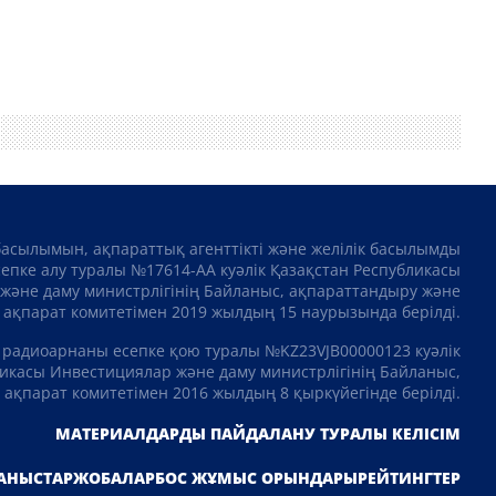
басылымын, ақпараттық агенттікті және желілік басылымды
сепке алу туралы №17614-АА куәлік Қазақстан Республикасы
және даму министрлігінің Байланыс, ақпараттандыру және
ақпарат комитетімен 2019 жылдың 15 наурызында берілді.
 радиоарнаны есепке қою туралы №KZ23VJB00000123 куәлік
икасы Инвестициялар және даму министрлігінің Байланыс,
ақпарат комитетімен 2016 жылдың 8 қыркүйегінде берілді.
МАТЕРИАЛДАРДЫ ПАЙДАЛАНУ ТУРАЛЫ КЕЛІСІМ
АНЫСТАР
ЖОБАЛАР
БОС ЖҰМЫС ОРЫНДАРЫ
РЕЙТИНГТЕР