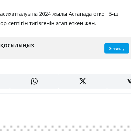
насихатталуына 2024 жылы Астанада өткен 5-ші
 септігін тигізгенін атап өткен жөн.
А ҚОСЫЛЫҢЫЗ
Жазылу