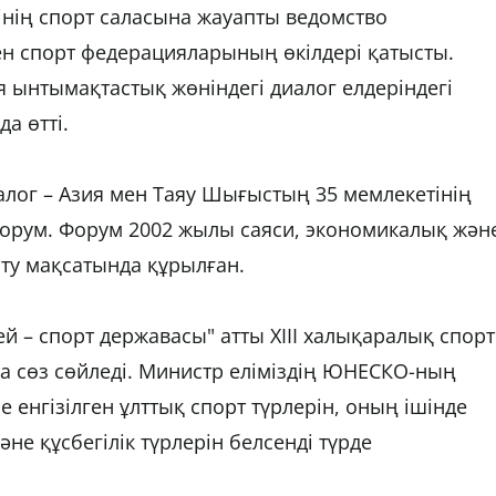
інің спорт саласына жауапты ведомство
 спорт федерацияларының өкілдері қатысты.
ынтымақтастық жөніндегі диалог елдеріндегі
а өтті.
алог – Азия мен Таяу Шығыстың 35 мемлекетінің
форум. Форум 2002 жылы саяси, экономикалық жән
у мақсатында құрылған.
й – спорт державасы" атты XIII халықаралық спорт
сөз сөйледі. Министр еліміздің ЮНЕСКО-ның
 енгізілген ұлттық спорт түрлерін, оның ішінде
әне құсбегілік түрлерін белсенді түрде