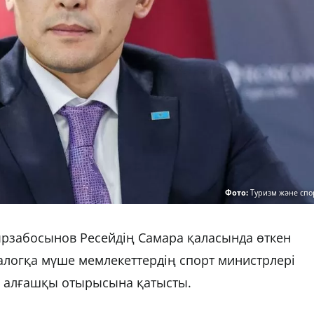
Фото:
Туризм және спо
ырзабосынов Ресейдің Самара қаласында өткен
иалогқа мүше мемлекеттердің спорт министрлері
 алғашқы отырысына қатысты.