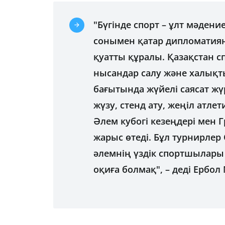
"Бүгінде спорт – ұлт мәдени
сонымен қатар дипломатияны
қуатты құралы. Қазақстан 
нысандар салу және халықты
бағытында жүйелі саясат жүр
жүзу, стенд ату, жеңіл атл
Әлем кубогі кезеңдері мен 
жарыс өтеді. Бұл турнирлер
әлемнің үздік спортшылары
оқиға болмақ", – деді Ербо