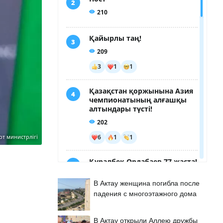
рт министрлігі
В Актау женщина погибла после
падения с многоэтажного дома
В Актау открыли Аллею дружбы