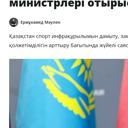
министрлері отырыс
Ермұхамед Мәулен
Қазақстан спорт инфрақұрылымын дамыту, за
қолжетімділігін арттыру бағытында жүйелі саяса