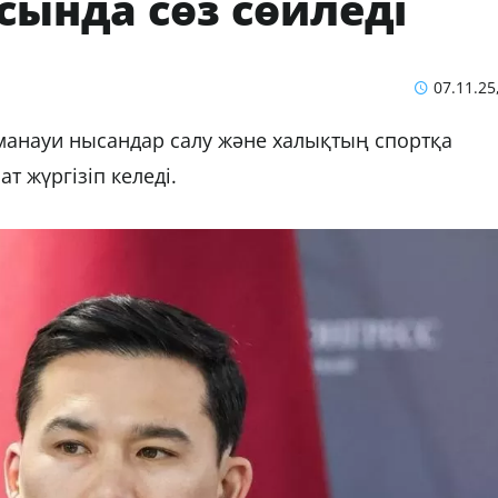
ында сөз сөйледі
07.11.25
манауи нысандар салу және халықтың спортқа
т жүргізіп келеді.