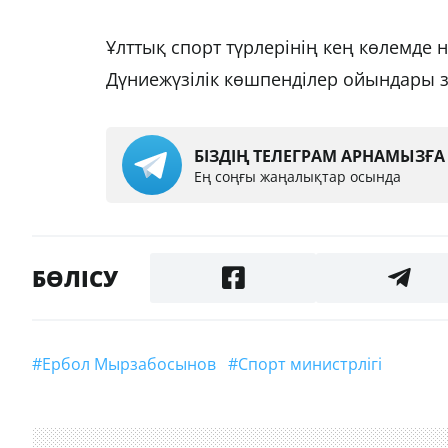
Ұлттық спорт түрлерінің кең көлемде 
Дүниежүзілік көшпенділер ойындары зор
БІЗДІҢ ТЕЛЕГРАМ АРНАМЫЗҒ
Ең соңғы жаңалықтар осында
БӨЛІСУ
#Ербол Мырзабосынов
#Спорт министрлігі