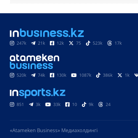
247k
21k
12k
75
523k
17k
520k
74k
130k
1087k
386k
1k
851
3k
33k
10
9k
24
«Atameken Business» Медиахолдингі