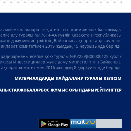
басылымын, ақпараттық агенттікті және желілік басылымды
сепке алу туралы №17614-АА куәлік Қазақстан Республикасы
және даму министрлігінің Байланыс, ақпараттандыру және
ақпарат комитетімен 2019 жылдың 15 наурызында берілді.
 радиоарнаны есепке қою туралы №KZ23VJB00000123 куәлік
икасы Инвестициялар және даму министрлігінің Байланыс,
ақпарат комитетімен 2016 жылдың 8 қыркүйегінде берілді.
МАТЕРИАЛДАРДЫ ПАЙДАЛАНУ ТУРАЛЫ КЕЛІСІМ
АНЫСТАР
ЖОБАЛАР
БОС ЖҰМЫС ОРЫНДАРЫ
РЕЙТИНГТЕР