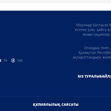
Мерзімді баспасөз 
есепке қою, қайта е
Инвестициялар 
Отандық теле-,
Қазақстан Республ
ақпараттандыру және 
7k
56k
БІЗ ТУРАЛЫ
БАЙЛ
ҚҰПИЯЛЫЛЫҚ САЯСАТЫ