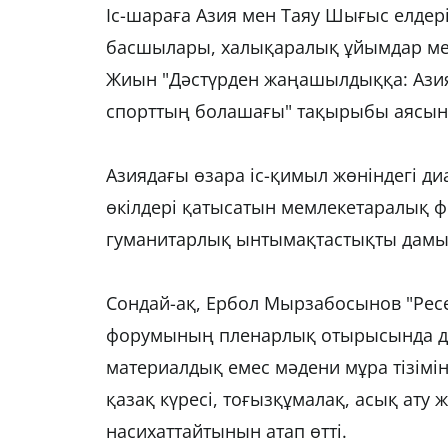
Іс-шараға Азия мен Таяу Шығыс елдер
басшылары, халықаралық ұйымдар мен
Жиын "Дәстүрден жаңашылдыққа: Азия 
спорттың болашағы" тақырыбы аясынд
Азиядағы өзара іс-қимыл жөніндегі ди
өкілдері қатысатын мемлекетаралық 
гуманитарлық ынтымақтастықты дамыт
Сондай-ақ, Ербол Мырзабосынов "Ресе
форумының пленарлық отырысында да 
материалдық емес мәдени мұра тізіміне
қазақ күресі, тоғызқұмалақ, асық ату ж
насихаттайтынын атап өтті.