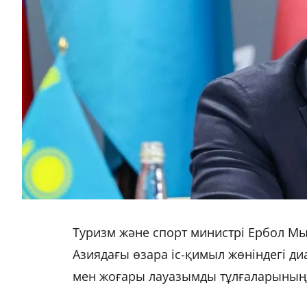
Туризм және спорт министрі Ербол М
Азиядағы өзара іс-қимыл жөніндегі д
мен жоғары лауазымды тұлғаларының