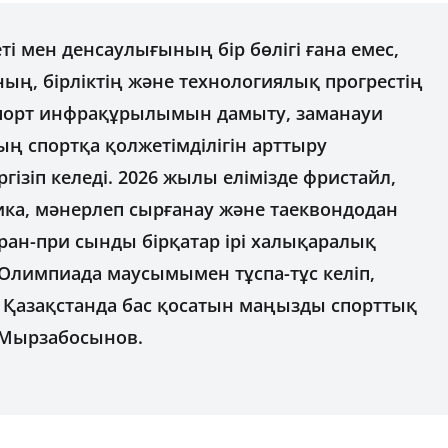
еті мен денсаулығының бір бөлігі ғана емес,
ң, бірліктің және технологиялық прогрестің
спорт инфрақұрылымын дамыту, заманауи
ң спортқа қолжетімділігін арттыру
гізіп келеді. 2026 жылы елімізде фристайл,
етика, мәнерлеп сырғанау және таеквондодан
Гран-при сынды бірқатар ірі халықаралық
 Олимпиада маусымымен тұспа-тұс келіп,
 Қазақстанда бас қосатын маңызды спорттық
л Мырзабосынов.