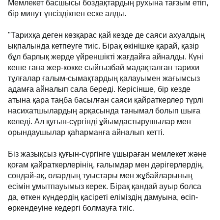
Мемлекет басшысы боздақтардың рухына тағзым етіп,
бір минут үнсіздікпен еске алды.
"Тарихқа деген көзқарас қай кезде де саяси ахуалдың
ықпалында кетпеуге тиіс. Бірақ өкінішке қарай, қазір
бұл барлық жерде үйреншікті жағдайға айналды. Күні
кеше ғана жер-көкке сыйғызбай мадақталған тарихи
тұлғалар ғалым-сымақтардың қалауымен жағымсыз
адамға айналып сала береді. Керісінше, бір кезде
атына қара таңба басылған саяси қайраткерлер түрлі
насихатшылардың арқасында танымал болып шыға
келеді. Ал қуғын-сүргінді ұйымдастырушылар мен
орындаушылар қаһарманға айналып кетті.
Біз жазықсыз қуғын-сүргінге ұшыраған мемлекет және
қоғам қайраткерлерінің, ғалымдар мен дәрігерлердің,
сондай-ақ, олардың туыстары мен жұбайларының
есімін ұмытпауымыз керек. Бірақ қандай ауыр болса
да, өткен күндердің қасіреті еліміздің дамуына, өсіп-
өркендеуіне кедергі болмауға тиіс.