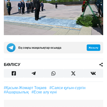
Ең соңғы жаңалықтар осында
Жазылу
БӨЛІСУ
#Қасым-Жомарт Тоқаев
#саяси қуғын-сүргін
#ашаршылық
#еске алу күні