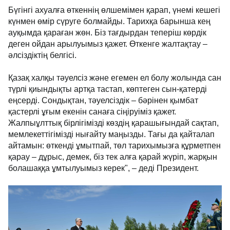
Бүгінгі ахуалға өткеннің өлшемімен қарап, үнемі кешегі
күнмен өмір сүруге болмайды. Тарихқа барынша кең
ауқымда қараған жөн. Біз тағдырдан теперіш көрдік
деген ойдан арылуымыз қажет. Өткенге жалтақтау –
әлсіздіктің белгісі.
Қазақ халқы тәуелсіз және егемен ел болу жолында сан
түрлі қиындықты артқа тастап, көптеген сын-қатерді
еңсерді. Сондықтан, тәуелсіздік – бәрінен қымбат
қастерлі ұғым екенін санаға сіңіруіміз қажет.
Жалпыұлттық бірлігімізді көздің қарашығындай сақтап,
мемлекеттігімізді нығайту маңызды. Тағы да қайталап
айтамын: өткенді ұмытпай, төл тарихымызға құрметпен
қарау – дұрыс, демек, біз тек алға қарай жүріп, жарқын
болашаққа ұмтылуымыз керек", – деді Президент.