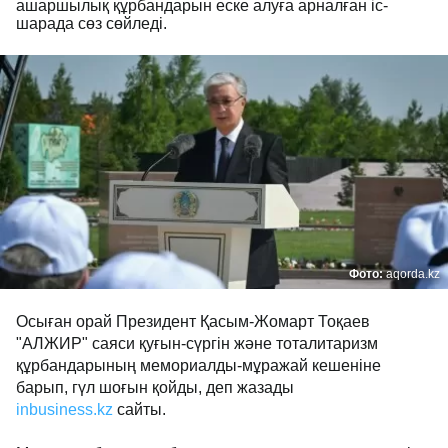
ашаршылық құрбандарын еске алуға арналған іс-
шарада сөз сөйледі.
Фото:
aqorda.kz
Осыған орай Президент Қасым-Жомарт Тоқаев
"АЛЖИР" саяси қуғын-сүргін және тоталитаризм
құрбандарының мемориалды-мұражай кешеніне
барып, гүл шоғын қойды, деп жазады
inbusiness.kz
сайты.