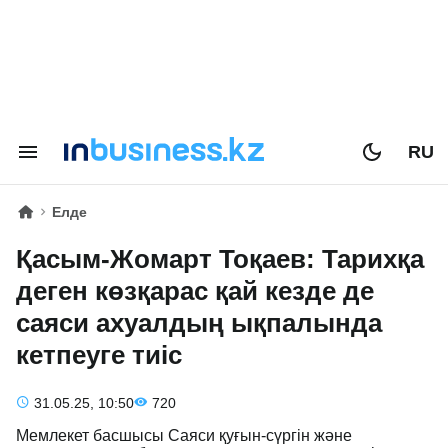
RU
Елде
Қасым-Жомарт Тоқаев: Тарихқа
деген көзқарас қай кезде де
саяси ахуалдың ықпалында
кетпеуге тиіс
31.05.25, 10:50
720
Мемлекет басшысы Саяси қуғын-сүргін және