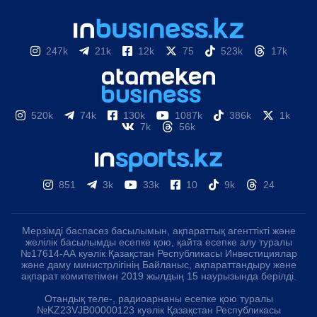
247k
21k
12k
75
523k
17k
520k
74k
130k
1087k
386k
1k
7k
56k
851
3k
33k
10
9k
24
Мерзімді баспасөз басылымын, ақпараттық агенттікті және
желілік басылымды есепке қою, қайта есепке алу туралы
№17614-АА куәлік Қазақстан Республикасы Инвестициялар
және даму министрлігінің Байланыс, ақпараттандыру және
ақпарат комитетімен 2019 жылдың 15 наурызында берілді.
Отандық теле-, радиоарнаны есепке қою туралы
№KZ23VJB00000123 куәлік Қазақстан Республикасы