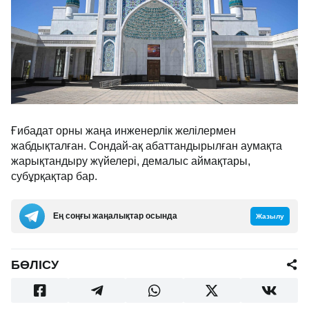
Ғибадат орны жаңа инженерлік желілермен
жабдықталған. Сондай-ақ абаттандырылған аумақта
жарықтандыру жүйелері, демалыс аймақтары,
субұрқақтар бар.
Ең соңғы жаңалықтар осында
Жазылу
БӨЛІСУ