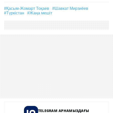
#Қасым-Жомарт Тоқаев
#Шавкат Мирзиёев
#Түркістан
#жаңа мешіт