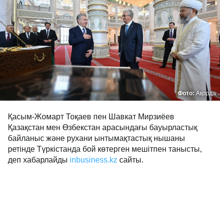
Фото:
Ақорда
Қасым-Жомарт Тоқаев пен Шавкат Мирзиёев
Қазақстан мен Өзбекстан арасындағы бауырластық
байланыс және рухани ынтымақтастық нышаны
ретінде Түркістанда бой көтерген мешітпен танысты,
деп хабарлайды
inbusiness.kz
сайты.