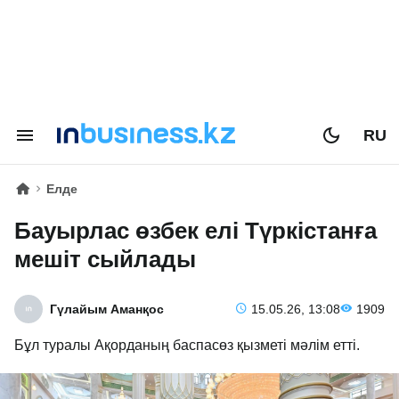
RU
Елде
Бауырлас өзбек елі Түркістанға
мешіт сыйлады
Гүлайым Аманқос
15.05.26, 13:08
1909
Бұл туралы Ақорданың баспасөз қызметі мәлім етті.