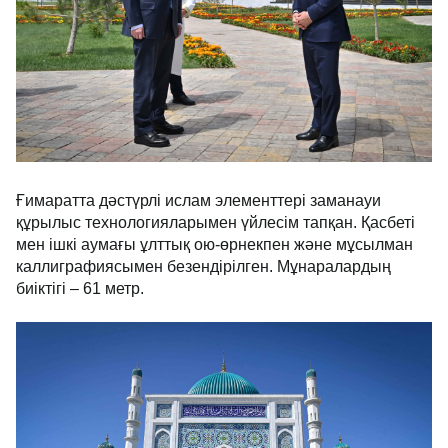
Ғимаратта дәстүрлі ислам элементтері заманауи
құрылыс технологияларымен үйлесім тапқан. Қасбеті
мен ішкі аумағы ұлттық ою-өрнекпен және мұсылман
каллиграфиясымен безендірілген. Мұнаралардың
биіктігі – 61 метр.