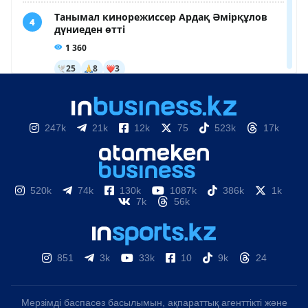
247k
21k
12k
75
523k
17k
520k
74k
130k
1087k
386k
1k
7k
56k
851
3k
33k
10
9k
24
Мерзімді баспасөз басылымын, ақпараттық агенттікті және