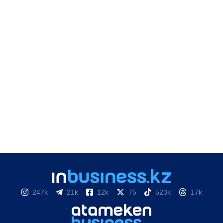
247k
21k
12k
75
523k
17k