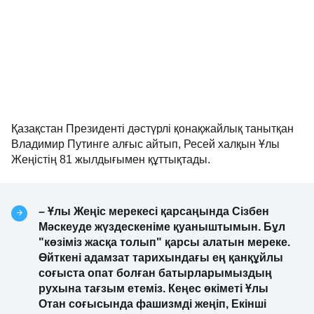
Қазақстан Президенті дәстүрлі қонақжайлық танытқан 
Владимир Путинге алғыс айтып, Ресей халқын Ұлы 
Жеңістің 81 жылдығымен құттықтады.
– Ұлы Жеңіс мерекесі қарсаңында Сізбен 
Мәскеуде жүздескеніме қуаныштымын. Бұл 
"көзіміз жасқа толып" қарсы алатын мереке. 
Өйткені адамзат тарихындағы ең қанқұйлы 
соғыста опат болған батырларымыздың 
рухына тағзым етеміз. Кеңес өкіметі Ұлы 
Отан соғысында фашизмді жеңіп, Екінші 