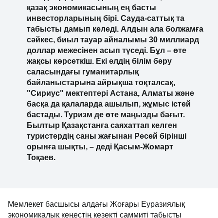
қазақ экономикасының ең басты 
инвесторларының бірі. Сауда-саттық та 
табысты дамып келеді. Алдын ала болжамға 
сәйкес, биыл тауар айналымы 30 миллиард 
доллар межесінен асып түседі. Бұл – өте 
жақсы көрсеткіш. Екі елдің білім беру 
саласындағы гуманитарлық 
байланыстарына айрықша тоқталсақ, 
"Сириус" мектептері Астана, Алматы және 
басқа да қалаларда ашылып, жұмыс істей 
бастады. Туризм де өте маңызды бағыт. 
Былтыр Қазақстанға саяхаттап келген 
туристердің саны жағынан Ресей бірінші 
орынға шықты, – деді Қасым-Жомарт 
Тоқаев.
Мемлекет басшысы алдағы Жоғары Еуразиялық 
экономикалық кеңестің кезекті саммиті табысты 