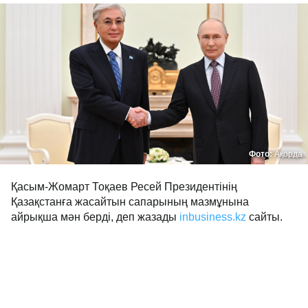
Фото:
Ақорда
Қасым-Жомарт Тоқаев Ресей Президентінің 
Қазақстанға жасайтын сапарының мазмұнына 
айрықша мән берді, деп жазады 
inbusiness.kz
сайты.