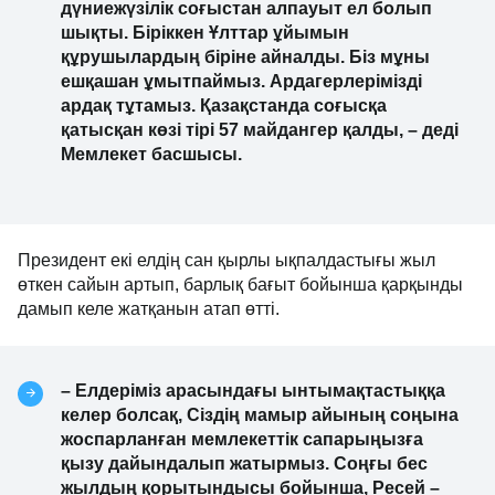
дүниежүзілік соғыстан алпауыт ел болып 
шықты. Біріккен Ұлттар ұйымын 
құрушылардың біріне айналды. Біз мұны 
ешқашан ұмытпаймыз. Ардагерлерімізді 
ардақ тұтамыз. Қазақстанда соғысқа 
қатысқан көзі тірі 57 майдангер қалды, – деді 
Мемлекет басшысы.
Президент екі елдің сан қырлы ықпалдастығы жыл 
өткен сайын артып, барлық бағыт бойынша қарқынды 
дамып келе жатқанын атап өтті.
– Елдеріміз арасындағы ынтымақтастыққа 
келер болсақ, Сіздің мамыр айының соңына 
жоспарланған мемлекеттік сапарыңызға 
қызу дайындалып жатырмыз. Соңғы бес 
жылдың қорытындысы бойынша, Ресей – 