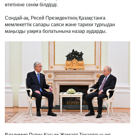
өтетініне сенім білдірді. 
Сондай-ақ, Ресей Президентінің Қазақстанға 
мемлекеттік сапары саяси және тарихи тұрғыдан 
маңызды уақиға болатынына назар аударды.
Владимир Путин Қасым-Жомарт Тоқаевтың екі 