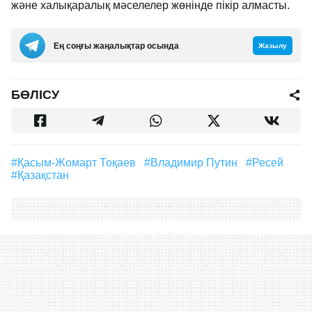
және халықаралық мәселелер жөнінде пікір алмасты.
Ең соңғы жаңалықтар осында
Жазылу
БӨЛІСУ
#Қасым-Жомарт Тоқаев
#Владимир Путин
#Ресей
#Қазақстан