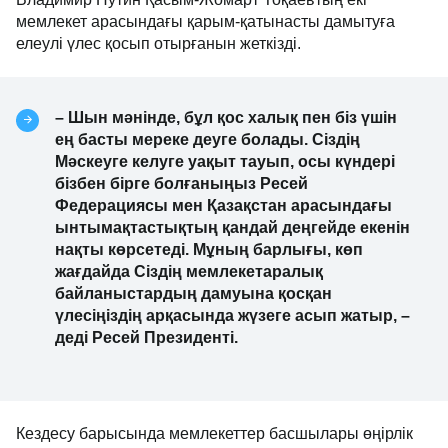
мемлекет арасындағы қарым-қатынасты дамытуға 
елеулі үлес қосып отырғанын жеткізді.
– Шын мәнінде, бұл қос халық пен біз үшін 
ең басты мереке деуге болады. Сіздің 
Мәскеуге келуге уақыт тауып, осы күндері 
бізбен бірге болғаныңыз Ресей 
Федерациясы мен Қазақстан арасындағы 
ынтымақтастықтың қандай деңгейде екенін 
нақты көрсетеді. Мұның барлығы, көп 
жағдайда Сіздің мемлекетаралық 
байланыстардың дамуына қосқан 
үлесіңіздің арқасында жүзеге асып жатыр, – 
деді Ресей Президенті.
Кездесу барысында мемлекеттер басшылары өңірлік 