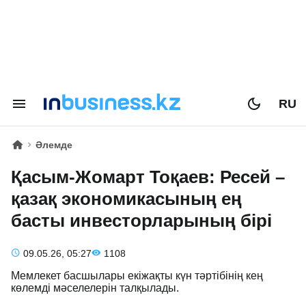
RU
Әлемде
Қасым-Жомарт Тоқаев: Ресей –
қазақ экономикасының ең
басты инвесторларының бірі
09.05.26, 05:27
1108
Мемлекет басшылары екіжақты күн тәртібінің кең
көлемді мәселелерін талқылады.