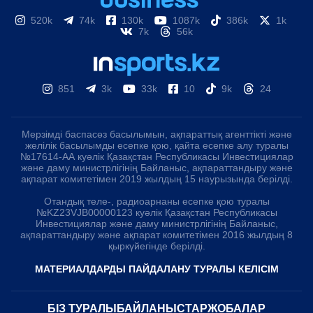
520k
74k
130k
1087k
386k
1k
7k
56k
851
3k
33k
10
9k
24
Мерзімді баспасөз басылымын, ақпараттық агенттікті және
желілік басылымды есепке қою, қайта есепке алу туралы
№17614-АА куәлік Қазақстан Республикасы Инвестициялар
және даму министрлігінің Байланыс, ақпараттандыру және
ақпарат комитетімен 2019 жылдың 15 наурызында берілді.
Отандық теле-, радиоарнаны есепке қою туралы
№KZ23VJB00000123 куәлік Қазақстан Республикасы
Инвестициялар және даму министрлігінің Байланыс,
ақпараттандыру және ақпарат комитетімен 2016 жылдың 8
қыркүйегінде берілді.
МАТЕРИАЛДАРДЫ ПАЙДАЛАНУ ТУРАЛЫ КЕЛІСІМ
БІЗ ТУРАЛЫ
БАЙЛАНЫСТАР
ЖОБАЛАР