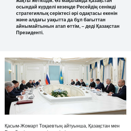
жақты жеткіздік. Өз мақаламда Қазақстан
осындай күрделі кезеңде Ресейдің сенімді
стратегиялық серіктесі әрі одақтасы екенін
және алдағы уақытта да бұл бағыттан
айнымайтынын атап өттім, – деді Қазақстан
Президенті.
Қасым-Жомарт Тоқаевтың айтуынша, Қазақстан мен