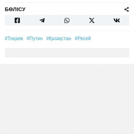
БӨЛІСУ
#Тоқаев
#Путин
#Қазақстан
#Ресей