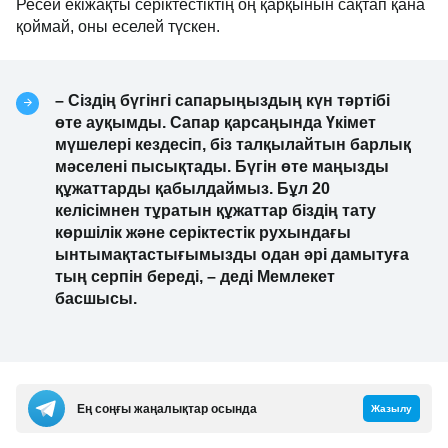
Ресей екіжақты серіктестіктің оң қарқынын сақтап қана
қоймай, оны еселей түскен.
– Сіздің бүгінгі сапарыңыздың күн тәртібі
өте ауқымды. Сапар қарсаңында Үкімет
мүшелері кездесіп, біз талқылайтын барлық
мәселені пысықтады. Бүгін өте маңызды
құжаттарды қабылдаймыз. Бұл 20
келісімнен тұратын құжаттар біздің тату
көршілік және серіктестік рухындағы
ынтымақтастығымызды одан әрі дамытуға
тың серпін береді, – деді Мемлекет
басшысы.
Ең соңғы жаңалықтар осында
Жазылу