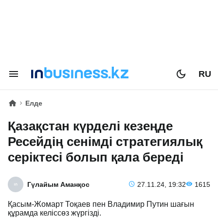
RU
Елде
Қазақстан күрделі кезеңде
Ресейдің сенімді стратегиялық
серіктесі болып қала береді
Гүлайым Аманқос
27.11.24, 19:32
1615
Қасым-Жомарт Тоқаев пен Владимир Путин шағын
құрамда келіссөз жүргізді.