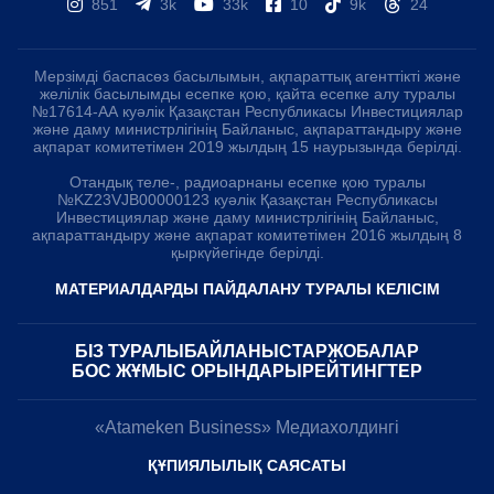
851
3k
33k
10
9k
24
Мерзімді баспасөз басылымын, ақпараттық агенттікті және
желілік басылымды есепке қою, қайта есепке алу туралы
№17614-АА куәлік Қазақстан Республикасы Инвестициялар
және даму министрлігінің Байланыс, ақпараттандыру және
ақпарат комитетімен 2019 жылдың 15 наурызында берілді.
Отандық теле-, радиоарнаны есепке қою туралы
№KZ23VJB00000123 куәлік Қазақстан Республикасы
Инвестициялар және даму министрлігінің Байланыс,
ақпараттандыру және ақпарат комитетімен 2016 жылдың 8
қыркүйегінде берілді.
МАТЕРИАЛДАРДЫ ПАЙДАЛАНУ ТУРАЛЫ КЕЛІСІМ
БІЗ ТУРАЛЫ
БАЙЛАНЫСТАР
ЖОБАЛАР
БОС ЖҰМЫС ОРЫНДАРЫ
РЕЙТИНГТЕР
«Atameken Business» Медиахолдингі
ҚҰПИЯЛЫЛЫҚ САЯСАТЫ