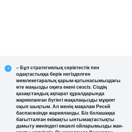
– Бұл стратегиялық серіктестік пен
одақтастыққа берік негізделген
мемлекетаралық қарым-қатынасымыздағы
өте маңызды оқиға екені сөзсіз. Сіздің
қазақстандық ақпарат құралдарында
жарияланған бүгінгі мақалаңызды мұқият
оқып шықтым. Ал менің мақалам Ресей
баспасөзінде жарияланды. Біз болашаққа
бағытталған екіжақты ынтымақтастықты
дамыту жөніндегі көшелі ойларымызды жан-