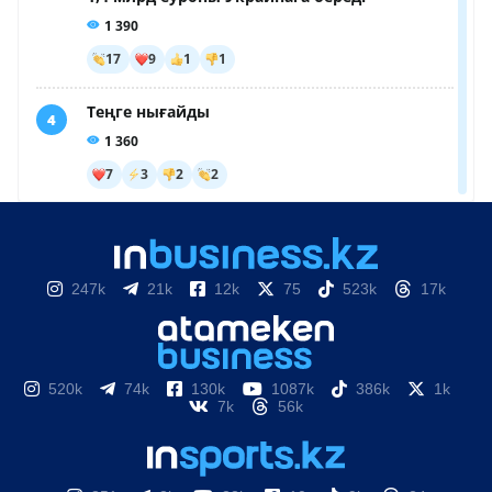
247k
21k
12k
75
523k
17k
520k
74k
130k
1087k
386k
1k
7k
56k