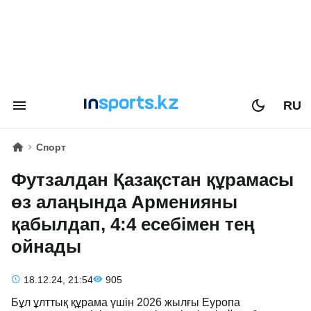
RU
Спорт
Футзалдан Қазақстан құрамасы
өз алаңында Арменияны
қабылдап, 4:4 есебімен тең
ойнады
18.12.24, 21:54
905
Бұл ұлттық құрама үшін 2026 жылғы Еуропа