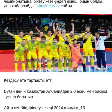
чемпионатына іріктеу кезеңіндегі екінші ойын болды,
деп хабарлайды
inbusiness.kz
сайты
Фото:
КФФ
Кездесу өте тартысты өтті.
Бұған дейін Қазақстан Албаниядан 2:0 есебімен басым
түскен болатын.
Айта кетейік, іріктеу кезеңі 2024 жылдың 13