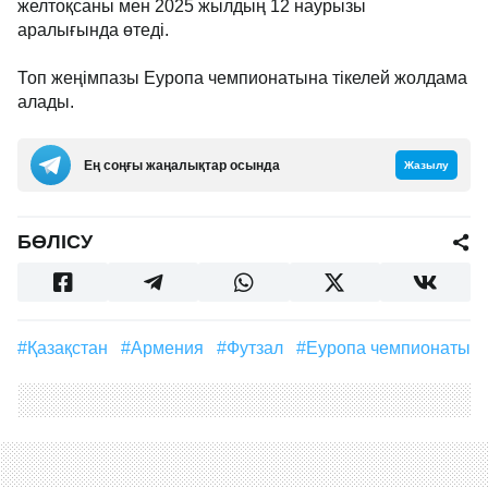
желтоқсаны мен 2025 жылдың 12 наурызы
аралығында өтеді.
Топ жеңімпазы Еуропа чемпионатына тікелей жолдама
алады.
Ең соңғы жаңалықтар осында
Жазылу
БӨЛІСУ
#Қазақстан
#Армения
#Футзал
#Еуропа чемпионаты