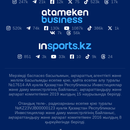
247k
21k
12k
75
523k
17k
520k
74k
130k
1087k
386k
1k
7k
56k
851
3k
33k
10
9k
24
Мерзімді баспасөз басылымын, ақпараттық агенттікті және
желілік басылымды есепке қою, қайта есепке алу туралы
№17614-АА куәлік Қазақстан Республикасы Инвестициялар
және даму министрлігінің Байланыс, ақпараттандыру және
ақпарат комитетімен 2019 жылдың 15 наурызында берілді.
Отандық теле-, радиоарнаны есепке қою туралы
№KZ23VJB00000123 куәлік Қазақстан Республикасы
Инвестициялар және даму министрлігінің Байланыс,
ақпараттандыру және ақпарат комитетімен 2016 жылдың 8
қыркүйегінде берілді.