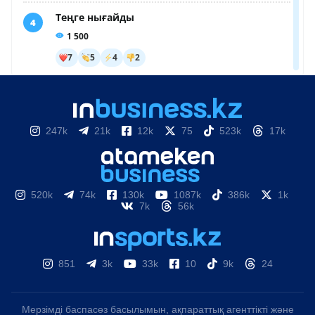
247k
21k
12k
75
523k
17k
520k
74k
130k
1087k
386k
1k
7k
56k
851
3k
33k
10
9k
24
Мерзімді баспасөз басылымын, ақпараттық агенттікті және