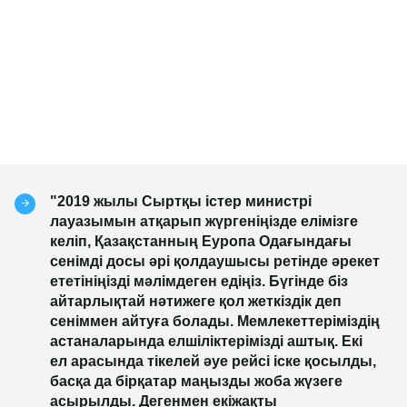
"2019 жылы Сыртқы істер министрі
лауазымын атқарып жүргеніңізде елімізге
келіп, Қазақстанның Еуропа Одағындағы
сенімді досы әрі қолдаушысы ретінде әрекет
ететініңізді мәлімдеген едіңіз. Бүгінде біз
айтарлықтай нәтижеге қол жеткіздік деп
сеніммен айтуға болады. Мемлекеттеріміздің
астаналарында елшіліктерімізді аштық. Екі
ел арасында тікелей әуе рейсі іске қосылды,
басқа да бірқатар маңызды жоба жүзеге
асырылды. Дегенмен екіжақты