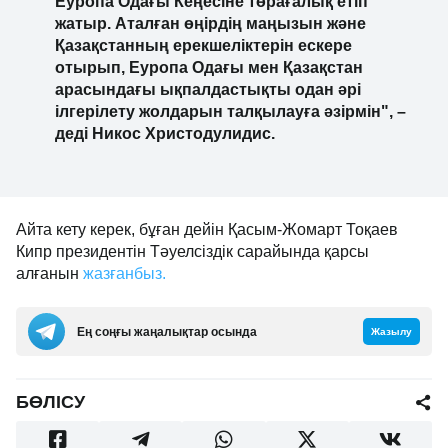
Еуропа Одағы Кеңесіне төрағалық етіп
жатыр. Аталған өңірдің маңызын және
Қазақстанның ерекшеліктерін ескере
отырып, Еуропа Одағы мен Қазақстан
арасындағы ықпалдастықты одан әрі
ілгерілету жолдарын талқылауға әзірмін", –
деді Никос Христодулидис.
Айта кету керек, бұған дейін Қасым-Жомарт Тоқаев
Кипр президентін Тәуелсіздік сарайында қарсы
алғанын
жазғанбыз.
Ең соңғы жаңалықтар осында
Жазылу
БӨЛІСУ