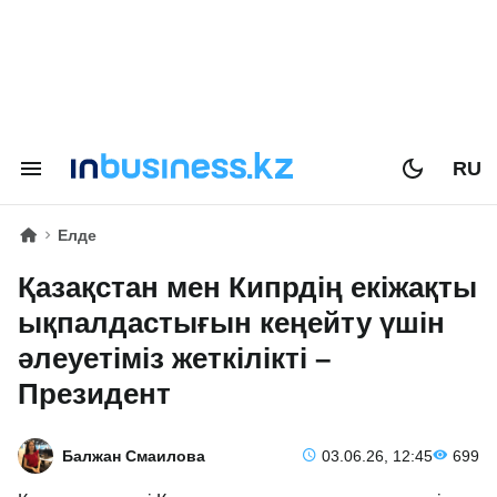
RU
Елде
Қазақстан мен Кипрдің екіжақты
ықпалдастығын кеңейту үшін
әлеуетіміз жеткілікті –
Президент
Балжан Смаилова
03.06.26, 12:45
699