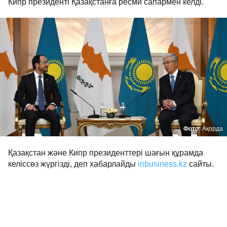
Кипр президенті Қазақстанға ресми сапармен келді.
Фото:
Ақорда
Қазақстан және Кипр президенттері шағын құрамда
келіссөз жүргізді, деп хабарлайды
inbusiness.kz
сайты.