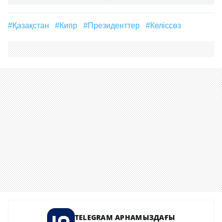
#Қазақстан
#Кипр
#Президенттер
#келіссөз