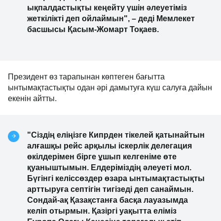
ықпалдастықты кеңейту үшін әлеуетіміз
жеткілікті деп ойлаймын", – деді Мемлекет
басшысы Қасым-Жомарт Тоқаев.
Президент өз тарапынан көптеген бағытта
ынтымақтастықты одан әрі дамытуға күш салуға дайын
екенін айтты.
"Сіздің еліңізге Кипрден тікелей қатынайтын
алғашқы рейс арқылы іскерлік делегация
өкілдерімен бірге ұшып келгеніме өте
қуаныштымын. Елдеріміздің әлеуеті мол.
Бүгінгі келіссөздер өзара ынтымақтастықты
арттыруға септігін тигізеді деп санаймын.
Сондай-ақ Қазақстанға басқа лауазымда
келіп отырмын. Қазіргі уақытта еліміз