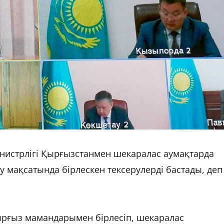
истрлігі Қырғызстанмен шекаралас аумақтарда
 мақсатында бірлескен тексерулерді бастады, деп
рғыз мамандарымен бірлесіп, шекаралас