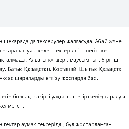
 шекарада да тексерулер жалғасуда. Абай және
екаралас учаскелер тексерілді – шегіртке
ықталмады. Алдағы күндері, маусымның бірінші
рау, Батыс Қазақстан, Қостанай, Шығыс Қазақстан
қсас шараларды өткізу жоспарда бар.
ін болсақ, қазіргі уақытта шегірткенің таралуы
келмеген.
гектар аумақ тексерілді, бұл жоспарланған