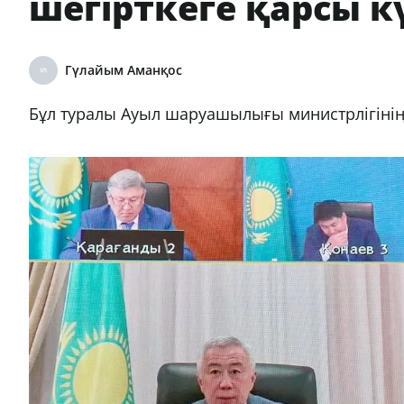
шегірткеге қарсы к
Гүлайым Аманқос
Бұл туралы Ауыл шаруашылығы министрлігінің 