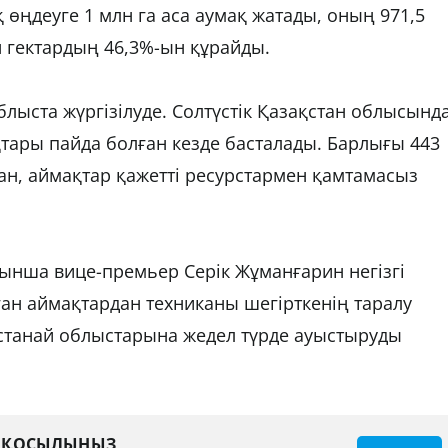
өңдеуге 1 млн га аса аумақ жатады, оның 971,5
н гектардың 46,3%-ын құрайды.
блыста жүргізілуде. Солтүстік Қазақстан облысынд
тары пайда болған кезде басталады. Барлығы 443
ан, аймақтар қажетті ресурстармен қамтамасыз
ша вице-премьер Серік Жұманғарин негізгі
ған аймақтардан техниканы шегірткенің таралу
танай облыстарына жедел түрде ауыстыруды
А ҚОСЫЛЫҢЫЗ