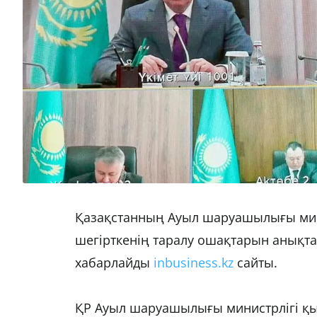
Қазақстанның Ауыл шаруашылығы мин
шегірткенің таралу ошақтарын анықтау
хабарлайды
inbusiness.kz
сайты.
ҚР Ауыл шаруашылығы министрлігі қы