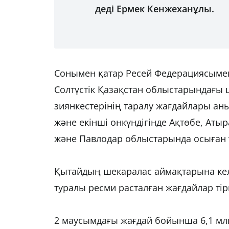
деді Ермек Кенжеханұлы.
Сонымен қатар Ресей Федерациясымен
Солтүстік Қазақстан облыстарындағы ш
зиянкестерінің таралу жағдайлары ан
және екінші онкүндігінде Ақтөбе, Аты
және Павлодар облыстарында осыған ұ
Қытайдың шекаралас аймақтарына келет
туралы ресми расталған жағдайлар тір
2 маусымдағы жағдай бойынша 6,1 млн 