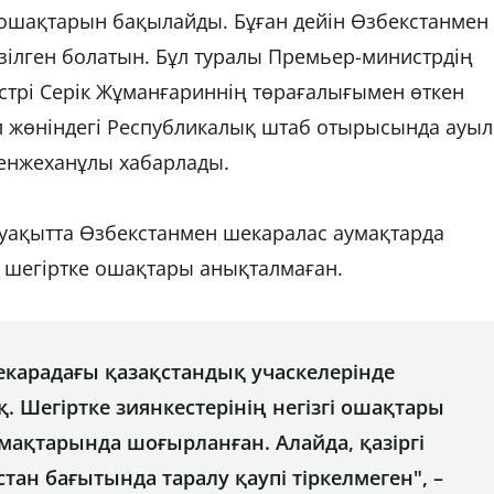
у ошақтарын бақылайды. Бұған дейін Өзбекстанмен
зілген болатын. Бұл туралы Премьер-министрдің
стрі Серік Жұманғариннің төрағалығымен өткен
л жөніндегі Республикалық штаб отырысында ауыл
енжеханұлы хабарлады.
і уақытта Өзбекстанмен шекаралас аумақтарда
 шегіртке ошақтары анықталмаған.
екарадағы қазақстандық учаскелерінде
қ. Шегіртке зиянкестерінің негізгі ошақтары
мақтарында шоғырланған. Алайда, қазіргі
тан бағытында таралу қаупі тіркелмеген", –