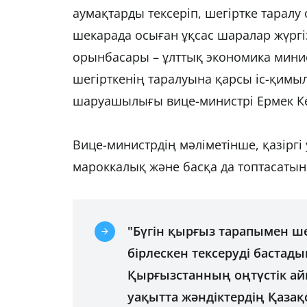
аумақтарды тексеріп, шегіртке тарал
шекарада осыған ұқсас шаралар жүргі
орынбасары – ұлттық экономика мини
шегірткенің таралуына қарсы іс-қимы
шаруашылығы вице-министрі Ермек К
Вице-министрдің мәліметінше, қазірг
мароккалық және басқа да топтасатын
"Бүгін қырғыз тарапымен ш
бірлескен тексеруді бастады
Қырғызстанның оңтүстік ай
уақытта жәндіктердің Қазақс