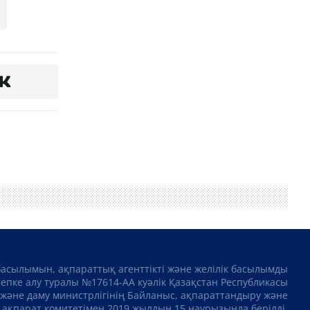
басылымын, ақпараттық агенттікті және желілік басылымды
сепке алу туралы №17614-АА куәлік Қазақстан Республикасы
және даму министрлігінің Байланыс, ақпараттандыру және
ақпарат комитетімен 2019 жылдың 15 наурызында берілді.