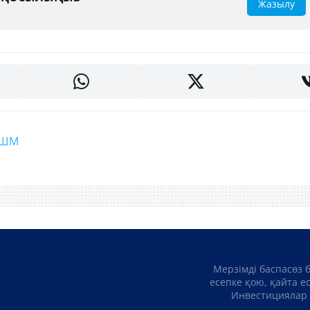
Жазылу
#АШМ
Мерзімді баспасөз 
есепке қою, қайта е
Инвестициялар 