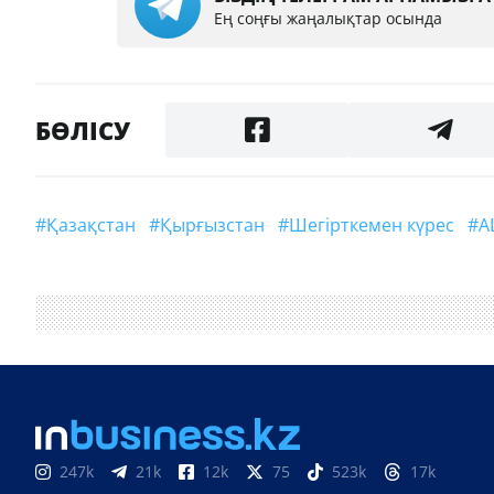
Ең соңғы жаңалықтар осында
БӨЛІСУ
#Қазақстан
#Қырғызстан
#шегірткемен күрес
247k
21k
12k
75
523k
17k