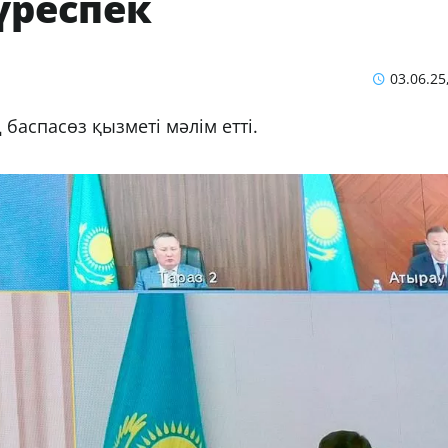
үреспек
03.06.25
баспасөз қызметі мәлім етті.