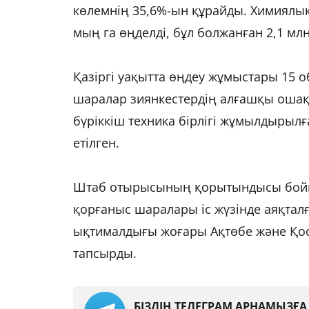
көлемнің 35,6%-ын құрайды. Химиялық 
мың га өңделді, бұл болжанған 2,1 мл
Қазіргі уақытта өңдеу жұмыстары 15 о
шаралар зиянкестердің алғашқы ошақ
бүріккіш техника бірлігі жұмылдырылғ
етілген.
Штаб отырысының қорытындысы бойын
қорғаныс шаралары іс жүзінде аяқтал
ықтималдығы жоғары Ақтөбе және Қос
тапсырды.
БІЗДІҢ ТЕЛЕГРАМ АРНАМЫЗҒ