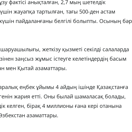
у фактісі анықталған, 2,7 мың шетелдік
 үшін жауапқа тартылған, тағы 500-ден астам
күшін пайдаланғаны белгілі болыпты. Осының бәр
л шаруашылығы, жеткізу қызметі секілді салаларда
зінен заңсыз жұмыс істеуге келетіндердің басым
тан мен Қытай азаматтары.
қаралық еңбек ұйымы 4 айдың ішінде Қазақстанға
генін жария етті. Оны былай шамаласақ болады,
ік келген, бірақ 4 миллионы ғана кері отанына
Өзбекстан азаматтары.