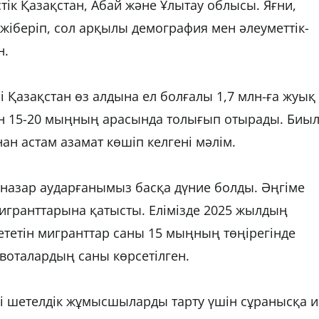
стік Қазақстан, Абай және Ұлытау облысы. Яғни,
жіберіп, сол арқылы демография мен әлеуметтік-
н.
і Қазақстан өз алдына ел болғалы 1,7 млн-ға жуық
н 15-20 мыңның арасында толығып отырады. Биы
ан астам азамат көшіп келгені мәлім.
ң назар аударғанымыз басқа дүние болды. Әңгіме
игранттарына қатысты. Елімізде 2025 жылдың
тетін мигранттар саны 15 мыңның төңірегінде
воталардың саны көрсетілген.
і шетелдік жұмысшыларды тарту үшін сұранысқа и