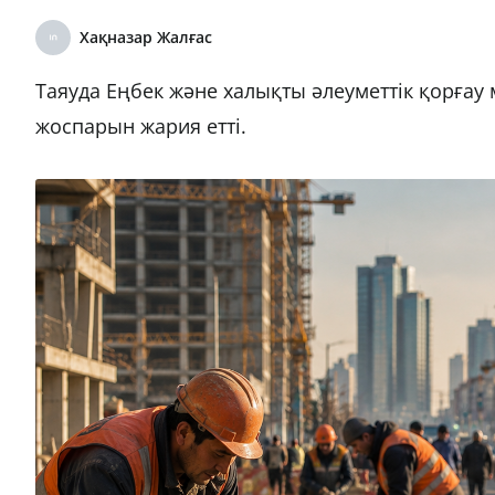
Хақназар Жалғас
Таяуда Еңбек және халықты әлеуметтік қорғау
жоспарын жария етті.