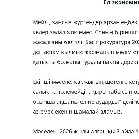
Ел экономи
Мейлі, заңсыз жүргендер арзан еңбек 
келер залал жоқ емес. Соның біріншіс
жасалғаны белгілі. Бас прокуратура 
ден астам қылмыс жасағанын мәлім ет
қатысты болғаны туралы нақты дерект
Екінші мәселе, қаржының шетелге кет
салық та төлемейді, ақыры табысын өз
осынша ақшаны еліне аударды" делінет
аз емес екенін шамалай аламыз.
Мәселен, 2026 жылы алғашқы 3 айда 1