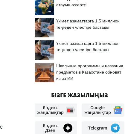
атауын өзгертті
Үкімет азаматтарға 1,5 миллион
теңгеден үлестіре бастады
Үкімет азаматтарға 1,5 миллион
л
теңгеден үлестіре бастады
Школьные программы и названия
предметов в Казахстане обновят
из-за ИИ
БІЗГЕ ЖАЗЫЛЫҢЫЗ
Яндекс
Google
жаңалықтар
жаңалықтар
Яндекс
е
Telegram
Дзен