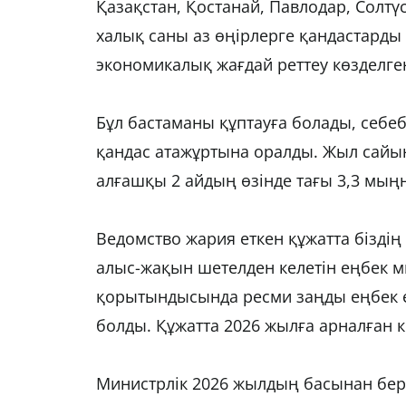
Қазақстан, Қостанай, Павлодар, Солтү
халық саны аз өңірлерге қандастарды 
экономикалық жағдай реттеу көзделге
Бұл бастаманы құптауға болады, себеб
қандас атажұртына оралды. Жыл сайы
алғашқы 2 айдың өзінде тағы 3,3 мыңн
Ведомство жария еткен құжатта бізді
алыс-жақын шетелден келетін еңбек м
қорытындысында ресми заңды еңбек е
болды. Құжатта 2026 жылға арналған к
Министрлік 2026 жылдың басынан бер