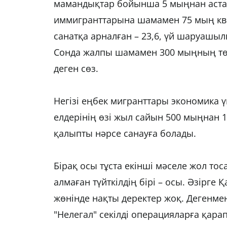
мамандықтар бойынша 5 мыңнан астам
иммигранттарына шамамен 75 мың квота
санатқа арналған – 23,6, үй шаруашыл
Сонда жалпы шамамен 300 мыңның төңі
деген сөз.
Негізі еңбек мигранттары экономика үш
елдерінің өзі жыл сайын 500 мыңнан 1
қалыпты нәрсе санауға болады.
Бірақ осы тұста екінші мәселе жол то
алмаған түйткілдің бірі – осы. Әзірге
жөнінде нақты деректер жоқ. Дегенмен
"Нелегал" секілді операцияларға қарап