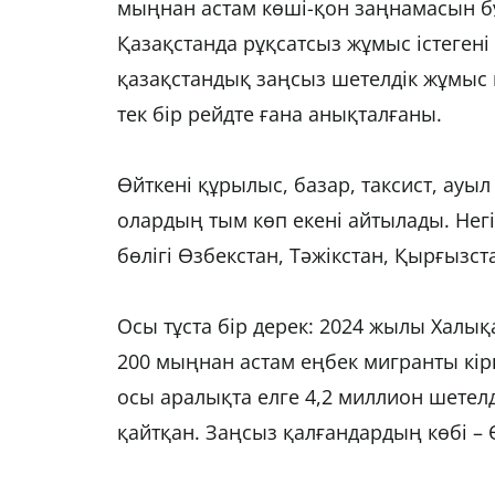
мыңнан астам көші-қон заңнамасын бұз
Қазақстанда рұқсатсыз жұмыс істегені
қазақстандық заңсыз шетелдік жұмыс 
тек бір рейдте ғана анықталғаны.
Өйткені құрылыс, базар, таксист, ауы
олардың тым көп екені айтылады. Негі
бөлігі Өзбекстан, Тәжікстан, Қырғызс
Осы тұста бір дерек: 2024 жылы Халы
200 мыңнан астам еңбек мигранты кір
осы аралықта елге 4,2 миллион шетелд
қайтқан. Заңсыз қалғандардың көбі – 