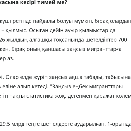
касына кесірі тимей ме?
күші ретінде пайдалы болуы мүмкін, бірақ оларда
і – қылмыс. Осыған дейін ауыр қылмыстар да
2026 жылдың алғашқы тоқсанында шетелдіктер 700-
кен. Бірақ оның қаншасы заңсыз мигранттарға
ер аз.
уі. Олар елде жүріп заңсыз ақша табады, табысын
 еліне алып кетеді. "Заңсыз еңбек мигранттары
ін нақты статистика жоқ, дегенмен қаражат көлем
29,5 млрд теңге шет елдерге аударылған. 1-орынд