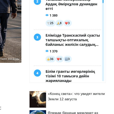
гімен жасалды
«Конец света»: что увидят жители
Земли 12 августа
с
Әлемде бірнеше мемлекет өз