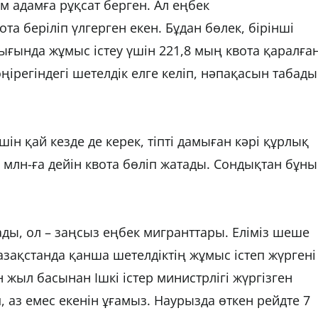
 адамға рұқсат берген. Ал еңбек
 беріліп үлгерген екен. Бұдан бөлек, бірінші
ығында жұмыс істеу үшін 221,8 мың квота қаралған
регіндегі шетелдік елге келіп, нәпақасын табады
ін қай кезде де керек, тіпті дамыған кәрі құрлық
 млн-ға дейін квота бөліп жатады. Сондықтан бұны
сады, ол – заңсыз еңбек мигранттары. Еліміз шеше
 Қазақстанда қанша шетелдіктің жұмыс істеп жүргені
 жыл басынан Ішкі істер министрлігі жүргізген
, аз емес екенін ұғамыз. Наурызда өткен рейдте 7