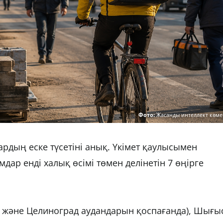
Фото:
Жасанды интеллект көме
рдың еске түсетіні анық. Үкімет қаулысымен
мдар енді халық өсімі төмен делінетін 7 өңірге
 және Целиноград аудандарын қоспағанда), Шығы