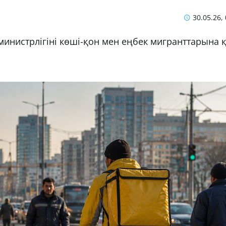
30.05.26,
 министрлігіні көші-қон мен еңбек мигранттарына 