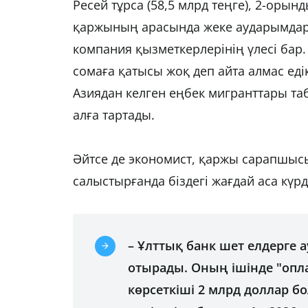
Ресей тұрса (58,5 млрд теңге), 2-орынд
қаржының арасында жеке аударымдар,
компания қызметкерлерінің үлесі бар
сомаға қатысы жоқ деп айта алмас ед
Азиядан келген еңбек мигранттары та
алға тартады.
Әйтсе де экономист, қаржы сарапшыс
салыстырғанда біздегі жағдай аса күрд
– Ұлттық банк шет елдерге 
отырады. Оның ішінде "опла
көрсеткіші 2 млрд доллар б