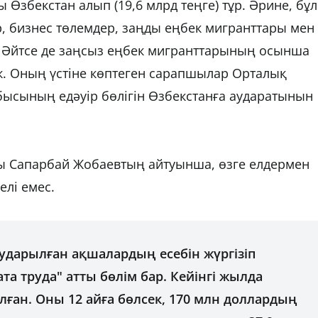
ы Өзбекстан алып (19,6 млрд теңге) тұр. Әрине, бұл
 бизнес төлемдер, заңды еңбек мигранттары мен
. Әйтсе де заңсыз еңбек мигранттарының осынша
ік. Оның үстіне көптеген сарапшылар Орталық
бысының едәуір бөлігін Өзбекстанға аударатынын
ы Сапарбай Жобаевтың айтуынша, өзге елдермен
елі емес.
аударылған ақшалардың есебін жүргізіп
та труда" атты бөлім бар. Кейінгі жылда
олған. Оны 12 айға бөлсек, 170 млн доллардың