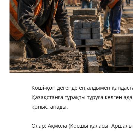
Көші-қон дегенде ең алдымен қандаста
Қазақстанға тұрақты тұруға келген ада
қоныстанады.
Олар: Ақмола (Косшы қаласы, Аршалы