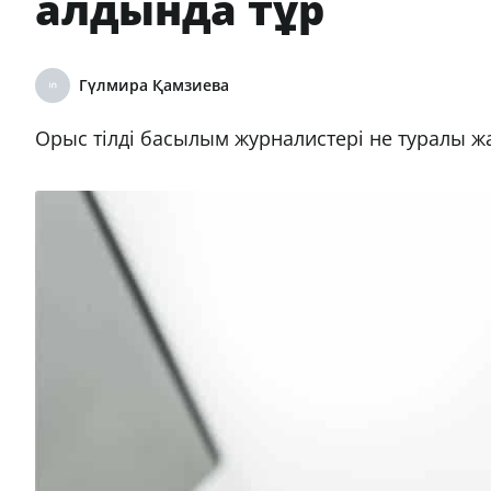
алдында тұр
Гүлмира Қамзиева
Орыс тілді басылым журналистері не туралы жа