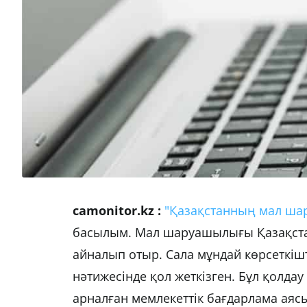
camonitor.kz :
"Қазақстанның мал шар
басылым. Мал шаруашылығы Қазақста
айналып отыр. Сала мұндай көрсеткіш
нәтижесінде қол жеткізген. Бұл қолда
арналған мемлекеттік бағдарлама аясы