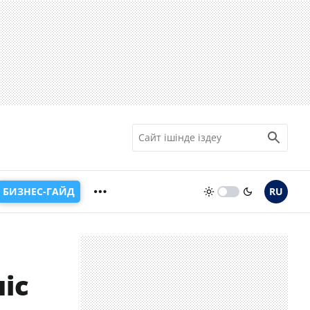
БИЗНЕС-ГАЙД
RU
іс