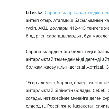
Liter.kz:
Сарапшылар карантиндік шект
айтып отыр. Аталмыш басылымның хаб
түсіп, АҚШ доллары 412-415 теңгеге жет
білдірген сарапшылардың бұл мәселег
Сарапшылардың бір бөлігі теңге бағамы
айтарлықтай төмендемейді дегенді айт
болжам жасау қиын дегенді жеткізді. 
"Егер әлемнің барлық елдері екінші ре
айтарлықтай білінетін болады. Себебі
соғады, нәтижесінде мұнайға деген с
елдердің, Ресей және Қазақстан сияқт