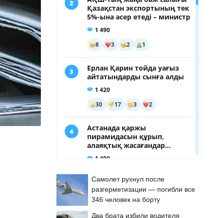
Самолет рухнул после
разгерметизации — погибли все
346 человек на борту
Два брата избили водителя