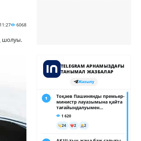
 11:27
6068
қ шолуы.