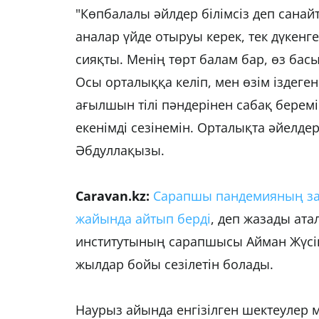
"Көпбалалы әйлдер білімсіз деп сана
аналар үйде отыруы керек, тек дүкенг
сияқты. Менің төрт балам бар, өз бас
Осы орталыққа келіп, мен өзім іздеге
ағылшын тілі пәндерінен сабақ беремін
екенімді сезінемін. Орталықта әйелдер
Әбдуллақызы.
Caravan.kz:
Сарапшы пандемияның зар
жайында айтып берді
, деп жазады ата
институтының сарапшысы Айман Жүсіп
жылдар бойы сезілетін болады.
Наурыз айында енгізілген шектеулер 