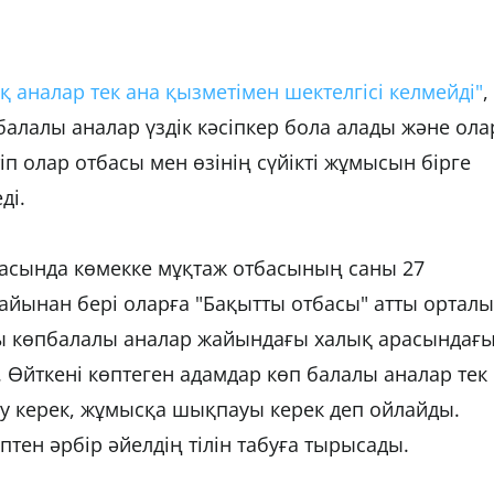
 аналар тек ана қызметімен шектелгісі келмейді"
,
алалы аналар үздік кәсіпкер бола алады және ола
іп олар отбасы мен өзінің сүйікті жұмысын бірге
ді.
асында көмекке мұқтаж отбасының саны 27
йынан бері оларға "Бақытты отбасы" атты ортал
ры көпбалалы аналар жайындағы халық арасындағ
. Өйткені көптеген адамдар көп балалы аналар тек
у керек, жұмысқа шықпауы керек деп ойлайды.
птен әрбір әйелдің тілін табуға тырысады.