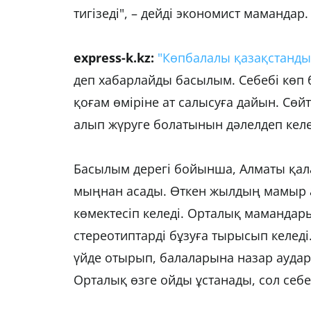
тигізеді", – дейді экономист мамандар.
express-k.kz:
"Көпбалалы қазақстандық
деп хабарлайды басылым. Себебі көп б
қоғам өміріне ат салысуға дайын. Сөйт
алып жүруге болатынын дәлелдеп келе
Басылым дерегі бойынша, Алматы қал
мыңнан асады. Өткен жылдың мамыр а
көмектесіп келеді. Орталық маманда
стереотиптарді бұзуға тырысып келеді
үйде отырып, балаларына назар аудар
Орталық өзге ойды ұстанады, сол себе