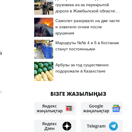
грузовика из-за перекрытой
дороги в Жамбылской области:
подробности
Самолет разорвало на две части
и охватило огнем после
крушения
Маршруты №№ 4 и 6 в Костанае
станут постоянными
а
Арбузы за год существенно
подорожали в Казахстане
.
БІЗГЕ ЖАЗЫЛЫҢЫЗ
Яндекс
Google
жаңалықтар
жаңалықтар
Яндекс
Telegram
Дзен