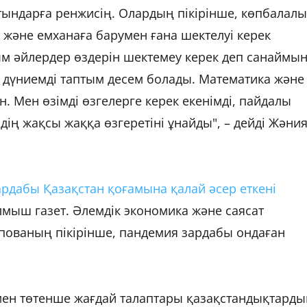
йтындарға ренжисің. Олардың пікірінше, көпбалалы
е және емханаға барумен ғана шектелуі керек
ым әйлердер өздерін шектемеу керек деп санаймын
н дүниемді таптым десем болады. Математика және
. Мен өзімді өзгелерге керек екенімді, пайдалы
дің жақсы жаққа өзгеретіні ұнайды", – дейді Жәни
дабы Қазақстан қоғамына қалай әсер еткені
лмыш газет. Әлемдік экономика және саясат
ованың пікірінше, пандемия зардабы ондаған
мен төтенше жағдай талаптары қазақстандықтард