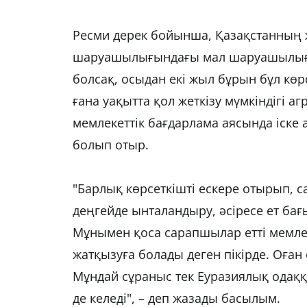
Ресми дерек бойынша, Қазақстанның ж
шаруашылығындағы мал шаруашылығын
болсақ, осыдан екі жыл бұрын бұл көр
ғана уақытта қол жеткізу мүмкіндігі 
мемлекеттік бағдарлама аясында іске
болып отыр.
"Барлық көрсеткішті ескере отырып,
деңгейде ынталандыру, әсіресе ет б
Мұнымен қоса сарапшылар етті мемле
жатқызуға болады деген пікірде. Оған 
Мұндай сұраныс тек Еуразиялық одаққ
де келеді", – деп жазады басылым.