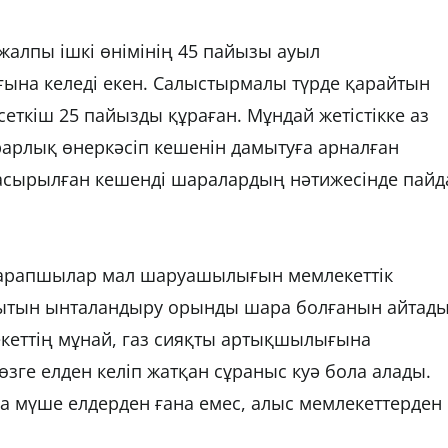
алпы ішкі өнімінің 45 пайызы ауыл
а келеді екен. Салыстырмалы түрде қарайтын
сеткіш 25 пайызды құраған. Мұндай жетістікке аз
аграрлық өнеркәсіп кешенін дамытуға арналған
 асырылған кешенді шаралардың нәтижесінде пайд
 сарапшылар мал шаруашылығын мемлекеттік
ағытын ынталандыру орынды шара болғанын айтады
кеттің мұнай, газ сияқты артықшылығына
өзге елден келіп жатқан сұраныс куә бола алады.
а мүше елдерден ғана емес, алыс мемлекеттерден