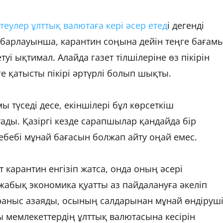
еулер ұлттық валютаға кері әсер етед
і дегенді
арлауынша, карантин соңына дейін теңге бағам
уі ықтимал. Алайда газет тілшілеріне өз пікірін
е қатысты пікірі әртүрлі болып шықты.
 түседі десе, екіншілері бұл көрсеткіш
ады. Қазіргі кезде сарапшылар қандайда бір
Себебі мұнай бағасын болжап айту оңай емес.
т карантин енгізіп жатса, онда оның әсері
 жабық экономика қуатты аз пайдалануға әкеліп
ұраныс азаяды, осының салдарынан мұнай өндіруш
ы мемлекеттердің ұлттық валютасына кесірін