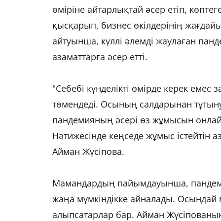
өміріне айтарлықтай әсер етіп, көпте
қысқарып, бизнес өкілдерінің жағда
айтуынша, күллі әлемді жаулаған пан
азаматтарға әсер етті.
"Себебі күнделікті өмірде керек емес 
төмендеді. Осының салдарынан тұтыну
пандемияның әсері өз жұмысын онлай
Нәтижесінде кеңседе жұмыс істейтін 
Айман Жүсіпова.
Мамандардың пайымдауынша, пандемия
жаңа мүмкіндікке айналады. Осындай 
алыпсатарлар бар. Айман Жүсіпованың