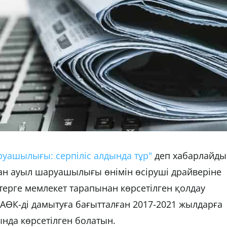
уашылығы: серпіліс алдында тұр"
деп хабарлайды
н ауыл шаруашылығы өнімін өсіруші драйверіне
терге мемлекет тарапынан көрсетілген қолдау
у АӨК-ді дамытуға бағытталған 2017-2021 жылдарға
нда көрсетілген болатын.