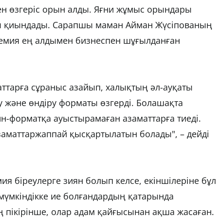
ген өзгеріс орын алды. Яғни жұмыс орындары
йы қиындады. Сарапшы маман Айман Жүсіпованың
демия ең алдымен бизнеспен шұғылданған
заттарға сұраныс азайып, халықтың әл-ауқаты
 және өндіру форматы өзгерді. Болашақта
н-форматқа ауыстырамаған азаматтарға тиеді.
азаматтаржаппай қысқартылатын болады", – дейді
 біреулерге зиян болып келсе, екіншілеріне бұл
мүмкіндікке ие болғандардың қатарында
 пікірінше, олар адам қайғысынан ақша жасаған.