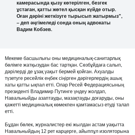
камерасында қызу көтерілген, безгек
ұстаған, қатты жөтел қысқан күйде отыр.
Оған дәріні жеткізуге тырысып жатырмыз",
– деп әңгімеледі сонда оның адвокаты
Вадим Кобзев.
Мекеме басшылығы оны медициналық-санитарлық
бөлімге жатқызудан бас тартқан. Сөзбұйдаға салып,
дәрілерді де ұзақ уақыт бермей қойған. Ахуалды
түзетуге ресейлік еңбек сіңірген дәрігерлердің ашық
хаты қатты ықпал етті. Олар Ресей Федерациясының
президенті Владимир Путинге үндеу жолдап,
Навальныйды азаптауды, мазақтауды доғаруды, оны
қажетті медициналық көмекпен қамтамасыз етуді талап
етті.
Бұдан бөлек, журналистер екі жылдан астам уақытта
Навальныйдың 12 рет карцерге, айыппұл изоляторына