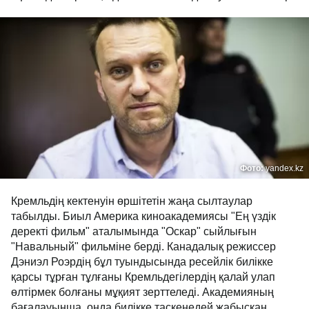
Фото:
yandex.kz
Кремльдің кектенуін өршітетін жаңа сылтаулар
табылды. Биыл Америка киноакадемиясы "Ең үздік
деректі фильм" аталымында "Оскар" сыйлығын
"Навальный" фильміне берді. Канадалық режиссер
Дэниэл Роэрдің бұл туындысында ресейлік билікке
қарсы тұрған тұлғаны Кремльдегілердің қалай улап
өлтірмек болғаны мұқият зерттеледі. Академияның
бағалауынша, онда билікке таскенедей жабысқан