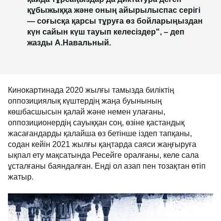
құбыжыққа және оның айырылыспас серігі
— соғысқа қарсы тұруға өз бойларыңыздан
күн сайын күш тауып келесіздер", – деп
жазды А.Навальный.
Кинокартинада 2020 жылғы тамызда биліктің
оппозициялық күштердің жаңа буынының
көшбасшысын қалай және немен улағаны,
оппозиционердің сауыққан соң, өзіне қастандық
жасағандарды қалайша өз бетінше іздеп тапқаны,
содан кейін 2021 жылғы қаңтарда саяси жаңғыруға
ықпал ету мақсатында Ресейге оралғаны, келе сала
ұсталғаны баяндалған. Енді ол азап пен тозақтан өтіп
жатыр.