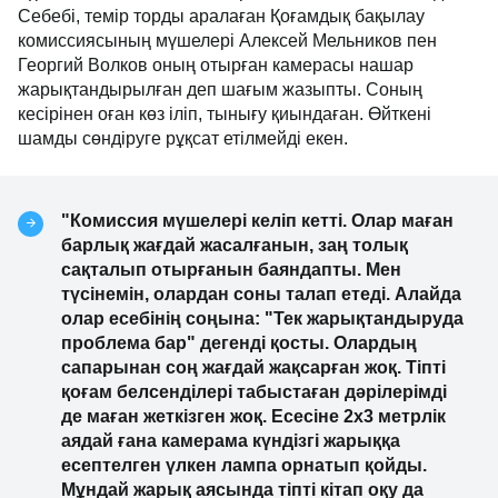
Себебі, темір торды аралаған Қоғамдық бақылау
комиссиясының мүшелері Алексей Мельников пен
Георгий Волков оның отырған камерасы нашар
жарықтандырылған деп шағым жазыпты. Соның
кесірінен оған көз іліп, тынығу қиындаған. Өйткені
шамды сөндіруге рұқсат етілмейді екен.
"Комиссия мүшелері келіп кетті. Олар маған
барлық жағдай жасалғанын, заң толық
сақталып отырғанын баяндапты. Мен
түсінемін, олардан соны талап етеді. Алайда
олар есебінің соңына: "Тек жарықтандыруда
проблема бар" дегенді қосты. Олардың
сапарынан соң жағдай жақсарған жоқ. Тіпті
қоғам белсенділері табыстаған дәрілерімді
де маған жеткізген жоқ. Есесіне 2х3 метрлік
аядай ғана камерама күндізгі жарыққа
есептелген үлкен лампа орнатып қойды.
Мұндай жарық аясында тіпті кітап оқу да