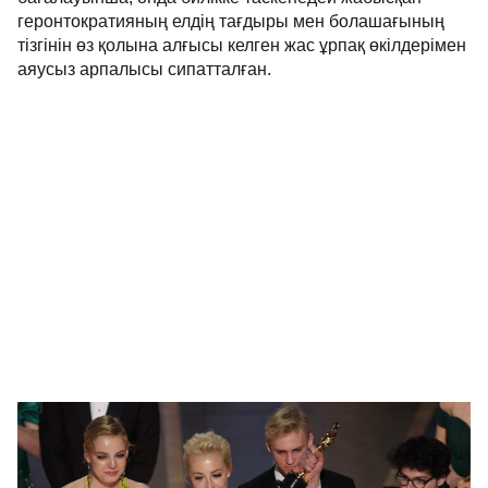
геронтократияның елдің тағдыры мен болашағының
тізгінін өз қолына алғысы келген жас ұрпақ өкілдерімен
аяусыз арпалысы сипатталған.