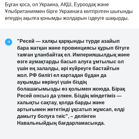
Бұған қоса, ол Украина, АҚШ, Еуроодақ және
Ұлыбританиямен бірге Украинаға келтірілген шығынды
өтеудің ақылға қонымды жолдарын іздеуге шақырды.
"Ресей — халқы қарқынды түрде азайып
бара жатқан және провинциясы құрып бітуге
таяған ұланбайтақ ел. Империяшылдық және
өзге аумақтарды басып алуға ұмтылыс ол
үшін ең залалды, әрі күйреуге бастайтын
жол. РФ билігі ел картадан бұдан да
ауқымды көрінуі үшін біздің
болашағымызды өз қолымен жоюда. Бірақ
Ресей онсыз да үлкен. Біздің міндетіміз —
халықты сақтау, қолда барды және
артығымен жететінді ұқсатып жұмсап, елді
дамыту болуға тиіс", – делінген
Навальныйдың бағдарламасында.