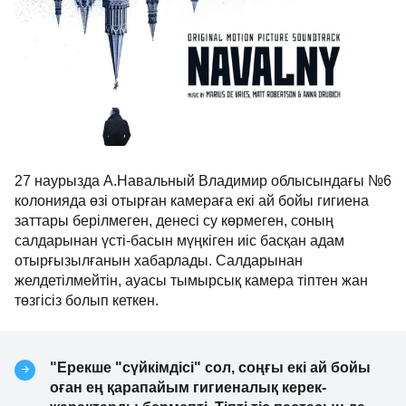
27 наурызда А.Навальный Владимир облысындағы №6
колонияда өзі отырған камераға екі ай бойы гигиена
заттары берілмеген, денесі су көрмеген, соның
салдарынан үсті-басын мүңкіген иіс басқан адам
отырғызылғанын хабарлады. Салдарынан
желдетілмейтін, ауасы тымырсық камера тіптен жан
төзгісіз болып кеткен.
"Ерекше "сүйкімдісі" сол, соңғы екі ай бойы
оған ең қарапайым гигиеналық керек-