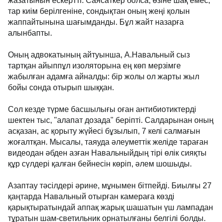
жазатынын ескертті. Саясаткер болса, өзіне шақ емес,
тар киім берілгеніне, сондықтан оның жеңі қолын
жаппайтынына шағымданды. Бұл жайт назарға
алынбапты.
Оның адвокатының айтуынша, А.Навальный сыз
тартқан айыппұл изоляторына ең көп мерзімге
жабылған адамға айналды: бір жолы ол жарты жыл
бойы сонда отырып шыққан.
Сол кезде түрме басшылығы оған антибиотиктерді
шектен тыс, "алапат дозада" беріпті. Салдарынан оның
асқазан, ас қорыту жүйесі бұзылып, 7 келі салмағын
жоғалтқан. Мысалы, таяуда әлеуметтік желіде тараған
видеодан әбден азған Навальныйдың тірі өлік сияқты
құр сүлдері қалған бейнесін көріп, әлем шошыды.
Азаптау тәсілдері әрине, мұнымен бітпейді. Биылғы 27
қаңтарда Навальный отырған камераға көзді
қарықтыратындай аппақ жарық шашатын үш лампадан
тұратын шам-светильник орнатылғаны белгілі болды.