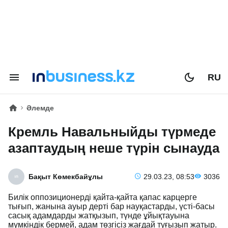
RU
Әлемде
Кремль Навальныйды түрмеде
азаптаудың неше түрін сынауда
Бақыт Көмекбайұлы
29.03.23, 08:53
3036
Билік оппозиционерді қайта-қайта қапас карцерге
тығып, жанына ауыр дерті бар науқастарды, үсті-басы
сасық адамдарды жатқызып, түнде ұйықтауына
мүмкіндік бермей, адам төзгісіз жағдай туғызып жатыр.