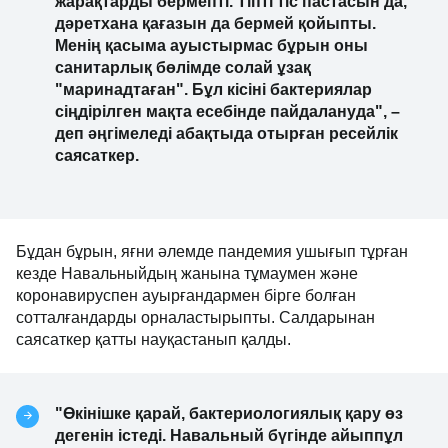
жарақтарды бермепті. Тіпті тіс пастасын да,
дәретхана қағазын да бермей қойыпты.
Менің қасыма ауыстырмас бұрын оны
санитарлық бөлімде солай ұзақ
"маринадтаған". Бұл кісіні бактериялар
сіңдірілген мақта есебінде пайдалануда", –
деп әңгімеледі абақтыда отырған ресейлік
саясаткер.
Бұдан бұрын, яғни әлемде пандемия ушығып тұрған
кезде Навальныйдың жанына тұмаумен және
коронавируспен ауырғандармен бірге болған
сотталғандарды орналастырыпты. Салдарынан
саясаткер қатты науқастанып қалды.
"Өкінішке қарай, бактериологиялық қару өз
дегенін істеді. Навальный бүгінде айыппұл