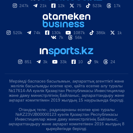
247k
21k
12k
75
523k
17k
520k
74k
130k
1087k
386k
1k
7k
56k
851
3k
33k
10
9k
24
Мерзімді баспасөз басылымын, ақпараттық агенттікті және
желілік басылымды есепке қою, қайта есепке алу туралы
№17614-АА куәлік Қазақстан Республикасы Инвестициялар
және даму министрлігінің Байланыс, ақпараттандыру және
ақпарат комитетімен 2019 жылдың 15 наурызында берілді.
Отандық теле-, радиоарнаны есепке қою туралы
№KZ23VJB00000123 куәлік Қазақстан Республикасы
Инвестициялар және даму министрлігінің Байланыс,
ақпараттандыру және ақпарат комитетімен 2016 жылдың 8
қыркүйегінде берілді.