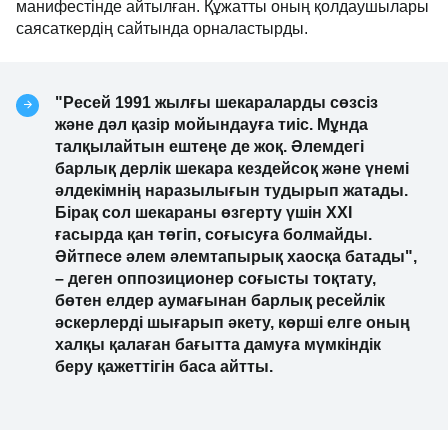
манифестінде айтылған. Құжатты оның қолдаушылары
саясаткердің сайтында орналастырды.
"Ресей 1991 жылғы шекараларды сөзсіз
және дәл қазір мойындауға тиіс. Мұнда
талқылайтын ештеңе де жоқ. Әлемдегі
барлық дерлік шекара кездейсоқ және үнемі
әлдекімнің наразылығын тудырып жатады.
Бірақ сол шекараны өзгерту үшін XXI
ғасырда қан төгіп, соғысуға болмайды.
Әйтпесе әлем әлемтапырық хаосқа батады",
– деген оппозиционер соғысты тоқтату,
бөтен елдер аумағынан барлық ресейлік
әскерлерді шығарып әкету, көрші елге оның
халқы қалаған бағытта дамуға мүмкіндік
беру қажеттігін баса айтты.