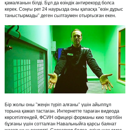
қамалғанын білді. Бұл да өзіндік антирекорд болса
керек. Соңғы рет 24 наурызда оны қапасқа "өзін дұрыс
таныстырмады" деген сылтаумен отырғызған екен.
Бір жолы оны "жеңін түріп алғаны" үшін айыппұл
торына қамап тастаған. Интернетте тараған видеода
көрсетілгендей, ФСИН офицері форманы кию тәртібін
бұзғаны үшін сотталған Навальныйға қарсы баянат