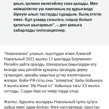
қиын, қолмен көлегейлеу ғана қалады. Мен
әкімшіліктен үш лампаның ең құрығанда
біреуін алып тастауды сұрадым, былқ ететін
емес. Бұл ұзаққа созылса, соқыр болып
қалатын шығармын", – деп қамыға
хабарлады оппозиционер.
"Новичокпен" уланып, оңалтудан өткен Алексей
Навальный 2021 жылғы 17 қаңтарда Берлиннен
Ресейге қайта оралды. Шекаралық бақылаудан өту
кезінде оны ресейлік құзырлы органдар дереу
тұтқындап, арнайы уақытша ұстау изоляторына
жапқан. Кейін РФ соты оны "алаяқтық" бабы бойынша
9 жылға және "Ив Роше ісі" бойынша тағы 3,5 жылға
соттады. Содан бері ол темір торда отыр.
Жалпы, бұрынғы жылдары Навальный тұлға тұтуға
лайық емес адам болған. Өзге нәсілділерді, орыстан