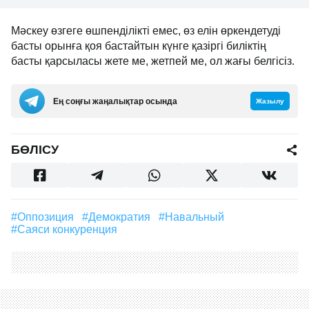
Мәскеу өзгеге өшпенділікті емес, өз елін өркендетуді
басты орынға қоя бастайтын күнге қазіргі биліктің
басты қарсыласы жете ме, жетпей ме, ол жағы белгісіз.
Ең соңғы жаңалықтар осында
Жазылу
БӨЛІСУ
#оппозиция
#демократия
#Навальный
#саяси конкуренция