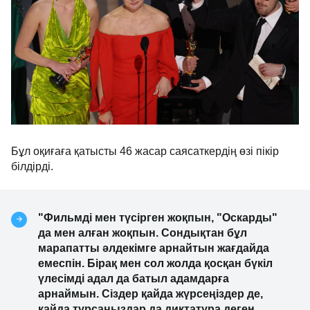
Бұл оқиғаға қатысты 46 жасар саясаткердің өзі пікір
білдірді.
"Фильмді мен түсірген жоқпын, "Оскарды"
да мен алған жоқпын. Сондықтан бұл
марапатты әлдекімге арнайтын жағдайда
емеспін. Бірақ мен сол жолда қосқан бүкіл
үлесімді адал да батыл адамдарға
арнаймын. Сіздер қайда жүрсеңіздер де,
қайда тұрсаңыздар да диктатура деген