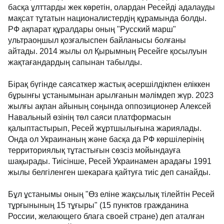
басқа ұлттарды жек көретін, олардан Ресейді адалауды
мақсат тұтатын националистердің құрамында болды.
РФ ақпарат құралдары оның "Русский марш"
ультраоңшыл қозғалыспен байланысы болғаны
айтады. 2014 жылы ол Қырымның Ресейге қосылуын
жақтағандардың сапынан табылды.
Бірақ бүгінде саясаткер жастық әсершілдікпен еліккен
бұрынғы ұстанымынан арылғанын мәлімдеп жүр. 2023
жылғы ақпан айының соңында оппозиционер Алексей
Навальный өзінің төл саяси платформасын
қалыптастырып, Ресей жұртшылығына жариялады.
Онда ол Украинаның және басқа да РФ көршілерінің
территориялық тұтастығын сөзсіз мойындауға
шақырады. Тиісінше, Ресей Украинамен арадағы 1991
жылы белгіленген шекараға қайтуға тиіс деп санайды.
Бұл ұстанымы оның "Өз еліне жақсылық тілейтін Ресей
тұрғынының 15 тұғыры" (15 пунктов гражданина
России, желающего блага своей стране) деп аталған