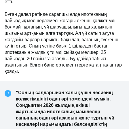
етті.
Бұған дәлел ретінде сарапшы елде ипотеканың
пайыздық мөлшерлемесі жоғары екенін, қолжетімді
болмай тұрғанын, үй шаруашылығында халықтың
шығыны артқанын алға тартқан. Ал үй сатып алуға
жағдайы барлар нарықты бақылап, бағаның түскенін
күтіп отыр. Оның үстіне биыл 1 шілдеден бастап
ипотеканың жылдық тиімді сыйақы мөлшері 25
пайыздан 20 пайызға азаяды. Бұндайда табысы
азаятынын білген банктер клиенттерге қатаң талаптар
қояды.
"Соның салдарынан халық үшін несиенің
қолжетімділігі одан әрі төмендеуі мүмкін.
Сондықтан 2026 жылдың екінші
жартысында ипотекалық мәмілелер
санының одан әрі азаюын және тұрғын үй
несиелері нарығындағы белсенділіктің