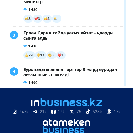
247k
21k
12k
75
523k
17k