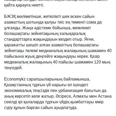
қайта қарауға ниетті.
БЖЗҚ мәліметінше, жеткілікті шек өскен сайын
азаматтың шотында қалуы тиіс ең төменгі сома да
ұлғаяды. Жаңа әдістеме бойынша, мемлекет
болашақтағы зейнетақының халықаралық
стандарттарға жақындауын көздеп отыр. Яғни,
қаражатты шешіп алған азаматтың болашақтағы
зейнетақы төлемі медианалық жалақының шамамен 40
пайызына жуық деңгейге жақындауы керек. Қазір
медианалық жалақының 40 пайызы шамамен 120 мың
теңгедей.
Economykz сарапшыларының байламынша,
Қазақстанның тұрғын үй нарығы ел ішіндегі
экономикалық теңсіздік пен урбанизация бағытын да
анық көрсетіп келе жатыр. Әсіресе, Алматы мен Астана
секілді ірі қалаларда тұрғын үйдің қымбаттауы өмір
сүру құнын барған сайын ауырлатуда.