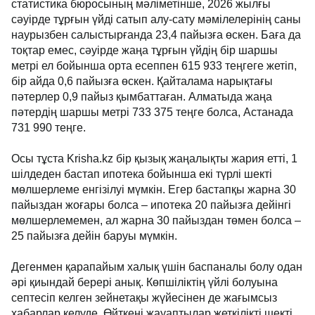
статистика бюросының мәліметінше, 2026 жылғы
сәуірде тұрғын үйді сатып алу-сату мәмілелерінің саны
наурызбен салыстырғанда 23,4 пайызға өскен. Баға да
тоқтар емес, сәуірде жаңа тұрғын үйдің бір шаршы
метрі ел бойынша орта есеппен 615 933 теңгеге жетіп,
бір айда 0,6 пайызға өскен. Қайталама нарықтағы
пәтерлер 0,9 пайыз қымбаттаған. Алматыда жаңа
пәтердің шаршы метрі 733 375 теңге болса, Астанада
731 990 теңге.
Осы тұста Krisha.kz бір қызық жаңалықты жария етті, 1
шілдеден бастап ипотека бойынша екі түрлі шекті
мөлшерлеме енгізілуі мүмкін. Егер бастапқы жарна 30
пайыздан жоғары болса – ипотека 20 пайызға дейінгі
мөлшерлемемен, ал жарна 30 пайыздан төмен болса –
25 пайызға дейін баруы мүмкін.
Дегенмен қарапайым халық үшін баспаналы болу одан
әрі қиындай берері анық. Көпшіліктің үйлі болуына
септесіп келген зейнетақы жүйесінен де жағымсыз
хабарлар келуде. Өйткені жауаптылар жеткілікті шекті