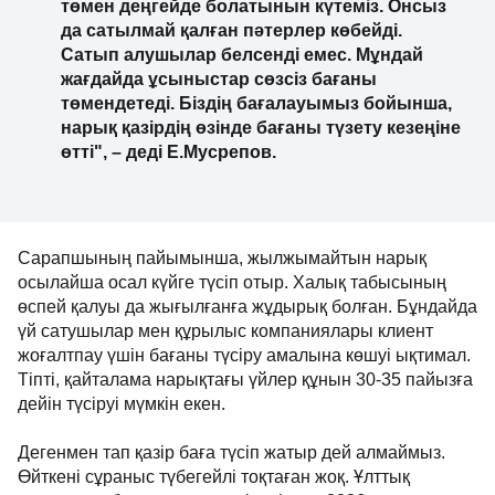
төмен деңгейде болатынын күтеміз. Онсыз
да сатылмай қалған пәтерлер көбейді.
Сатып алушылар белсенді емес. Мұндай
жағдайда ұсыныстар сөзсіз бағаны
төмендетеді. Біздің бағалауымыз бойынша,
нарық қазірдің өзінде бағаны түзету кезеңіне
өтті", – деді Е.Мусрепов.
Сарапшының пайымынша, жылжымайтын нарық
осылайша осал күйге түсіп отыр. Халық табысының
өспей қалуы да жығылғанға жұдырық болған. Бұндайда
үй сатушылар мен құрылыс компаниялары клиент
жоғалтпау үшін бағаны түсіру амалына көшуі ықтимал.
Тіпті, қайталама нарықтағы үйлер құнын 30-35 пайызға
дейін түсіруі мүмкін екен.
Дегенмен тап қазір баға түсіп жатыр дей алмаймыз.
Өйткені сұраныс түбегейлі тоқтаған жоқ. Ұлттық