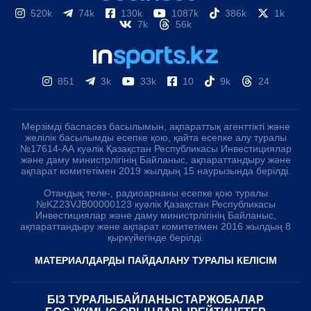
520k
74k
130k
1087k
386k
1k
7k
56k
851
3k
33k
10
9k
24
Мерзімді баспасөз басылымын, ақпараттық агенттікті және
желілік басылымды есепке қою, қайта есепке алу туралы
№17614-АА куәлік Қазақстан Республикасы Инвестициялар
және даму министрлігінің Байланыс, ақпараттандыру және
ақпарат комитетімен 2019 жылдың 15 наурызында берілді.
Отандық теле-, радиоарнаны есепке қою туралы
№KZ23VJB00000123 куәлік Қазақстан Республикасы
Инвестициялар және даму министрлігінің Байланыс,
ақпараттандыру және ақпарат комитетімен 2016 жылдың 8
қыркүйегінде берілді.
МАТЕРИАЛДАРДЫ ПАЙДАЛАНУ ТУРАЛЫ КЕЛІСІМ
БІЗ ТУРАЛЫ
БАЙЛАНЫСТАР
ЖОБАЛАР