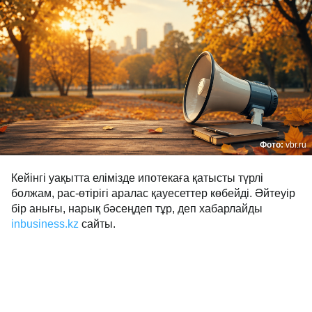
Фото:
vbr.ru
Кейінгі уақытта елімізде ипотекаға қатысты түрлі
болжам, рас-өтірігі аралас қауесеттер көбейді. Әйтеуір
бір анығы, нарық бәсеңдеп тұр, деп хабарлайды
inbusiness.kz
сайты.