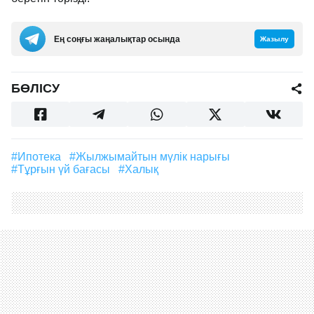
Ең соңғы жаңалықтар осында
Жазылу
БӨЛІСУ
#Ипотека
#Жылжымайтын мүлік нарығы
#Тұрғын үй бағасы
#халық