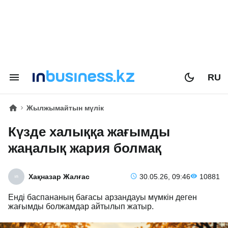
RU
Жылжымайтын мүлік
Күзде халыққа жағымды
жаңалық жария болмақ
Хақназар Жалғас
30.05.26, 09:46
10881
Енді баспананың бағасы арзандауы мүмкін деген
жағымды болжамдар айтылып жатыр.