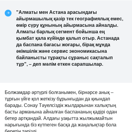
"Алматы мен Астана арасындағы
айырмашылық қазір тек географиялық емес,
өмір сүру құнының айырмасына айналды.
Алматы барлық сегмент бойынша ең
қымбат қала күйінде қалып отыр. Астанада
да баспана бағасы жоғары, бірақ мұнда
әкімшілік және сервис экономикасына
байланысты тұрақты сұраныс сақталып
тұр", – деп мәлім еткен сарапшылар.
Болжамдар әртүрлі болғанымен, бірнәрсе анық –
тұрғын үйге қол жеткізу бұрынғыдан да қиындап
барады. Сонау Тәуелсіздік жылдарынан халықтың
басты арманына айналған баспананың қадірі одан
бетер артқандай. Алдағы уақытта жылжымайтын
нарығында біз күтпеген басқа да жаңалықтар бола
беретін тәрізді.