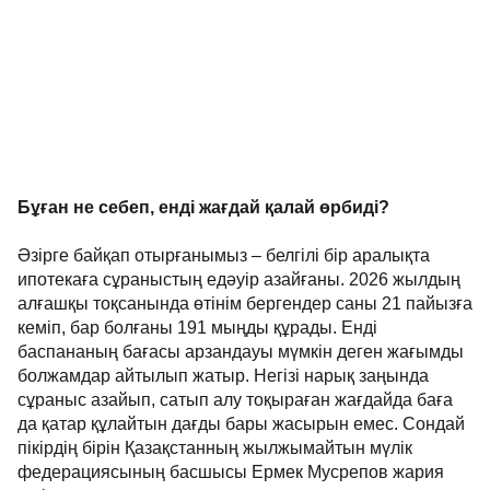
Бұған не себеп, енді жағдай қалай өрбиді?
Әзірге байқап отырғанымыз – белгілі бір аралықта
ипотекаға сұраныстың едәуір азайғаны. 2026 жылдың
алғашқы тоқсанында өтінім бергендер саны 21 пайызға
кеміп, бар болғаны 191 мыңды құрады. Енді
баспананың бағасы арзандауы мүмкін деген жағымды
болжамдар айтылып жатыр. Негізі нарық заңында
сұраныс азайып, сатып алу тоқыраған жағдайда баға
да қатар құлайтын дағды бары жасырын емес. Сондай
пікірдің бірін Қазақстанның жылжымайтын мүлік
федерациясының басшысы Ермек Мусрепов жария