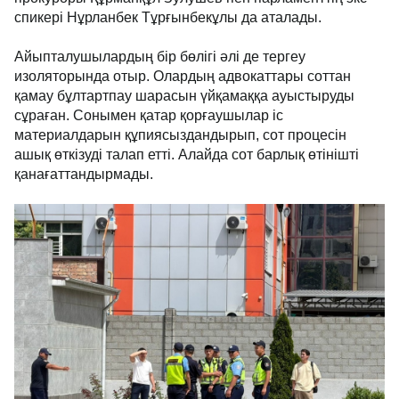
спикері Нұрланбек Тұрғынбекұлы да аталады.
Айыпталушылардың бір бөлігі әлі де тергеу
изоляторында отыр. Олардың адвокаттары соттан
қамау бұлтартпау шарасын үйқамаққа ауыстыруды
сұраған. Сонымен қатар қорғаушылар іс
материалдарын құпиясыздандырып, сот процесін
ашық өткізуді талап етті. Алайда сот барлық өтінішті
қанағаттандырмады.