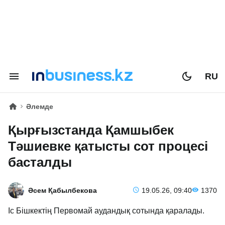
RU
Әлемде
Қырғызстанда Қамшыбек
Тәшиевке қатысты сот процесі
басталды
Әсем Қабылбекова
19.05.26, 09:40
1370
Іс Бішкектің Первомай аудандық сотында қаралады.