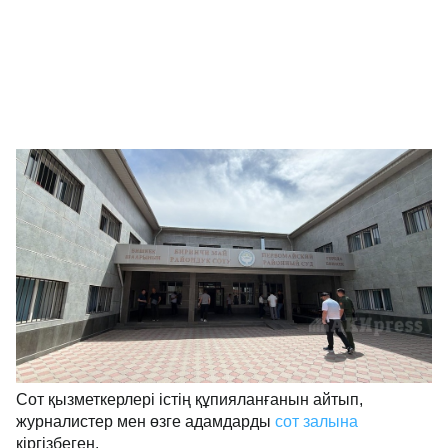
Сот қызметкерлері істің құпияланғанын айтып,
журналистер мен өзге адамдарды
сот залына
кіргізбеген.