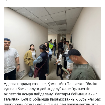
Адвокаттардың сөзінше, Қамшыбек Тәшиевке "билікті
күшпен басып алуға дайындалу" және "қызметтік
өкілеттігін асыра пайдалану" баптары бойынша айып
тағылған. Бұл іс бойынша Қырғызстанның бұрынғы бас
прокуроры Құрманқұл Зулушев пен парламенттің экс-