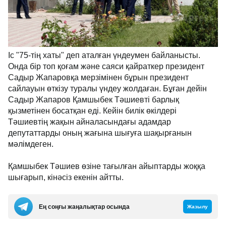
Іс "75-тің хаты" деп аталған үндеумен байланысты.
Онда бір топ қоғам және саяси қайраткер президент
Садыр Жапаровқа мерзімінен бұрын президент
сайлауын өткізу туралы үндеу жолдаған. Бұған дейін
Садыр Жапаров Қамшыбек Тәшиевті барлық
қызметінен босатқан еді. Кейін билік өкілдері
Тәшиевтің жақын айналасындағы адамдар
депутаттарды оның жағына шығуға шақырғанын
мәлімдеген.
Қамшыбек Тәшиев өзіне тағылған айыптарды жоққа
шығарып, кінәсіз екенін айтты.
Ең соңғы жаңалықтар осында
Жазылу