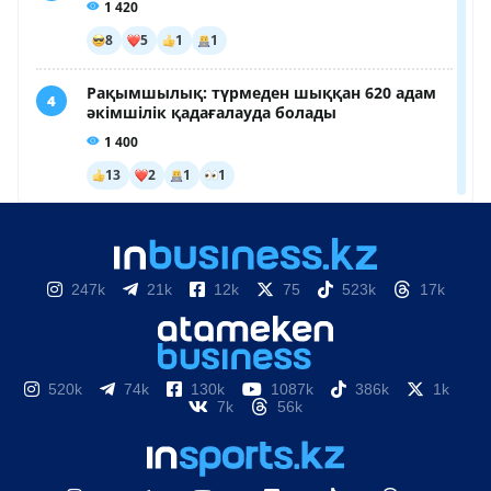
247k
21k
12k
75
523k
17k
520k
74k
130k
1087k
386k
1k
7k
56k