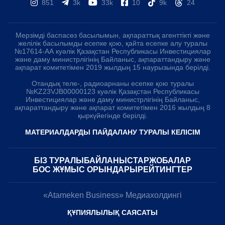
851
3k
33k
10
9k
24
Мерзімді баспасөз басылымын, ақпараттық агенттікті және
желілік басылымды есепке қою, қайта есепке алу туралы
№17614-АА куәлік Қазақстан Республикасы Инвестициялар
және даму министрлігінің Байланыс, ақпараттандыру және
ақпарат комитетімен 2019 жылдың 15 наурызында берілді.
Отандық теле-, радиоарнаны есепке қою туралы
№KZ23VJB00000123 куәлік Қазақстан Республикасы
Инвестициялар және даму министрлігінің Байланыс,
ақпараттандыру және ақпарат комитетімен 2016 жылдың 8
қыркүйегінде берілді.
МАТЕРИАЛДАРДЫ ПАЙДАЛАНУ ТУРАЛЫ КЕЛІСІМ
БІЗ ТУРАЛЫ
БАЙЛАНЫСТАР
ЖОБАЛАР
БОС ЖҰМЫС ОРЫНДАРЫ
РЕЙТИНГТЕР
«Atameken Business» Медиахолдингі
Telegram арнамызға жазылыңыз!
ҚҰПИЯЛЫЛЫҚ САЯСАТЫ
Жаңалықтар туралы бірінші біліңіз