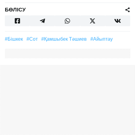
БӨЛІСУ
#Бішкек
#Сот
#Қамшыбек Тәшиев
#айыптау