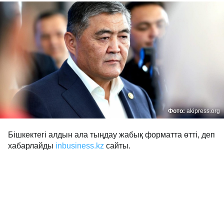
Фото:
akipress.org
Бішкектегі алдын ала тыңдау жабық форматта өтті, деп
хабарлайды
inbusiness.kz
сайты.