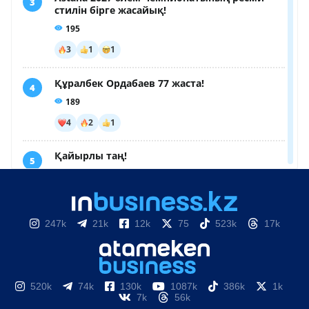
247k
21k
12k
75
523k
17k
520k
74k
130k
1087k
386k
1k
7k
56k