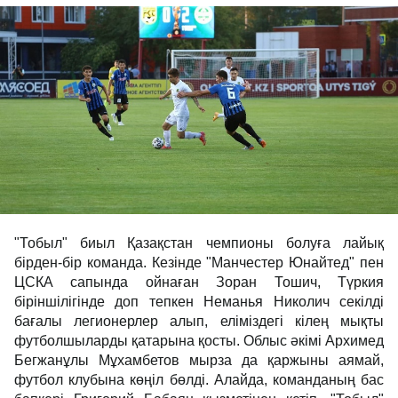
"Тобыл" биыл Қазақстан чемпионы болуға лайық
бірден-бір команда. Кезінде "Манчестер Юнайтед" пен
ЦСКА сапында ойнаған Зоран Тошич, Түркия
біріншілігінде доп тепкен Неманья Николич секілді
бағалы легионерлер алып, еліміздегі кілең мықты
футболшыларды қатарына қосты. Облыс әкімі Архимед
Бегжанұлы Мұхамбетов мырза да қаржыны аямай,
футбол клубына көңіл бөлді. Алайда, команданың бас