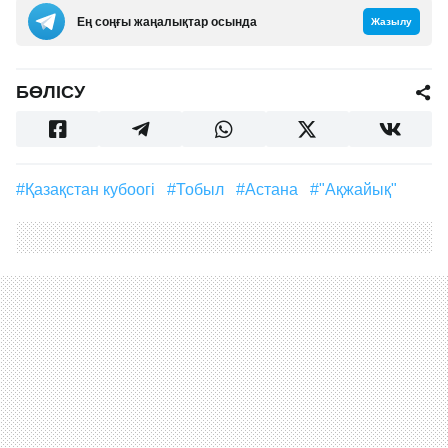
Ең соңғы жаңалықтар осында
Жазылу
БӨЛІСУ
#Қазақстан кубоогі
#Тобыл
#Астана
#"Ақжайық"