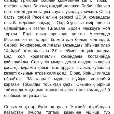
бапкері Григорий Бабаян қызметінен кетіп, "Тобыл"
әлсіреп қалды. Барлық жағдай жасалса, Бабаян бапкер
неге кетеді деген заңды сауал туындауы мүмкін. Оның
басты себебі Ресей елінің серкесі ЦСКА командасы
оны бапкерлікке шақырды. Ондай ұсыныс өмірінде көп
болмайтынын сезген Г.Бабаян бірден Мәскеуге жол
тартты. Енді оның орнында қалған Александр
Москаленко не істерін білмей дал болып қалғандай.
Себебі, Конференция лигасы аясындағы ойында олар
"Хайдук" командасына 2:0 есебімен жеңіліп қалды.
Енді сол хорватиялық команданы Қостанайда
қабылдайды. Сол үшін мықты деген аяқдопшыларын
қосалқы құрамға қойып, жастарды шығарып, кубоктың
кезекті ойынын өткізе салмақ еді. Бірақ, бірінші лигада
ойнайтын "Мақтаарал" мұрнын шүйіріп менсінбей
қараған "Тобылды" тобықтан қақты. Ойынның бірінші
таймында мақтаның отанынан келген жас команда 3:0
есебімен жеңіп жатты.
Сонымен қатар бүгін ақтаулық "Каспий" футболдан
Қазақстан Кубогы топтық кезеңінің үшінші тур