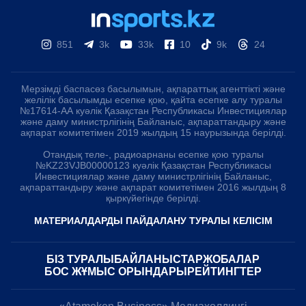
851
3k
33k
10
9k
24
Мерзімді баспасөз басылымын, ақпараттық агенттікті және
желілік басылымды есепке қою, қайта есепке алу туралы
№17614-АА куәлік Қазақстан Республикасы Инвестициялар
және даму министрлігінің Байланыс, ақпараттандыру және
ақпарат комитетімен 2019 жылдың 15 наурызында берілді.
Отандық теле-, радиоарнаны есепке қою туралы
№KZ23VJB00000123 куәлік Қазақстан Республикасы
Инвестициялар және даму министрлігінің Байланыс,
ақпараттандыру және ақпарат комитетімен 2016 жылдың 8
қыркүйегінде берілді.
МАТЕРИАЛДАРДЫ ПАЙДАЛАНУ ТУРАЛЫ КЕЛІСІМ
БІЗ ТУРАЛЫ
БАЙЛАНЫСТАР
ЖОБАЛАР
БОС ЖҰМЫС ОРЫНДАРЫ
РЕЙТИНГТЕР