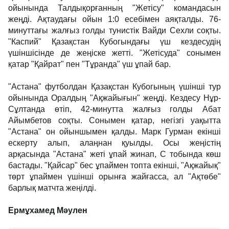
ойынында Талдықорғанның "Жетісу" командасын
жеңді. Ақтаудағы ойын 1:0 есебімен аяқталды. 76-
минуттағы жалғыз голды тунистік Вайди Сехли соқты.
"Каспий" Қазақстан Кубогындағы үш кездесудің
үшіншісінде де жеңіске жетті. "Жетісуда" сонымен
қатар "Қайрат" пен "Тұранда" үш ұпай бар.
"Астана" футболдан Қазақстан Кубогының үшінші тур
ойынында Оралдың "Ақжайығын" жеңді. Кездесу Нұр-
Сұлтанда өтіп, 42-минутта жалғыз голды Абат
Айымбетов соқты. Сонымен қатар, негізгі уақытта
"Астана" он ойыншымен қалды. Марк Гурман екінші
ескерту алып, алаңнан қуылды. Осы жеңістің
арқасында "Астана" жеті ұпай жинап, С тобында көш
бастады. "Қайсар" бес ұпаймен топта екінші, "Ақжайық"
төрт ұпаймен үшінші орынға жайғасса, ал "Ақтөбе"
барлық матчта жеңілді.
Ермұхамед Мәулен