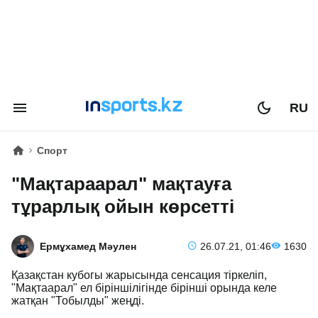
RU
Спорт
"Мақтараарал" мақтауға
тұрарлық ойын көрсетті
Ермұхамед Мәулен
26.07.21, 01:46
1630
Қазақстан кубогы жарысында сенсация тіркеліп,
"Мақтаарал" ел біріншілігінде бірінші орында келе
жатқан "Тобылды" жеңді.