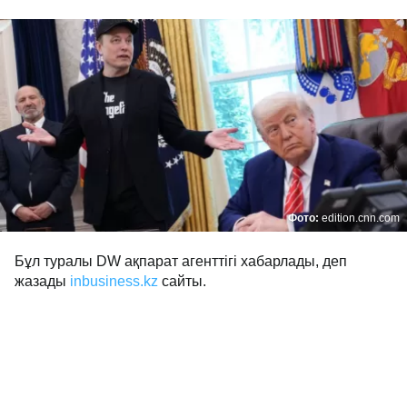
Фото:
edition.cnn.com
Бұл туралы DW ақпарат агенттігі хабарлады, деп
жазады
inbusiness.kz
сайты.