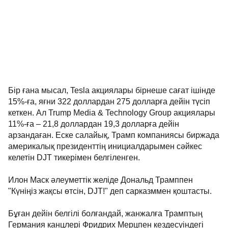
Бір ғана мысал, Tesla акциялары бірнеше сағат ішінде
15%-ға, яғни 322 доллардан 275 долларға дейін түсіп
кеткен. Ал Trump Media & Technology Group акциялары
11%-ға – 21,8 доллардан 19,3 долларға дейін
арзандаған. Еске салайық, Трамп компаниясы биржада
америкалық президенттің инициалдарымен сәйкес
келетін DJT тикерімен белгіленген.
Илон Маск әлеуметтік желіде Дональд Трамппен
"Күніңіз жақсы өтсін, DJT!" деп сарказммен қоштасты.
Бұған дейін белгілі болғандай, жанжалға Трамптың
Германия канцлері Фридрих Мерцпен кездесуіндегі