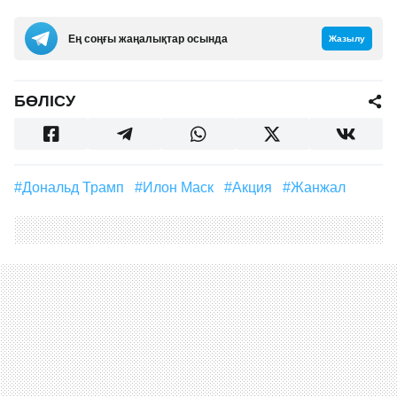
Ең соңғы жаңалықтар осында
Жазылу
БӨЛІСУ
#Дональд Трамп
#Илон Маск
#акция
#жанжал