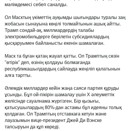
мәлімдемесі себеп саналды.
Ол Масктың үкіметтің ауқымды шығындары туралы заң
жобасын сынауына көңілі толмайтынын ашық айтты.
Трамп сондай-ақ, миллиардердің талабы
электромобильдерге берілетін субсидиялардың
қысқаруымен байланысты екенін шамалаған.
Маск та бұған қатаң жауап қатты. Ол Трамптың сөзін
"өтірік" деп, өзінің қолдауы болмағанда
республикашылдардың сайлауда жеңіліп қалатынын
алға тартты.
Әлемдік миллардер кейін жаңа саяси партия құруды
ұсынды. Бұл ой-пікірін шамалау үшін X әлеуметтік
желісінде сауалнама жүргізген. Бір қызығы,
қатысушылардың 80%-дан астамы бұл идеяны толық
қолдаған. Ол Трамптың отставкаға кетуін және
лауазымын вице-президент Джей Ди Вэнске
тапсыруын да құп көреді.