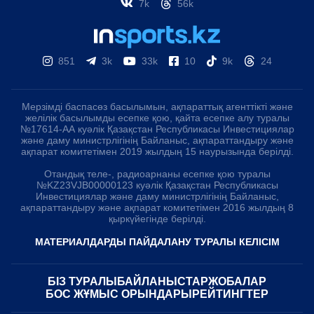
7k
56k
851
3k
33k
10
9k
24
Мерзімді баспасөз басылымын, ақпараттық агенттікті және
желілік басылымды есепке қою, қайта есепке алу туралы
№17614-АА куәлік Қазақстан Республикасы Инвестициялар
және даму министрлігінің Байланыс, ақпараттандыру және
ақпарат комитетімен 2019 жылдың 15 наурызында берілді.
Отандық теле-, радиоарнаны есепке қою туралы
№KZ23VJB00000123 куәлік Қазақстан Республикасы
Инвестициялар және даму министрлігінің Байланыс,
ақпараттандыру және ақпарат комитетімен 2016 жылдың 8
қыркүйегінде берілді.
МАТЕРИАЛДАРДЫ ПАЙДАЛАНУ ТУРАЛЫ КЕЛІСІМ
БІЗ ТУРАЛЫ
БАЙЛАНЫСТАР
ЖОБАЛАР
БОС ЖҰМЫС ОРЫНДАРЫ
РЕЙТИНГТЕР