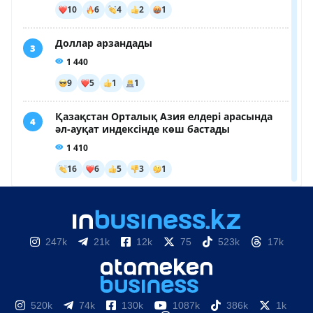
247k
21k
12k
75
523k
17k
520k
74k
130k
1087k
386k
1k