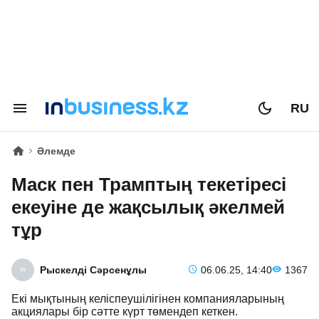
RU
Әлемде
Маск пен Трамптың текетіресі
екеуіне де жақсылық әкелмей
тұр
Рыскелді Сәрсенұлы
06.06.25, 14:40
1367
Екі мықтының келіспеушілігінен компанияларының
акциялары бір сәтте күрт төмендеп кеткен.