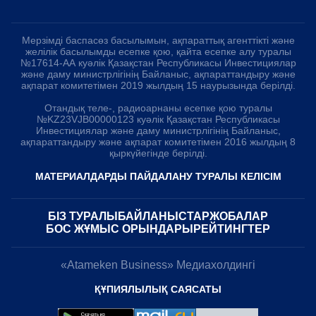
520k
74k
130k
1087k
386k
1k
7k
56k
851
3k
33k
10
9k
24
Мерзімді баспасөз басылымын, ақпараттық агенттікті
және желілік басылымды есепке қою, қайта есепке алу
туралы №17614-АА куәлік Қазақстан Республикасы
Инвестициялар және даму министрлігінің Байланыс,
ақпараттандыру және ақпарат комитетімен 2019 жылдың
15 наурызында берілді.
Отандық теле-, радиоарнаны есепке қою туралы
№KZ23VJB00000123 куәлік Қазақстан Республикасы
Инвестициялар және даму министрлігінің Байланыс,
ақпараттандыру және ақпарат комитетімен 2016 жылдың 8
қыркүйегінде берілді.
МАТЕРИАЛДАРДЫ ПАЙДАЛАНУ ТУРАЛЫ КЕЛІСІМ