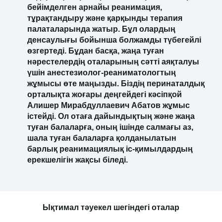
- Облыстық балалар ауруханасында ота
жасалған нәрестелер 18 жасқа дейінгі
балалармен бірге жатты. Бізде олар
өздерінің өмірлік қажеттіліктеріне толық
бейімделген арнайы реанимация,
тұрақтандыру және қарқынды терапия
палаталарында жатыр. Бұл олардың
денсаулығы бойынша болжамды түбегейлі
өзгертеді. Бұдан басқа, жаңа туған
нәрестелердің оталарының сәтті аяқталуы
үшін анестезиолог-реаниматологтың
жұмысы өте маңызды. Біздің перинаталдық
орталықта жоғары деңгейдегі кәсіпқой
Алишер Мирабдуллаевич Абатов жұмыс
істейді. Ол отаға дайындықтың және жаңа
туған балаларға, оның ішінде салмағы аз,
шала туған балаларға қолданылатын
барлық реанимациялық іс-қимылдардың
ерекшелігін жақсы біледі.