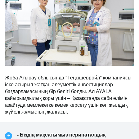
бөлімшесінде біріктіре алдық.
Жоба Атырау облысында "Теңізшевройл"
компаниясы іске асырып жатқан әлеуметтік
инвестициялар бағдарламасының бір бөлігі болды.
Ал AYALA қайырымдылық қоры үшін – Қазақстанда
сәби өлімін азайтуда мемлекетке көмек көрсету