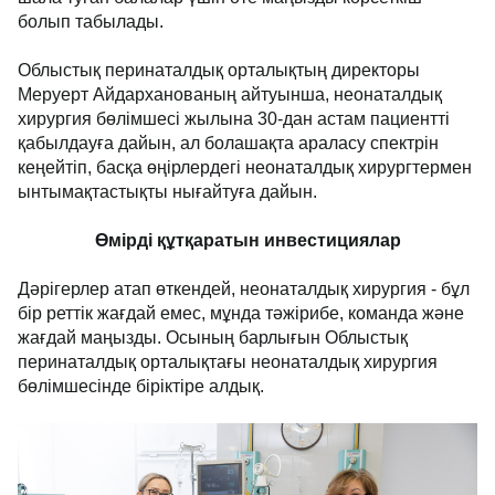
Олардың қатысуымен жүрекке 3 сәтті ота жасалды,
оның біреуі - салмағы небәрі 600 грамм шала туған
бала. Қазір бұл нәресте инкубаторда белсенді өсіп,
күш жинауда: оның салмағы екі есеге жуық өсті, ал
бұл шала туған балалар үшін өте маңызды
көрсеткіш болып табылады.
Облыстық перинаталдық орталықтың директоры
Меруерт Айдарханованың айтуынша, неонаталдық
хирургия бөлімшесі жылына 30-дан астам пациентті
қабылдауға дайын, ал болашақта араласу спектрін
кеңейтіп, басқа өңірлердегі неонаталдық
хирургтермен ынтымақтастықты нығайтуға дайын.
Өмірді құтқаратын инвестициялар
Дәрігерлер атап өткендей, неонаталдық хирургия -
бұл бір реттік жағдай емес, мұнда тәжірибе, команда
және жағдай маңызды. Осының барлығын Облыстық
перинаталдық орталықтағы неонаталдық хирургия