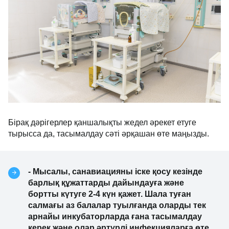
Бірақ дәрігерлер қаншалықты жедел әрекет етуге
тырысса да, тасымалдау сәті әрқашан өте маңызды.
- Мысалы, санавиацияны іске қосу кезінде