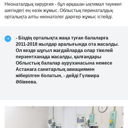
Ықтимал тәуекел шегіндегі оталар
Неонаталдық хирургия - бұл әрқашан ықтимал
тәуекел шегіндегі ең нәзік жұмыс. Облыстық
перинаталдық орталықта алты неонатолог дәрігер
жұмыс істейді.
- Біздің орталықта жаңа туған балаларға
2011-2018 жылдар аралығында ота жасалды.
Ол кезде шұғыл жағдайларда олар тікелей
перзентханада жасалды, қалғандары
Облыстық балалар ауруханасына немесе
Астанаға санитарлық авиациямен
жіберілген болатын, - дейді Гүлмира
Әбікеева.