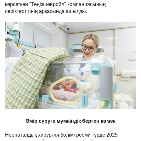
ота жасау бөлмесін заманауи жабдықтармен
жабдықтауға қолдау көрсеткен "Теңізшевройл"
компаниясының серіктестігінің арқасында ашылды.
Өмір сүруге мүмкіндік берген көмек