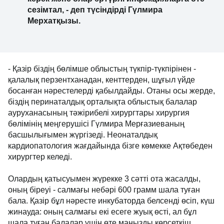
барлық құжаттарды дайындауға және
бортты күтуге 2-4 күн қажет. Шала туған
салмағы аз балалар туылғанда оларды тек
арнайы инкубаторларда ғана тасымалдау
керек және олар әртүрлі инфекцияларға өте
сезімтал, - деп түсіндірді Гүлмира
Мерхатқызы.
- Қазір біздің бөлімше облыстың түкпір-түкпірінен -
қалалық перзентханадан, кенттерден, шұғыл үйде
босанған нәрестелерді қабылдайды. Отаны осы
жерде, біздің перинаталдық орталықта облыстық
балалар ауруханасының тәжірибелі хирургтары
хирургия бөлімінің меңгерушісі Гүлмира
Мерғазиеваның басшылығымен жүргізеді.
Неонаталдық кардиопатология жағдайында бізге
көмекке Ақтөбеден хирургтер келеді.