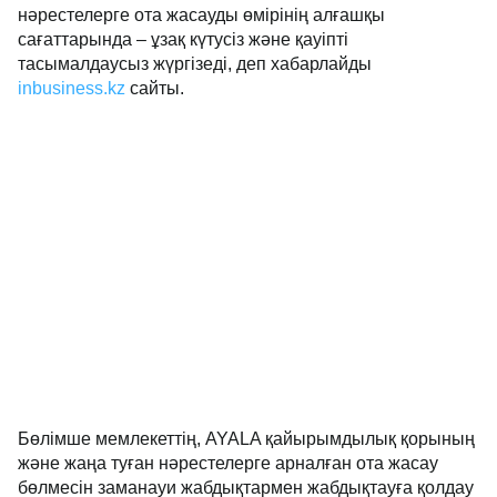
облысының облыстық перинаталдық орталығында
жаңа туған нәрестелерге ота жасауды өмірінің
алғашқы сағаттарында – ұзақ күтусіз және қауіпті
тасымалдаусыз жүргізеді, деп хабарлайды
inbusiness.kz
сайты.
Бөлімше мемлекеттің, AYALA қайырымдылық
қорының және жаңа туған нәрестелерге арналған