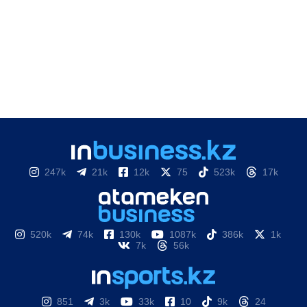
247k
21k
12k
75
523k
17k