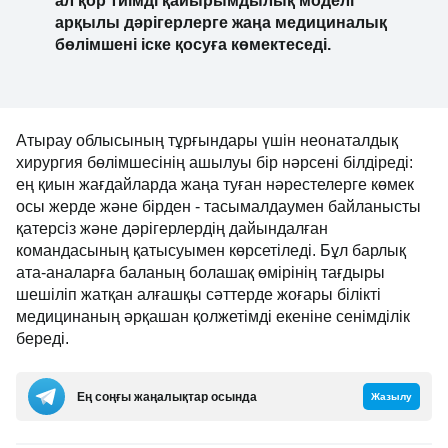
отырмыз: мемлекет жөндеуді жүзеге
асырады және инфрақұрылымды жеткізеді,
біздің құрметті серіктесіміз жоғары
технологиялық жабдықтарға қаражат
бөледі, ал қор тиімді қайырымдылық
моделі арқылы дәрігерлерге жаңа
медициналық бөлімшені іске қосуға
көмектеседі.
Атырау облысының тұрғындары үшін неонаталдық
хирургия бөлімшесінің ашылуы бір нәрсені білдіреді:
ең қиын жағдайларда жаңа туған нәрестелерге
көмек осы жерде және бірден - тасымалдаумен
байланысты қатерсіз және дәрігерлердің
дайындалған командасының қатысуымен
көрсетіледі. Бұл барлық ата-аналарға баланың
болашақ өмірінің тағдыры шешіліп жатқан алғашқы
сәттерде жоғары білікті медицинаның әрқашан