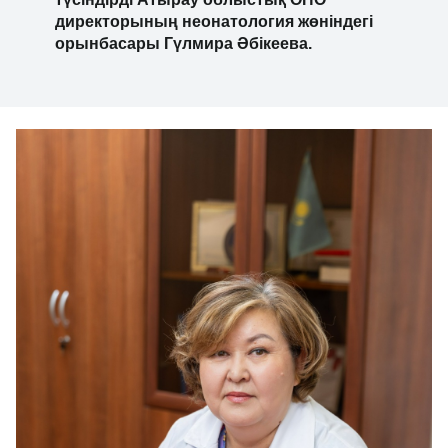
- Біз бұл оталарды жай ғана жасай алмадық.
Ең бастысы – араласқаннан кейін оларға
дұрыс күтім жасауды қамтамасыз еттік, -
деп түсіндірді Атырау облыстық ОПО
директорының неонатология жөніндегі
орынбасары Гүлмира Әбікеева.