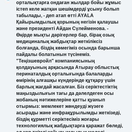
үшін көп жылдық жүйелі жұмыстың жалғасы.
- Біздің мақсатымыз перинаталдық
орталықтарға ондаған жылдар бойы жұмыс
істеп келе жатқан шешімдерді ұсыну болып
табылады, - деп атап өтті AYALA
Қайырымдылық қорының негізін қалаушы
және президенті Айдан Сүлейменова. -
Өңірде мықты дәрігерлер бар, бірақ озық
медициналық жабдықтар жеткіліксіз
болғанда, біздің көмегіміз осында барынша
пайдалы болатынын түсінеміз.
"Теңізшевройл" компаниясының
қолдауының арқасында Атырау облыстық
перинаталдық орталығында балаларды
өмірінің алғашқы күндерінде құтқару үшін
барлық жағдай жасалған. Біз серіктестіктің
маңыздылығын тағы да дәлелдеген осы
жобаның нәтижелеріне қатты қуанып