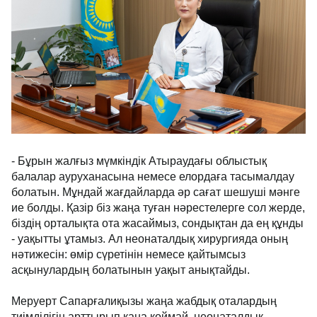
- Бұрын жалғыз мүмкіндік Атыраудағы облыстық
балалар ауруханасына немесе елордаға тасымалдау
болатын. Мұндай жағдайларда әр сағат шешуші
мәнге ие болды. Қазір біз жаңа туған нәрестелерге
сол жерде, біздің орталықта ота жасаймыз,
сондықтан да ең құнды - уақытты ұтамыз. Ал
неонаталдық хирургияда оның нәтижесін: өмір
сүретінін немесе қайтымсыз асқынулардың
болатынын уақыт анықтайды.