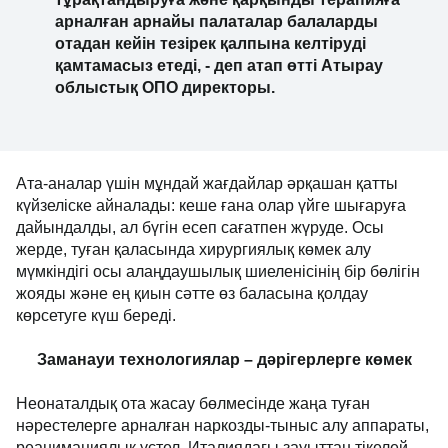
болашақта сапалы өмір сүруге мүмкіндік
алады. Бұдан басқа, реанимацияға,
тұрақтандыруға және қарқынды терапияға
арналған арнайы палаталар балаларды
отадан кейін тезірек қалпына келтіруді
қамтамасыз етеді, - деп атап өтті Атырау
облыстық ОПО директоры.
Ата-аналар үшін мұндай жағдайлар әрқашан қатты
күйзеліске айналады: кеше ғана олар үйге шығаруға
дайындалды, ал бүгін есеп сағатпен жүруде. Осы
жерде, туған қаласында хирургиялық көмек алу
мүмкіндігі осы алаңдаушылық шиеленісінің бір
бөлігін жояды және ең қиын сәтте өз баласына
қолдау көрсетуге күш береді.
Заманауи технологиялар – дәрігерлерге көмек