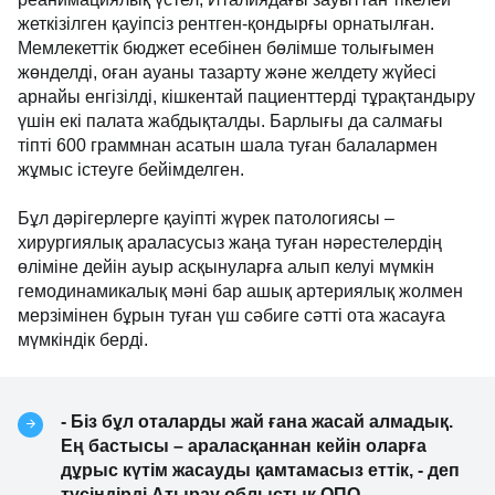
Неонаталдық ота жасау бөлмесінде жаңа туған
нәрестелерге арналған наркозды-тыныс алу
аппараты, реанимациялық үстел, Италиядағы
зауыттан тікелей жеткізілген қауіпсіз рентген-
қондырғы орнатылған. Мемлекеттік бюджет
есебінен бөлімше толығымен жөнделді, оған ауаны
тазарту және желдету жүйесі арнайы енгізілді,
кішкентай пациенттерді тұрақтандыру үшін екі
палата жабдықталды. Барлығы да салмағы тіпті 600
граммнан асатын шала туған балалармен жұмыс
істеуге бейімделген.
Бұл дәрігерлерге қауіпті жүрек патологиясы –
хирургиялық араласусыз жаңа туған нәрестелердің
өліміне дейін ауыр асқынуларға алып келуі мүмкін
гемодинамикалық мәні бар ашық артериялық
жолмен мерзімінен бұрын туған үш сәбиге сәтті ота
жасауға мүмкіндік берді.