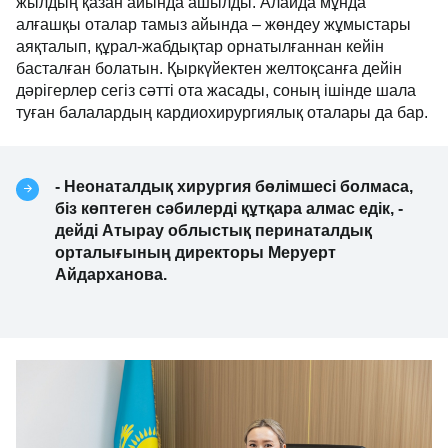
Неонаталдық хирургия бөлімі ресми түрде 2025
жылдың қазан айында ашылды. Алайда мұнда
алғашқы оталар тамыз айында – жөндеу жұмыстары
аяқталып, құрал-жабдықтар орнатылғаннан кейін
басталған болатын. Қыркүйектен желтоқсанға дейін
дәрігерлер сегіз сәтті ота жасады, соның ішінде
шала туған балалардың кардиохирургиялық
оталары да бар.
- Неонаталдық хирургия бөлімшесі болмаса,
біз көптеген сәбилерді құтқара алмас едік, -
дейді Атырау облыстық перинаталдық
орталығының директоры Меруерт
Айдарханова.