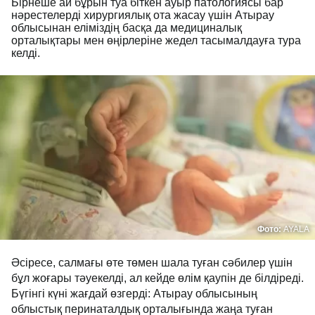
Бірнеше ай бұрын туа біткен ауыр патологиясы бар
нәрестелерді хирургиялық ота жасау үшін Атырау
облысынан еліміздің басқа да медициналық
орталықтары мен өңірлеріне жедел тасымалдауға
тура келді.
Фото:
AYALA
Әсіресе, салмағы өте төмен шала туған сәбилер
үшін бұл жоғары тәуекелді, ал кейде өлім қаупін де
білдіреді. Бүгінгі күні жағдай өзгерді: Атырау