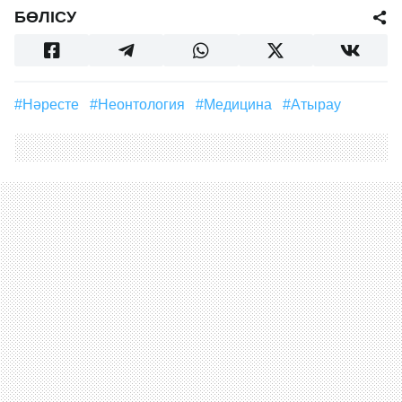
қолжетімді екеніне сенімділік береді.
Ең соңғы жаңалықтар осында
Жазылу
БӨЛІСУ
#нәресте
#неонтология
#медицина
#Атырау