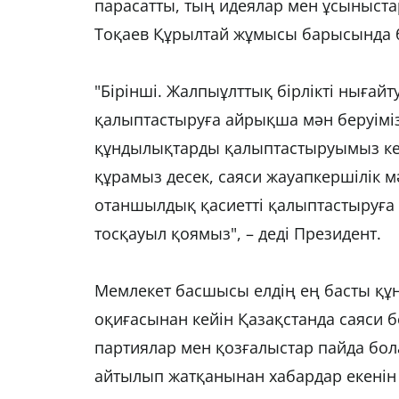
парасатты, тың идеялар мен ұсыныста
Тоқаев Құрылтай жұмысы барысында ба
"Бірінші. Жалпыұлттық бірлікті нығай
қалыптастыруға айрықша мән беруіміз
құндылықтарды қалыптастыруымыз кер
құрамыз десек, саяси жауапкершілік 
отаншылдық қасиетті қалыптастыруға 
тосқауыл қоямыз", – деді Президент.
Мемлекет басшысы елдің ең басты құн
оқиғасынан кейін Қазақстанда саяси бе
партиялар мен қозғалыстар пайда бола
айтылып жатқанынан хабардар екенін 