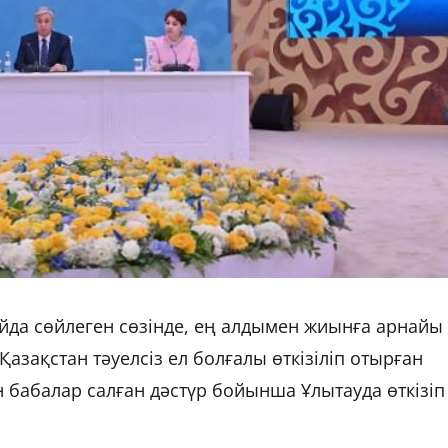
йда сөйлеген сөзінде, ең алдымен жиынға арнайы
азақстан тәуелсіз ел болғалы өткізіліп отырған
бабалар салған дәстүр бойынша Ұлытауда өткізіп