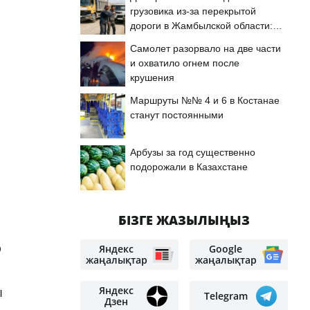
грузовика из-за перекрытой
дороги в Жамбылской области:
подробности
Самолет разорвало на две части
и охватило огнем после
крушения
Маршруты №№ 4 и 6 в Костанае
станут постоянными
Арбузы за год существенно
подорожали в Казахстане
БІЗГЕ ЖАЗЫЛЫҢЫЗ
р
Яндекс
Google
жаңалықтар
жаңалықтар
Яндекс
ы
Telegram
Дзен