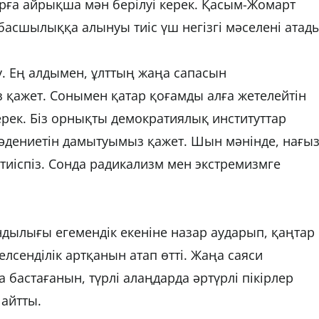
рға айрықша мән берілуі керек. Қасым-Жомарт
сшылыққа алынуы тиіс үш негізгі мәселені атады
ту. Ең алдымен, ұлттың жаңа сапасын
 қажет. Сонымен қатар қоғамды алға жетелейтін
ек. Біз орнықты демократиялық институттар
мәдениетін дамытуымыз қажет. Шын мәнінде, нағы
тиіспіз. Сонда радикализм мен экстремизмге
дылығы егемендік екеніне назар аударып, қаңтар
лсенділік артқанын атап өтті. Жаңа саяси
 бастағанын, түрлі алаңдарда әртүрлі пікірлер
айтты.