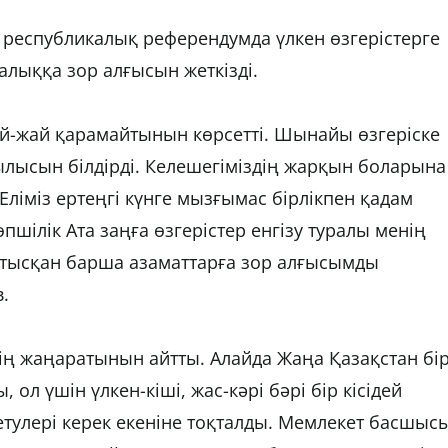
 республикалық референдумда үлкен өзгерістерге
халыққа зор алғысын жеткізді.
й-жай қарамайтынын көрсетті. Шынайы өзгеріске
лысын білдірді. Келешегіміздің жарқын боларына
 Еліміз ертеңгі күнге мызғымас бірлікпен қадам
пшілік Ата заңға өзгерістер енгізу туралы менің
атысқан барша азаматтарға зор алғысымды
.
ің жаңаратынын айтты. Алайда Жаңа Қазақстан бі
ол үшін үлкен-кіші, жас-кәрі бәрі бір кісідей
етулері керек екеніне тоқталды. Мемлекет басшыс