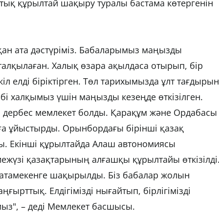
ттық құрылтай шақыру туралы бастама көтергенін
қан ата дәстүріміз. Бабаларымыз маңызды
алқылаған. Халық өзара ақылдаса отырып, бір
іл елді біріктірген. Төл тарихымызда ұлт тағдырын
і халқымыз үшін маңызды кезеңде өткізілген.
а дербес мемлекет болды. Қарақұм және Ордабасы
а ұйыстырды. Орынбордағы бірінші қазақ
. Екінші құрылтайда Алаш автономиясы
иежүзі қазақтарының алғашқы құрылтайы өткізілді
атамекенге шақырылды. Біз бабалар жолын
ғырттық. Елдігімізді нығайтып, бірлігімізді
мыз", – деді Мемлекет басшысы.