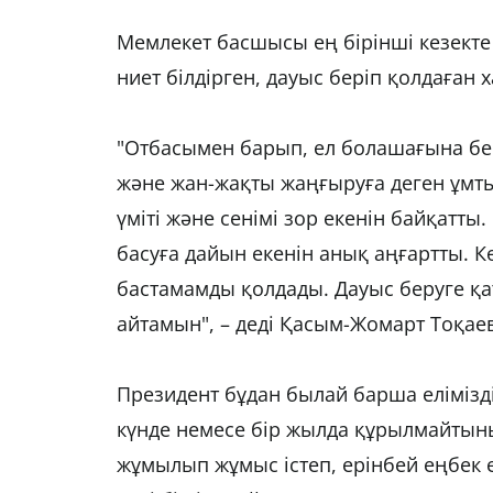
Мемлекет басшысы ең бірінші кезекте
ниет білдірген, дауыс беріп қолдаған 
"Отбасымен барып, ел болашағына бе
және жан-жақты жаңғыруға деген ұмты
үміті және сенімі зор екенін байқатты.
басуға дайын екенін анық аңғартты. Кө
бастамамды қолдады. Дауыс беруге қ
айтамын", – деді Қасым-Жомарт Тоқаев
Президент бұдан былай барша елімізд
күнде немесе бір жылда құрылмайтыны, 
жұмылып жұмыс істеп, ерінбей еңбек 