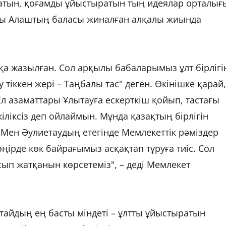
татын, қоғамды ұйыстыратын тың идеялар орталығ
лты Алаштың баласы жиналған алқалы жиында
қа жазылған. Сол арқылы бабаларымыз ұлт бірлігі
 тіккен жері – Таңбалы тас" деген. Өкінішке қарай,
 Ел азаматтары Ұлытауға ескерткіш қойып, тастағы
іліксіз деп ойлаймын. Мұнда қазақтың бірлігін
. Мен Әулиетаудың етегінде Мемлекеттік рәміздер
ірде көк байрағымыз асқақтап тұруға тиіс. Сол
ып жатқанын көрсетеміз", – деді Мемлекет
тайдың ең басты міндеті – ұлтты ұйыстыратын