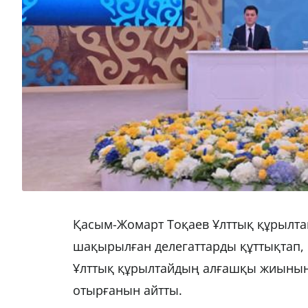
Қасым-Жомарт Тоқаев Ұлттық құрылта
шақырылған делегаттарды құттықтап, Қ
Ұлттық құрылтайдың алғашқы жиынын 
отырғанын айтты.