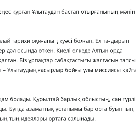
еңес құрған Ұлытаудан бастап отырғанының мәнін
алай тарихи оқиғаның куәсі болған. Ел тағдырын
р дәл осында өткен. Киелі өлкеде Алтын орда
қалған. Біз ұрпақтар сабақтастығы жалғасын тапс
сы – Ұлытаудың ғасырлар бойғы ұлы миссиясы қайт
ам болады. Құрылтай барлық облыстың, сан түрлі
иды. Бұнда азаматтық ұстанымы бар орта буынның
дың тың идеялары ортаға салынады.