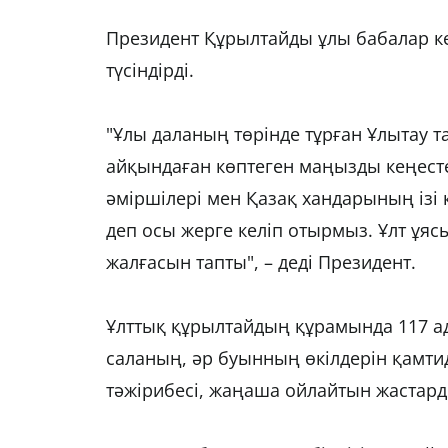
Президент Құрылтайды ұлы бабалар к
түсіндірді.
"Ұлы даланың төрінде тұрған Ұлытау т
айқындаған көптеген маңызды кеңесте
әміршілері мен Қазақ хандарының ізі 
деп осы жерге келіп отырмыз. Ұлт ұя
жалғасын тапты", – деді Президент.
Ұлттық құрылтайдың құрамында 117 ад
саланың, әр буынның өкілдерін қамт
тәжірибесі, жаңаша ойлайтын жастар