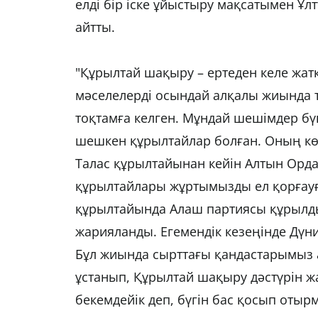
елді бір іске ұйыстыру мақсатымен Ұл
айтты.
"Құрылтай шақыру – ертеден келе жат
мәселелерді осындай алқалы жиында т
тоқтамға келген. Мұндай шешімдер бүк
шешкен құрылтайлар болған. Оның көб
Талас құрылтайынан кейін Алтын Орд
құрылтайлары жұртымызды ел қорғауғ
құрылтайында Алаш партиясы құрылды
жарияланды. Егемендік кезеңінде Дүн
Бұл жиында сырттағы қандастарымыз 
ұстанып, Құрылтай шақыру дәстүрін жаң
бекемдейік деп, бүгін бас қосып отыр