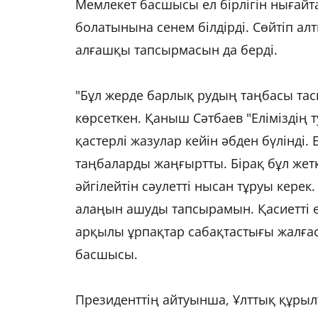
Мемлекет басшысы ел бірлігін нығай
болатынына сенем білдірді. Сөйтіп а
алғашқы тапсырмасын да берді.
"Бұл жерде барлық рудың таңбасы тас
көрсеткен. Қаныш Сәтбаев "Еліміздің ту
қастерлі жазулар кейін әбден бүлінді.
таңбаларды жаңғыртты. Бірақ бұл жетк
әйгілейтін сәулетті нысан тұруы керек
алаңын ашуды тапсырамын. Қасиетті өң
арқылы ұрпақтар сабақтастығы жалғас
басшысы.
Президенттің айтуынша, Ұлттық құрыл