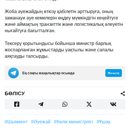
Жоба әуежайдың өткізу қабілетін арттыруға, оның
заманауи әуе кемелерін өңдеу мүмкіндігін кеңейтуге
және аймақтың транзиттік және логистикалық әлеуетін
нығайтуға бағытталған.
Тексеру қорытындысы бойынша министр барлық
жоспарланған жұмыстарды уақтылы және сапалы
аяқтауды тапсырды.
Ең соңғы жаңалықтар осында
Жазылу
БӨЛІСУ
#Шымкент
#әуежай
#Көлік министрлігі
#ұшақ