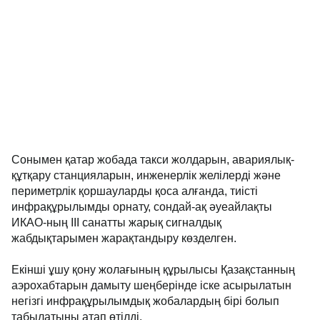
Сонымен қатар жобада такси жолдарын, авариялық-
құтқару станцияларын, инженерлік желілерді және
периметрлік қоршауларды қоса алғанда, тиісті
инфрақұрылымды орнату, сондай-ақ әуеайлақты
ИКАО-ның III санатты жарық сигналдық
жабдықтарымен жарақтандыру көзделген.
Екінші ұшу қону жолағының құрылысы Қазақстанның
аэрохабтарын дамыту шеңберінде іске асырылатын
негізгі инфрақұрылымдық жобалардың бірі болып
табылатыны атап өтілді.