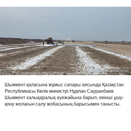
Фото:
Көлік министрлігі
Шымкент қаласына жұмыс сапары аясында Қазақстан
Республикасы Көлік министрі Нұрлан Сауранбаев
Шымкент халықаралық әуежайына барып, екінші ұшу-
қону жолағын салу жобасының барысымен танысты.