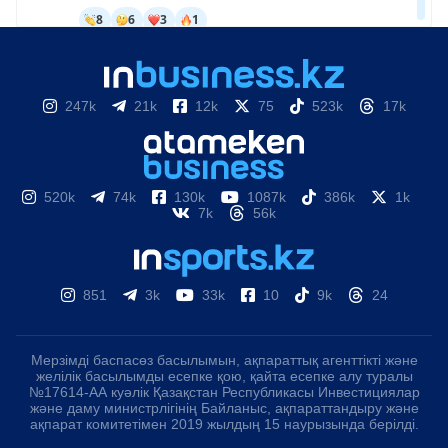
247k
21k
12k
75
523k
17k
520k
74k
130k
1087k
386k
1k
7k
56k
851
3k
33k
10
9k
24
Мерзімді баспасөз басылымын, ақпараттық агенттікті және
желілік басылымды есепке қою, қайта есепке алу туралы
№17614-АА куәлік Қазақстан Республикасы Инвестициялар
және даму министрлігінің Байланыс, ақпараттандыру және
ақпарат комитетімен 2019 жылдың 15 наурызында берілді.