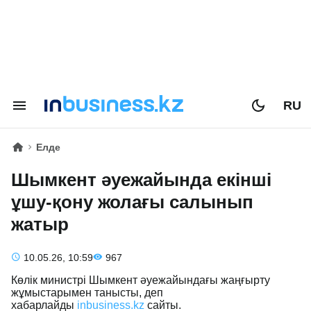
RU
Елде
Шымкент әуежайында екінші
ұшу-қону жолағы салынып
жатыр
10.05.26, 10:59
967
Көлік министрі Шымкент әуежайындағы жаңғырту
жұмыстарымен танысты, деп
хабарлайды
inbusiness.kz
сайты.