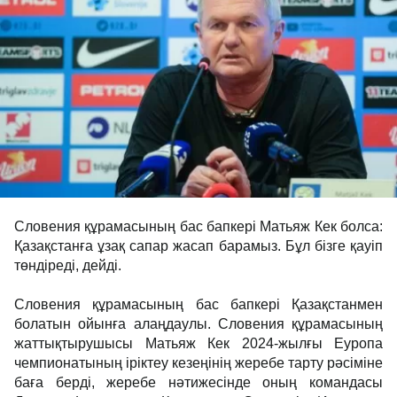
Словения құрамасының бас бапкері Матьяж Кек болса:
Қазақстанға ұзақ сапар жасап барамыз. Бұл бізге қауіп
төндіреді, дейді.
Словения құрамасының бас бапкері Қазақстанмен
болатын ойынға алаңдаулы. Словения құрамасының
жаттықтырушысы Матьяж Кек 2024-жылғы Еуропа
чемпионатының іріктеу кезеңінің жеребе тарту рәсіміне
баға берді, жеребе нәтижесінде оның командасы