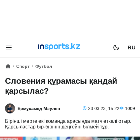
RU
Спорт
Футбол
Словения құрамасы қандай
қарсылас?
Ермұхамед Мәулен
23.03.23, 15:22
1009
Бірінші мәрте екі команда арасында матч өткелі отыр.
Қарсыластар бір-бірінің деңгейін білмей тұр.