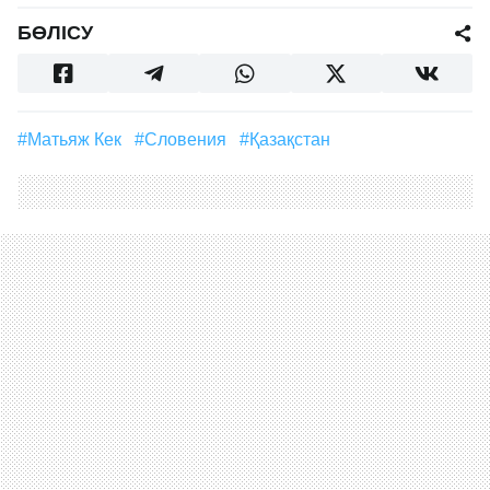
БӨЛІСУ
#Матьяж Кек
#Словения
#Қазақстан