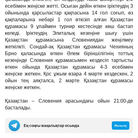
есебімен жеңіске жетті. Осыған дейін өткен іріктеудің 3
ойынында қарсыластар қақпасына 14 гол соғып, өз
қақпаларына небәрі 1 гол өткізіп алған Қазақстан
құрамасы 9 ұпаймен турнир кестесінде көш бастап
келеді. Іріктеудің Элиталық кезеңіне шығу үшін
Қазақстан құрамасына Словениядан жеңілмеу
жеткілкті. Сондай-ақ Қазақстан құрамасы Чехияның
Брно қаласында өткен Әлем біріншілігінің тоттық
кезеңінде Словения құрамасымен кездесіп тартысты
өткен ойында Қазақстан құрамасы 4-3 есебімен
жеңіске жеткен. Қос ұжым өзара 4 мәрте кездескен, 2
ойын тең аяқталса, 2 мәрте Қазақстан құрамасы
жеңіске жеткен.
Қазақстан – Словения арасындағы ойын 21:00-де
басталады.
Ең соңғы жаңалықтар осында
Жазылу