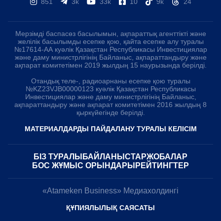
851
3k
33k
10
9k
24
Мерзімді баспасөз басылымын, ақпараттық агенттікті және
желілік басылымды есепке қою, қайта есепке алу туралы
№17614-АА куәлік Қазақстан Республикасы Инвестициялар
және даму министрлігінің Байланыс, ақпараттандыру және
ақпарат комитетімен 2019 жылдың 15 наурызында берілді.
Отандық теле-, радиоарнаны есепке қою туралы
№KZ23VJB00000123 куәлік Қазақстан Республикасы
Инвестициялар және даму министрлігінің Байланыс,
ақпараттандыру және ақпарат комитетімен 2016 жылдың 8
қыркүйегінде берілді.
МАТЕРИАЛДАРДЫ ПАЙДАЛАНУ ТУРАЛЫ КЕЛІСІМ
БІЗ ТУРАЛЫ
БАЙЛАНЫСТАР
ЖОБАЛАР
БОС ЖҰМЫС ОРЫНДАРЫ
РЕЙТИНГТЕР
«Atameken Business» Медиахолдингі
ҚҰПИЯЛЫЛЫҚ САЯСАТЫ