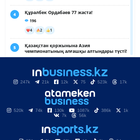
247k
21k
12k
75
523k
17k
520k
74k
130k
1087k
386k
1k
7k
56k