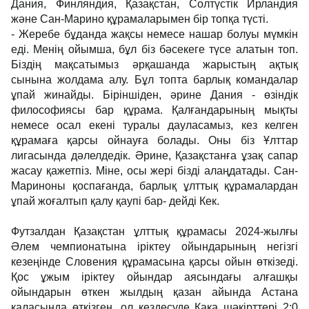
Дания, Финляндия, Қазақстан, Солтүстік Ирландия
және Сан-Марино құрамаларымен бір топқа түсті.
- Жеребе бұданда жақсы немесе нашар болуы мүмкін
еді. Менің ойымша, бұл біз бәсекеге түсе алатын топ.
Біздің мақсатымыз әрқашанда жарыстың ақтық
сынына жолдама алу. Бұл топта барлық командалар
ұпай жинайды. Біріншіден, әрине Дания - өзіндік
философиясы бар құрама. Қалғандарының мықты
немесе осал екені туралы дауласамыз, кез келген
құрамаға қарсы ойнауға болады. Оны біз Ұлттар
лигасында дәлелдедік. Әрине, Қазақстанға ұзақ сапар
жасау қажетпіз. Міне, осы жері бізді алаңдатады. Сан-
Мариноны қоспағанда, барлық ұлттық құрамалардан
ұпай жоғалтып қалу қаупі бар- дейді Кек.
Футзалдан Қазақстан ұлттық құрамасы 2024-жылғы
Әлем чемпионатына іріктеу ойындарының негізгі
кезеңінде Словения құрамасына қарсы ойын өткізеді.
Қос ұжым іріктеу ойындар аясындағы алғашқы
ойындарын өткен жылдың қазан айында Астана
қаласында өткізген, ол кездесуде Кака шәкірттері 2:0