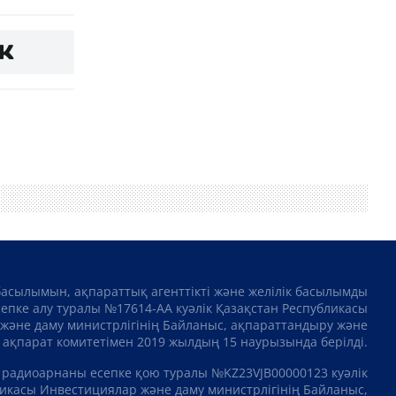
басылымын, ақпараттық агенттікті және желілік басылымды
сепке алу туралы №17614-АА куәлік Қазақстан Республикасы
және даму министрлігінің Байланыс, ақпараттандыру және
ақпарат комитетімен 2019 жылдың 15 наурызында берілді.
 радиоарнаны есепке қою туралы №KZ23VJB00000123 куәлік
икасы Инвестициялар және даму министрлігінің Байланыс,