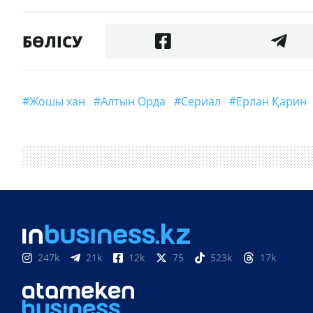
БӨЛІСУ
#Жошы хан
#Алтын Орда
#сериал
#Ерлан Қарин
247k
21k
12k
75
523k
17k