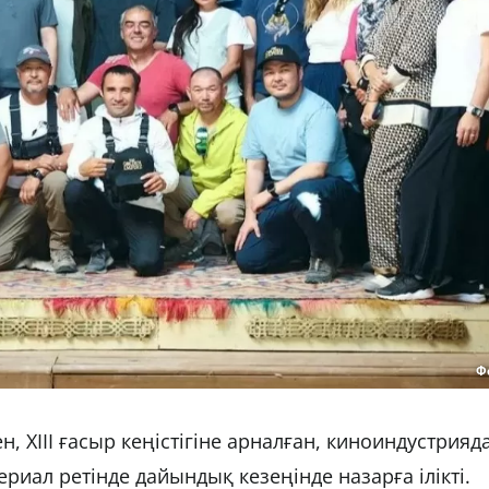
Ф
, ХІІІ ғасыр кеңістігіне арналған, киноиндустрияд
риал ретінде дайындық кезеңінде назарға ілікті.