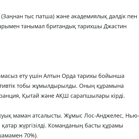
(Заңнан тыс патша) және академиялық дәлдік пен
тарымен танымал британдық тарихшы Джастин
амасыз ету үшін Алтын Орда тарихы бойынша
тивтік тобы жұмылдырылды. Оның құрамына
Франция, Қытай және АҚШ сарапшылары кірді.
уық маман атсалысты. Жұмыс Лос-Анджелес, Нью
 қатар жүргізілді. Команданың басты құрамы
шамамен 70%).