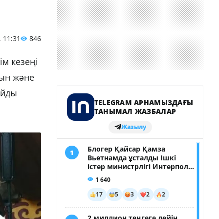
, 11:31
846
м кезеңі
тын және
айды