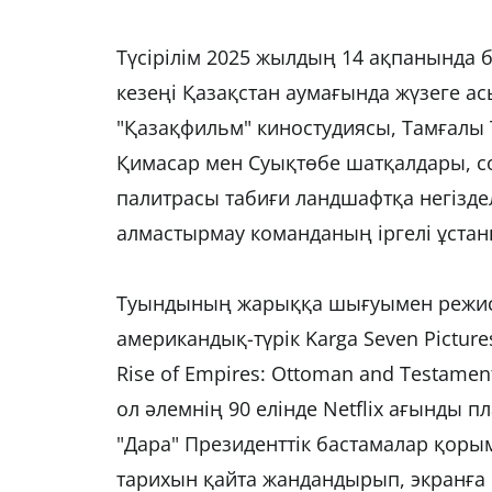
Түсірілім 2025 жылдың 14 ақпанында 
кезеңі Қазақстан аумағында жүзеге ас
"Қазақфильм" киностудиясы, Тамғалы 
Қимасар мен Суықтөбе шатқалдары, с
палитрасы табиғи ландшафтқа негізд
алмастырмау команданың іргелі ұста
Туындының жарыққа шығуымен режис
американдық-түрік Karga Seven Pictu
Rise of Empires: Ottoman and Testame
ол әлемнің 90 елінде Netflix ағынды п
"Дара" Президенттік бастамалар қоры
тарихын қайта жандандырып, экранға