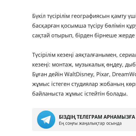
Бүкіл түсірілім географиясын қамту 
басқарған қосымша түсіру бөлімін құр
сақтай отырып, бірден бірнеше жерде т
Түсірілім кезеңі аяқталғанымен, сер
кезеңі: монтаж, музыкалық өңдеу, ды
Бұған дейін WaltDisney, Pixar, DreamW
жұмыс істеген студиялар жобаның көр
байланыста жұмыс істейтін болады.
БІЗДІҢ ТЕЛЕГРАМ АРНАМЫЗҒ
Ең соңғы жаңалықтар осында