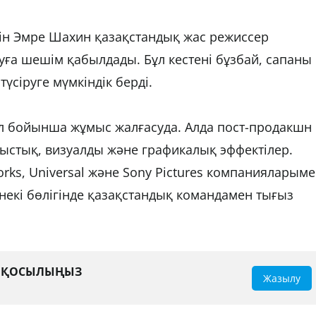
үшін Эмре Шахин қазақстандық жас режиссер
уға шешім қабылдады. Бұл кестені бұзбай, сапаны
үсіруге мүмкіндік берді.
иал бойынша жұмыс жалғасуда. Алда пост-продакшн
быстық, визуалды және графикалық эффектілер.
orks, Universal және Sony Pictures компанияларым
некі бөлігінде қазақстандық командамен тығыз
А ҚОСЫЛЫҢЫЗ
Жазылу