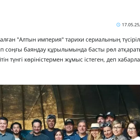
17.05.25
ған "Алтын империя" тарихи сериалының түсірілі
топ соңғы баяндау құрылымында басты рөл атқара
тін түнгі көріністермен жұмыс істеген, деп хабарл