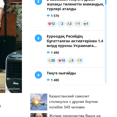
ото:
Kazinform
Казахстанский самолет
столкнулся с другим бортом:
а
погибли 349 человек
Жуткие пророчества Ванги на