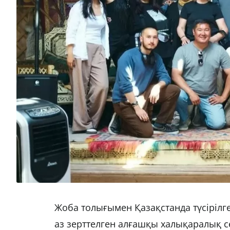
Жоба толығымен Қазақстанда түсірілген
аз зерттелген алғашқы халықаралық се