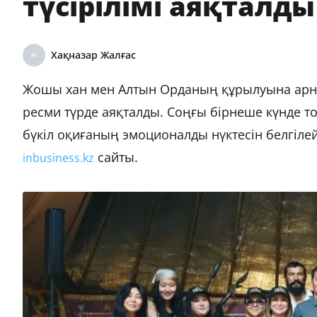
түсірілімі аяқталды
Хақназар Жалғас
Жошы хан мен Алтын Орданың құрылуына арнал
ресми түрде аяқталды. Соңғы бірнеше күнде 
бүкіл оқиғаның эмоционалды нүктесін белгілей
сайты.
inbusiness.kz