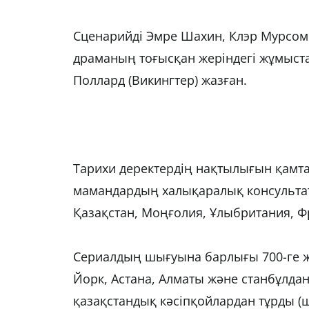
Сценарийді Эмре Шахин, Клэр Мурсом 
драманың тоғысқан жеріндегі жұмыс
Поллард (Викингтер) жазған.
Тарихи деректердің нақтылығын қамт
мамандардың халықаралық консульта
Қазақстан, Моңғолия, Ұлыбритания, 
Сериалдың шығуына барлығы 700-ге ж
Йорк, Астана, Алматы және станбұлдан
қазақстандық кәсіпқойлардан тұрды (