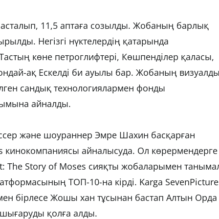
басталып, 11,5 аптаға созылды. Жобаның барлық
ырылды. Негізгі нүктелердің қатарында
Тастың көне петроглифтері, Көшпенділер қаласы,
ондай-ақ Ескелді би ауылы бар. Жобаның визуалд
елген сандық технологиялармен фонды
нымына айналды.
сер және шоураннер Эмре Шахин басқарған
res кинокомпаниясы айналысуда. Ол көрермендерге
nt: The Story of Moses сияқты жобаларымен таныма
латформасының ТОП-10-на кірді. Karga SevenPicture
мен бірлесе Жошы хан тұсынан бастап Алтын Орда
 шығаруды қолға алды.