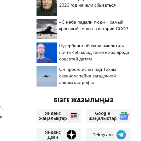
2026 год начали сбываться
«С неба падали люди»: самый
кровавый теракт в истории СССР
ы
Цукерберга обязали выплатить
почти 450 млрд тенге из-за вреда
соцсетей детям
Он просто исчез над Тихим
океаном: тайна загадочной
авиакатастрофы
БІЗГЕ ЖАЗЫЛЫҢЫЗ
л,
Яндекс
Google
s
жаңалықтар
жаңалықтар
Яндекс
Telegram
Дзен