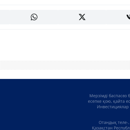
Мерзімді баспасөз 
есепке қою, қайта е
Инвестициялар 
Отандық теле-,
Қазақстан Республ