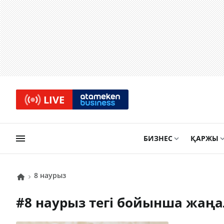
LIVE
БИЗНЕС
ҚАРЖЫ
8 наурыз
#
8 наурыз
тегі бойынша жаң