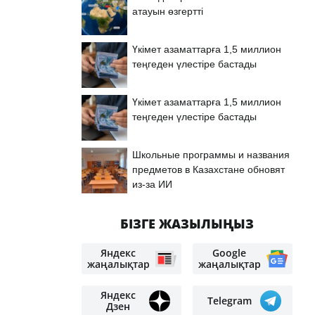
атауын өзгертті
Үкімет азаматтарға 1,5 миллион
теңгеден үлестіре бастады
Үкімет азаматтарға 1,5 миллион
теңгеден үлестіре бастады
Школьные программы и названия
предметов в Казахстане обновят
из-за ИИ
БІЗГЕ ЖАЗЫЛЫҢЫЗ
Яндекс
Google
жаңалықтар
жаңалықтар
Яндекс
Telegram
Дзен