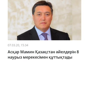
07.03.20, 15:34
Асқар Мамин Қазақстан әйелдерін 8
наурыз мерекесімен құттықтады