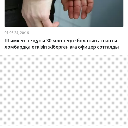
01.06.24, 20:16
Шымкентте құны 30 млн теңге болатын аспапты
ломбардқа өткізіп жіберген аға офицер сотталды