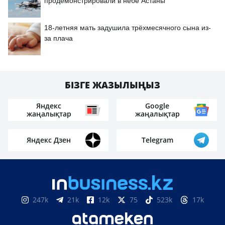
продемонстрировали в небе Астаны
18-летняя мать задушила трёхмесячного сына из-
за плача
БІЗГЕ ЖАЗЫЛЫҢЫЗ
Яндекс
Google
жаңалықтар
жаңалықтар
Яндекс Дзен
Telegram
247k
21k
12k
75
523k
17k