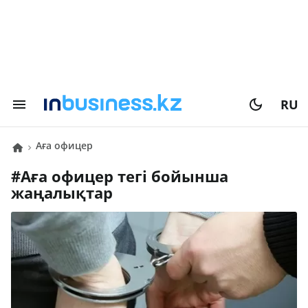
RU
аға офицер
#
аға офицер
тегі бойынша
жаңалықтар