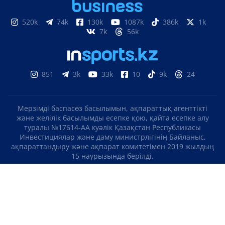
520k
74k
130k
1087k
386k
1k
7k
56k
851
3k
33k
10
9k
24
Мерзімді баспасөз басылымын, ақпараттық агенттікті
және желілік басылымды есепке қою, қайта есепке алу
туралы №17614-АА куәлік Қазақстан Республикасы
Инвестициялар және даму министрлігінің Байланыс,
ақпараттандыру және ақпарат комитетімен 2019 жылдың
15 наурызында берілді.
Отандық теле-, радиоарнаны есепке қою туралы
№KZ23VJB00000123 куәлік Қазақстан Республикасы
Инвестициялар және даму министрлігінің Байланыс,
ақпараттандыру және ақпарат комитетімен 2016 жылдың 8
қыркүйегінде берілді.