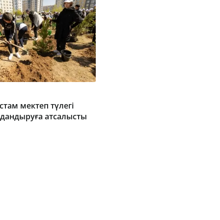
стам мектеп түлегі
алдандыруға атсалысты