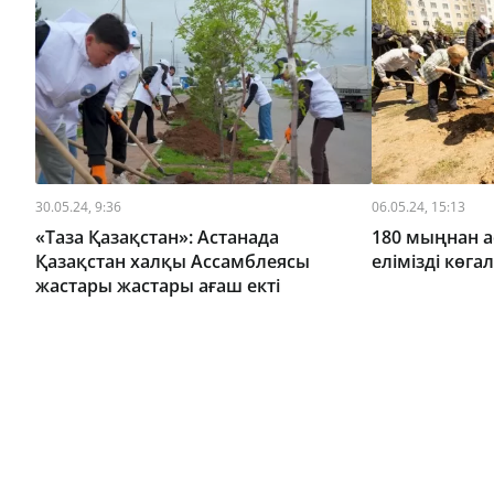
30.05.24, 9:36
06.05.24, 15:13
«Таза Қазақстан»: Астанада
180 мыңнан а
Қазақстан халқы Ассамблеясы
елімізді көг
жастары жастары ағаш екті