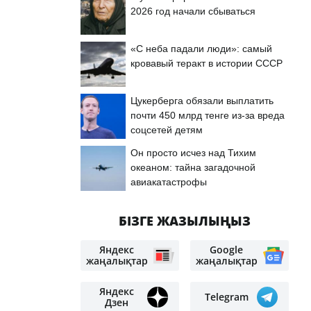
2026 год начали сбываться
«С неба падали люди»: самый
кровавый теракт в истории СССР
Цукерберга обязали выплатить
почти 450 млрд тенге из-за вреда
соцсетей детям
Он просто исчез над Тихим
океаном: тайна загадочной
авиакатастрофы
БІЗГЕ ЖАЗЫЛЫҢЫЗ
Яндекс
Google
жаңалықтар
жаңалықтар
Яндекс
Telegram
Дзен