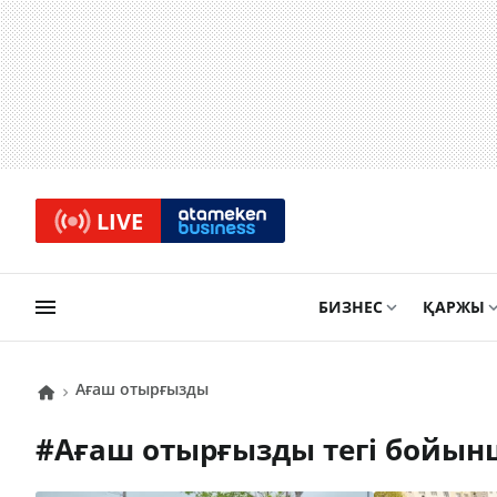
LIVE
БИЗНЕС
ҚАРЖЫ
ағаш отырғызды
#
ағаш отырғызды
тегі бойын