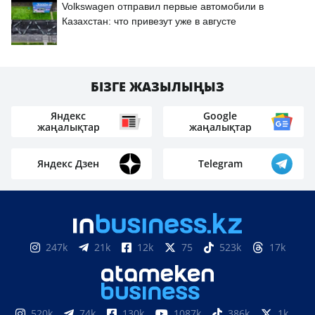
Volkswagen отправил первые автомобили в
Казахстан: что привезут уже в августе
БІЗГЕ ЖАЗЫЛЫҢЫЗ
Яндекс
Google
жаңалықтар
жаңалықтар
Яндекс Дзен
Telegram
247k
21k
12k
75
523k
17k
520k
74k
130k
1087k
386k
1k