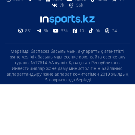
7k
56k
851
3k
33k
10
9k
24
Мерзімді баспасөз басылымын, ақпараттық агенттікті
және желілік басылымды есепке қою, қайта есепке алу
туралы №17614-АА куәлік Қазақстан Республикасы
Инвестициялар және даму министрлігінің Байланыс,
ақпараттандыру және ақпарат комитетімен 2019 жылдың
15 наурызында берілді.
Отандық теле-, радиоарнаны есепке қою туралы
№KZ23VJB00000123 куәлік Қазақстан Республикасы
Инвестициялар және даму министрлігінің Байланыс,
ақпараттандыру және ақпарат комитетімен 2016 жылдың 8
қыркүйегінде берілді.
МАТЕРИАЛДАРДЫ ПАЙДАЛАНУ ТУРАЛЫ КЕЛІСІМ