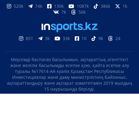
520k
74k
130k
1087k
386k
1k
7k
56k
851
3k
33k
10
9k
24
Мерзімді баспасөз басылымын, ақпараттық агенттікті
және желілік басылымды есепке қою, қайта есепке алу
туралы №17614-АА куәлік Қазақстан Республикасы
Инвестициялар және даму министрлігінің Байланыс,
ақпараттандыру және ақпарат комитетімен 2019 жылдың
15 наурызында берілді.
Отандық теле-, радиоарнаны есепке қою туралы
№KZ23VJB00000123 куәлік Қазақстан Республикасы
Инвестициялар және даму министрлігінің Байланыс,
ақпараттандыру және ақпарат комитетімен 2016 жылдың 8
қыркүйегінде берілді.
МАТЕРИАЛДАРДЫ ПАЙДАЛАНУ ТУРАЛЫ КЕЛІСІМ