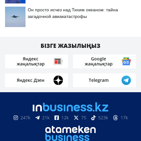
Он просто исчез над Тихим океаном: тайна
загадочной авиакатастрофы
БІЗГЕ ЖАЗЫЛЫҢЫЗ
Яндекс
Google
жаңалықтар
жаңалықтар
Яндекс Дзен
Telegram
247k
21k
12k
75
523k
17k