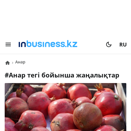
RU
анар
#
анар
тегі бойынша жаңалықтар