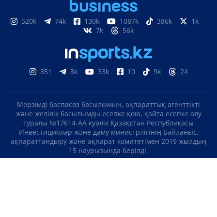
520k
74k
130k
1087k
386k
1k
7k
56k
851
3k
33k
10
9k
24
Мерзімді баспасөз басылымын, ақпараттық агенттікті
және желілік басылымды есепке қою, қайта есепке алу
туралы №17614-АА куәлік Қазақстан Республикасы
Инвестициялар және даму министрлігінің Байланыс,
ақпараттандыру және ақпарат комитетімен 2019 жылдың
15 наурызында берілді.
Отандық теле-, радиоарнаны есепке қою туралы
№KZ23VJB00000123 куәлік Қазақстан Республикасы
Инвестициялар және даму министрлігінің Байланыс,
ақпараттандыру және ақпарат комитетімен 2016 жылдың 8
қыркүйегінде берілді.