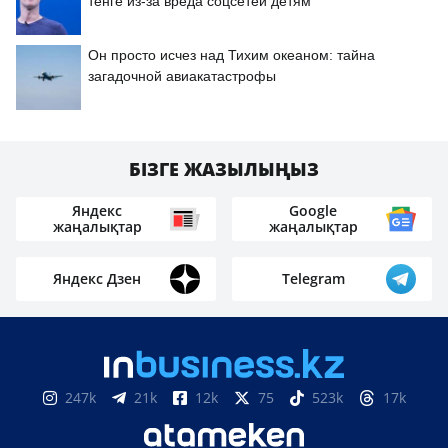
тенге из-за вреда соцсетей детям
Он просто исчез над Тихим океаном: тайна
загадочной авиакатастрофы
БІЗГЕ ЖАЗЫЛЫҢЫЗ
Яндекс
Google
жаңалықтар
жаңалықтар
Яндекс Дзен
Telegram
247k
21k
12k
75
523k
17k