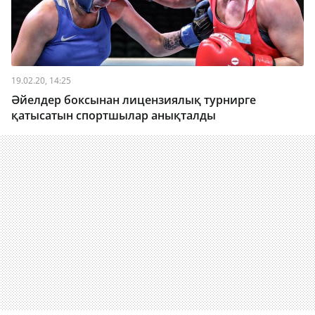
19.02.20, 14:25
Әйелдер боксынан лицензиялық турнирге
қатысатын спортшылар анықталды