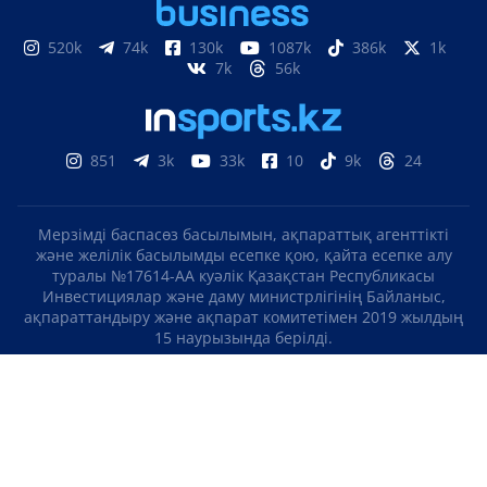
520k
74k
130k
1087k
386k
1k
7k
56k
851
3k
33k
10
9k
24
Мерзімді баспасөз басылымын, ақпараттық агенттікті
және желілік басылымды есепке қою, қайта есепке алу
туралы №17614-АА куәлік Қазақстан Республикасы
Инвестициялар және даму министрлігінің Байланыс,
ақпараттандыру және ақпарат комитетімен 2019 жылдың
15 наурызында берілді.
Отандық теле-, радиоарнаны есепке қою туралы
№KZ23VJB00000123 куәлік Қазақстан Республикасы
Инвестициялар және даму министрлігінің Байланыс,
ақпараттандыру және ақпарат комитетімен 2016 жылдың 8
қыркүйегінде берілді.