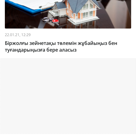
22.01.21, 12:29
Біржолғы зейнетақы төлемін жұбайыңыз бен
туғандарыңызға бере аласыз