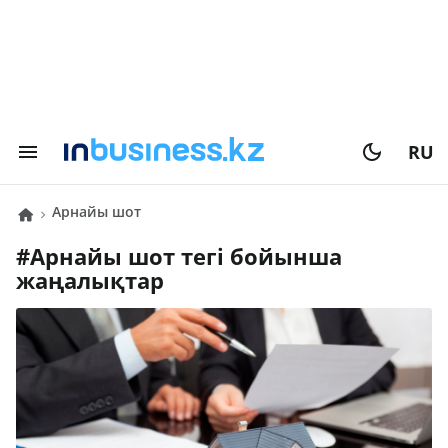
RU
арнайы шот
#
арнайы шот
тегі бойынша
жаңалықтар