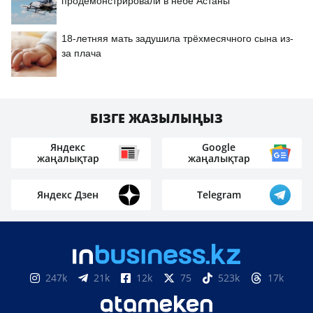
продемонстрировали в небе Астаны
18-летняя мать задушила трёхмесячного сына из-
за плача
БІЗГЕ ЖАЗЫЛЫҢЫЗ
Яндекс
Google
жаңалықтар
жаңалықтар
Яндекс Дзен
Telegram
247k
21k
12k
75
523k
17k