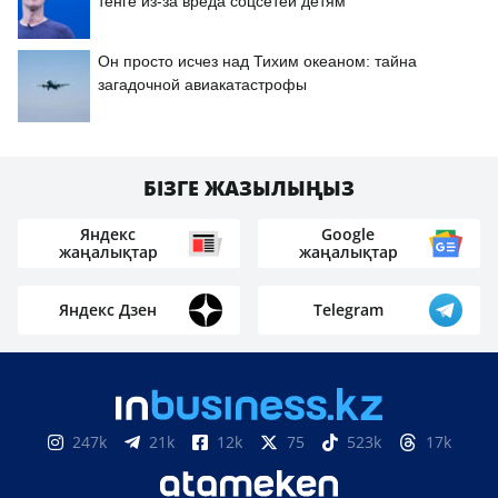
тенге из-за вреда соцсетей детям
Он просто исчез над Тихим океаном: тайна
загадочной авиакатастрофы
БІЗГЕ ЖАЗЫЛЫҢЫЗ
Яндекс
Google
жаңалықтар
жаңалықтар
Яндекс Дзен
Telegram
247k
21k
12k
75
523k
17k