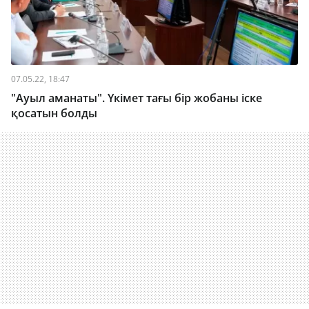
07.05.22, 18:47
"Ауыл аманаты". Үкімет тағы бір жобаны іске
қосатын болды