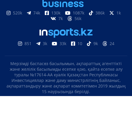
520k
74k
130k
1087k
386k
1k
7k
56k
851
3k
33k
10
9k
24
Мерзімді баспасөз басылымын, ақпараттық агенттікті
және желілік басылымды есепке қою, қайта есепке алу
туралы №17614-АА куәлік Қазақстан Республикасы
Инвестициялар және даму министрлігінің Байланыс,
ақпараттандыру және ақпарат комитетімен 2019 жылдың
15 наурызында берілді.
Отандық теле-, радиоарнаны есепке қою туралы
№KZ23VJB00000123 куәлік Қазақстан Республикасы
Инвестициялар және даму министрлігінің Байланыс,
ақпараттандыру және ақпарат комитетімен 2016 жылдың 8
қыркүйегінде берілді.