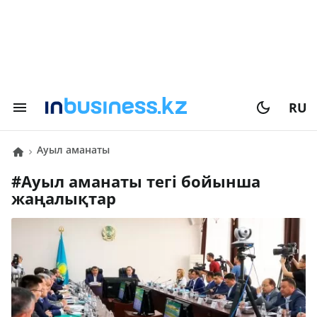
RU
ауыл аманаты
#
ауыл аманаты
тегі бойынша
жаңалықтар