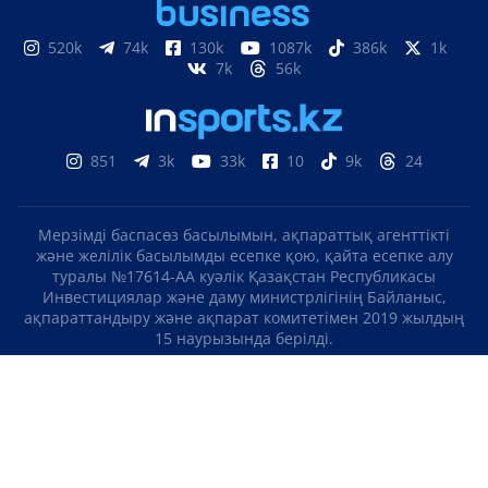
520k
74k
130k
1087k
386k
1k
7k
56k
851
3k
33k
10
9k
24
Мерзімді баспасөз басылымын, ақпараттық агенттікті
және желілік басылымды есепке қою, қайта есепке алу
туралы №17614-АА куәлік Қазақстан Республикасы
Инвестициялар және даму министрлігінің Байланыс,
ақпараттандыру және ақпарат комитетімен 2019 жылдың
15 наурызында берілді.
Отандық теле-, радиоарнаны есепке қою туралы
№KZ23VJB00000123 куәлік Қазақстан Республикасы
Инвестициялар және даму министрлігінің Байланыс,
ақпараттандыру және ақпарат комитетімен 2016 жылдың 8
қыркүйегінде берілді.