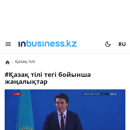
RU
қазақ тілі
#
қазақ тілі
тегі бойынша
жаңалықтар