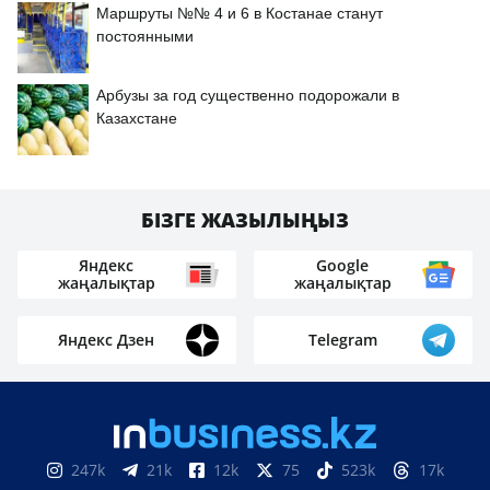
Маршруты №№ 4 и 6 в Костанае станут
постоянными
Арбузы за год существенно подорожали в
Казахстане
БІЗГЕ ЖАЗЫЛЫҢЫЗ
Яндекс
Google
жаңалықтар
жаңалықтар
Яндекс Дзен
Telegram
247k
21k
12k
75
523k
17k