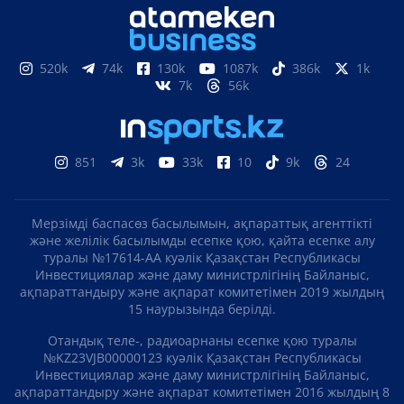
520k
74k
130k
1087k
386k
1k
7k
56k
851
3k
33k
10
9k
24
Мерзімді баспасөз басылымын, ақпараттық агенттікті
және желілік басылымды есепке қою, қайта есепке алу
туралы №17614-АА куәлік Қазақстан Республикасы
Инвестициялар және даму министрлігінің Байланыс,
ақпараттандыру және ақпарат комитетімен 2019 жылдың
15 наурызында берілді.
Отандық теле-, радиоарнаны есепке қою туралы
№KZ23VJB00000123 куәлік Қазақстан Республикасы
Инвестициялар және даму министрлігінің Байланыс,
ақпараттандыру және ақпарат комитетімен 2016 жылдың 8