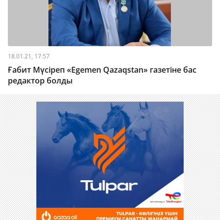
18.01.21, 17:57
Ғабит Мүсіреп «Egemen Qazaqstan» газетіне бас
редактор болды