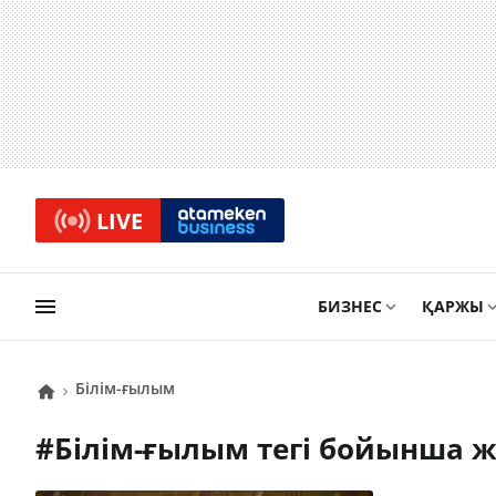
LIVE
БИЗНЕС
ҚАРЖЫ
білім-ғылым
#
білім-ғылым
тегі бойынша 