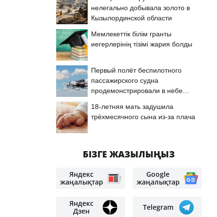
нелегально добывала золото в
Кызылординской области
Мемлекеттік білім гранты
иегерлерінің тізімі жария болды
Первый полёт беспилотного
пассажирского судна
продемонстрировали в небе
Астаны
18-летняя мать задушила
трёхмесячного сына из-за плача
БІЗГЕ ЖАЗЫЛЫҢЫЗ
Яндекс
Google
жаңалықтар
жаңалықтар
Яндекс
Telegram
Дзен