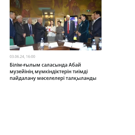
03.06.24, 16:00
Білім-ғылым саласында Абай
музейінің мүмкіндіктерін тиімді
пайдалану мәселелері талқыланды