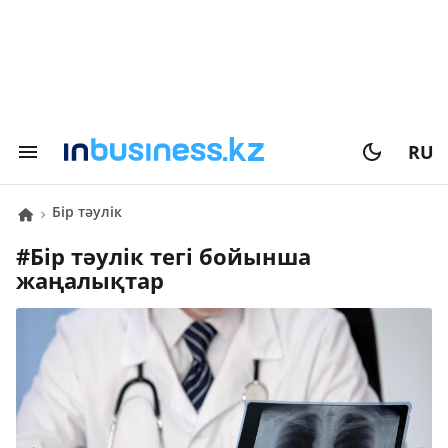
RU
бір тәулік
#
бір тәулік
тегі бойынша
жаңалықтар