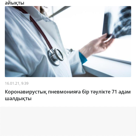
айықты
16.01.21, 9:39
Коронавирустық пневмонияға бір тәулікте 71 адам
шалдықты