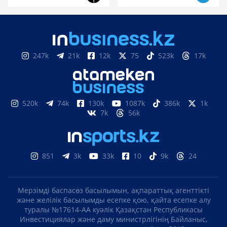
247k
21k
12k
75
523k
17k
520k
74k
130k
1087k
386k
1k
7k
56k
851
3k
33k
10
9k
24
Мерзімді баспасөз басылымын, ақпараттық агенттікті
және желілік басылымды есепке қою, қайта есепке алу
туралы №17614-АА куәлік Қазақстан Республикасы
Инвестициялар және даму министрлігінің Байланыс,