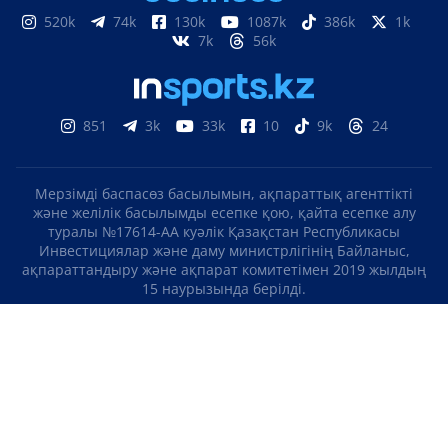
520k
74k
130k
1087k
386k
1k
7k
56k
851
3k
33k
10
9k
24
Мерзімді баспасөз басылымын, ақпараттық агенттікті
және желілік басылымды есепке қою, қайта есепке алу
туралы №17614-АА куәлік Қазақстан Республикасы
Инвестициялар және даму министрлігінің Байланыс,
ақпараттандыру және ақпарат комитетімен 2019 жылдың
15 наурызында берілді.
Отандық теле-, радиоарнаны есепке қою туралы
№KZ23VJB00000123 куәлік Қазақстан Республикасы
Инвестициялар және даму министрлігінің Байланыс,
ақпараттандыру және ақпарат комитетімен 2016 жылдың 8
қыркүйегінде берілді.
МАТЕРИАЛДАРДЫ ПАЙДАЛАНУ ТУРАЛЫ КЕЛІСІМ