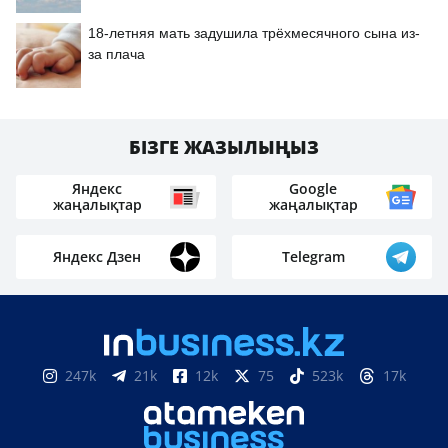
18-летняя мать задушила трёхмесячного сына из-
за плача
БІЗГЕ ЖАЗЫЛЫҢЫЗ
Яндекс
Google
жаңалықтар
жаңалықтар
Яндекс Дзен
Telegram
247k
21k
12k
75
523k
17k