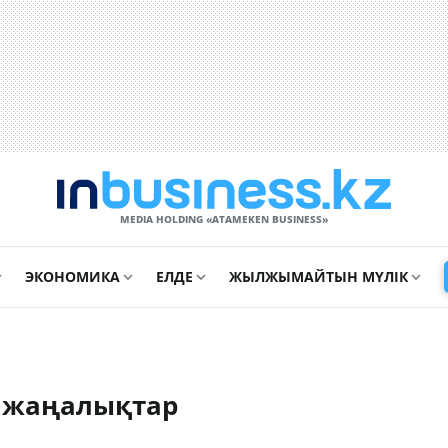
MEDIA HOLDING «ATAMEKЕN BUSINESS»
ЭКОНОМИКА
ЕЛДЕ
ЖЫЛЖЫМАЙТЫН МҮЛІК
 жаңалықтар