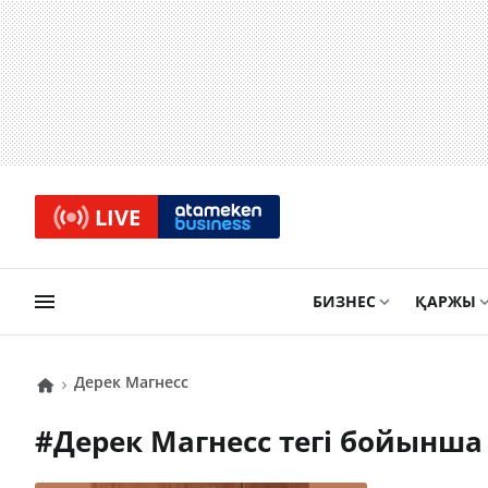
LIVE
БИЗНЕС
ҚАРЖЫ
Дерек Магнесc
#
Дерек Магнесc
тегі бойынша