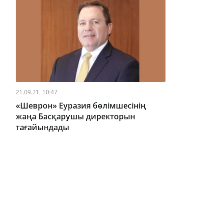
21.09.21, 10:47
«Шеврон» Еуразия бөлімшесінің
жаңа Басқарушы директорын
тағайындады